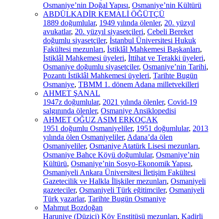
Osmaniye’nin Doğal Yapısı
,
Osmaniye’nin Kültürü
ABDÜLKADİR KEMALİ ÖĞÜTÇÜ
1889 doğumlular
,
1949 yılında ölenler
,
20. yüzyıl
avukatlar
,
20. yüzyıl siyasetçileri
,
Cebeli Bereket
doğumlu siyasetçiler
,
İstanbul Üniversitesi Hukuk
Fakültesi mezunları
,
İstiklâl Mahkemesi Başkanları
,
İstiklâl Mahkemesi üyeleri
,
İttihat ve Terakki üyeleri
,
Osmaniye doğumlu siyasetçiler
,
Osmaniye’nin Tarihi
,
Pozantı İstiklâl Mahkemesi üyeleri
,
Tarihte Bugün
Osmaniye
,
TBMM 1. dönem Adana milletvekilleri
AHMET ŞANAL
1947z doğumlular
,
2021 yılında ölenler
,
Covid-19
salgınında ölenler
,
Osmaniye Ansiklopedisi
AHMET OĞUZ ASIM ERKOÇAK
1951 doğumlu Osmaniyeliler
,
1951 doğumlular
,
2013
yılında ölen Osmaniyeliler
,
Adana’da ölen
Osmaniyeliler
,
Osmaniye Atatürk Lisesi mezunları
,
Osmaniye Bahçe Köyü doğumlular
,
Osmaniye’nin
Kültürü
,
Osmaniye’nin Sosyo-Ekonomik Yapısı
,
Osmaniyeli Ankara Üniversitesi İletişim Fakültesi
Gazetecilik ve Halkla İlişkiler mezunları
,
Osmaniyeli
gazeteciler
,
Osmaniyeli Türk eğitimciler
,
Osmaniyeli
Türk yazarlar
,
Tarihte Bugün Osmaniye
Mahmut Bozdoğan
Haruniye (Düziçi) Köy Enstitüsü mezunları
,
Kadirli