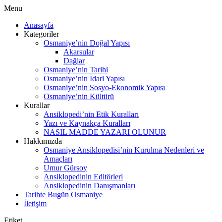
Menu
Anasayfa
Kategoriler
Osmaniye’nin Doğal Yapısı
Akarsular
Dağlar
Osmaniye’nin Tarihi
Osmaniye’nin İdari Yapısı
Osmaniye’nin Sosyo-Ekonomik Yapısı
Osmaniye’nin Kültürü
Kurallar
Ansiklopedi’nin Etik Kuralları
Yazı ve Kaynakça Kuralları
NASIL MADDE YAZARI OLUNUR
Hakkımızda
Osmaniye Ansiklopedisi’nin Kurulma Nedenleri ve
Amaçları
Umur Gürsoy
Ansiklopedinin Editörleri
Ansiklopedinin Danışmanları
Tarihte Bugün Osmaniye
İletişim
Etiket