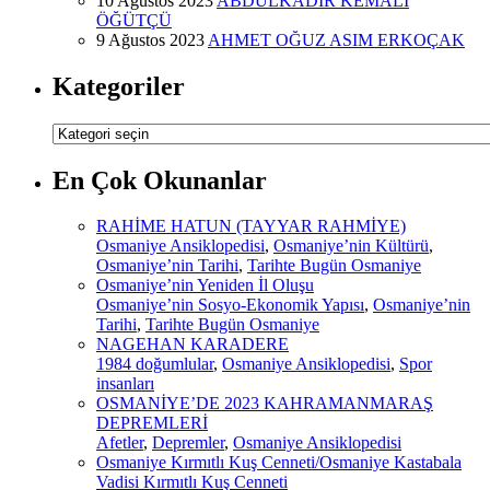
10 Ağustos 2023
ABDÜLKADİR KEMALİ
ÖĞÜTÇÜ
9 Ağustos 2023
AHMET OĞUZ ASIM ERKOÇAK
Kategoriler
Kategoriler
En Çok Okunanlar
RAHİME HATUN (TAYYAR RAHMİYE)
Osmaniye Ansiklopedisi
,
Osmaniye’nin Kültürü
,
Osmaniye’nin Tarihi
,
Tarihte Bugün Osmaniye
Osmaniye’nin Yeniden İl Oluşu
Osmaniye’nin Sosyo-Ekonomik Yapısı
,
Osmaniye’nin
Tarihi
,
Tarihte Bugün Osmaniye
NAGEHAN KARADERE
1984 doğumlular
,
Osmaniye Ansiklopedisi
,
Spor
insanları
OSMANİYE’DE 2023 KAHRAMANMARAŞ
DEPREMLERİ
Afetler
,
Depremler
,
Osmaniye Ansiklopedisi
Osmaniye Kırmıtlı Kuş Cenneti/Osmaniye Kastabala
Vadisi Kırmıtlı Kuş Cenneti