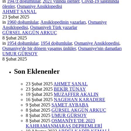
in
1947z doğumlular
,
2021 yılında ölenler
,
Covid-19 salgınında
ölenler
,
Osmaniye Ansiklopedisi
AHMET ŞANAL
23 Şubat 2025
in
1960 doğumlular
,
Ansiklopedinin yazarları
,
Osmaniye
Ansiklopedisi
,
Osmaniyeli Türk yazarlar
GÜRSEL AKGÜN ARKUÇ
8 Şubat 2025
in
1954 doğumlular
,
1954 doğumlular
,
Osmaniye Ansiklopedisi
,
Osmaniye'de bir dönem yaşamış ünlüler
,
Osmaniye'nin damatları
UMUR GÜRSOY
8 Şubat 2025
Son Eklenenler
23 Şubat 2025
AHMET ŞANAL
23 Şubat 2025
BEKİR TÜNAY
19 Şubat 2025
MUZAFFER AKALIN
16 Şubat 2025
NAGEHAN KARADERE
9 Şubat 2025
SAMET AYBABA
8 Şubat 2025
GÜRSEL AKGÜN ARKUÇ
8 Şubat 2025
UMUR GÜRSOY
8 Şubat 2025
OSMANİYE’DE 2023
KAHRAMANMARAŞ DEPREMLERİ