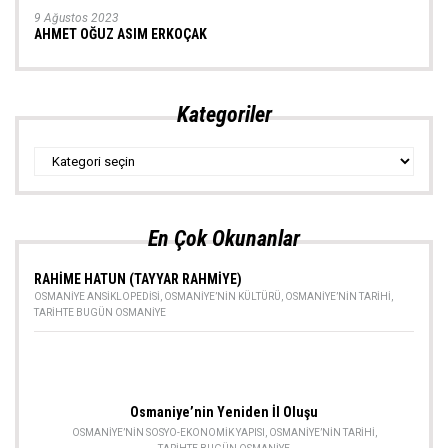
9 Ağustos 2023
AHMET OĞUZ ASIM ERKOÇAK
Kategoriler
Kategoriler
En Çok Okunanlar
RAHİME HATUN (TAYYAR RAHMİYE)
OSMANIYE ANSIKLOPEDISI
,
OSMANIYE’NIN KÜLTÜRÜ
,
OSMANIYE’NIN TARIHI
,
TARIHTE BUGÜN OSMANIYE
Osmaniye’nin Yeniden İl Oluşu
OSMANIYE’NIN SOSYO-EKONOMIK YAPISI
,
OSMANIYE’NIN TARIHI
,