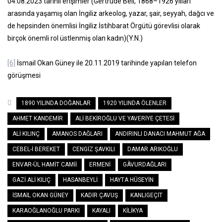
04.08.2023 tarihli erişimler (Gertrude Bell, 1868–1926 yılları
arasında yaşamış olan İngiliz arkeolog, yazar, şair, seyyah, dağcı ve
de hepsinden önemlisi İngiliz İstihbarat Örgütü görevlisi olarak
birçok önemli rol üstlenmiş olan kadın)(Y.N.)
[6]
İsmail Okan Güney ile 20.11.2019 tarihinde yapılan telefon
görüşmesi
1890 YILINDA DOĞANLAR
1920 YILINDA ÖLENLER
AHMET KANDEMIR
ALI BEKIROĞLU VE YAVERIYE ÇETESI
ALI KILINÇ
AMANOS DAĞLARI
ANDIRINLI DANACI MAHMUT AĞA
CEBEL-I BEREKET
CENGIZ ŞAVKILI
DAMAR ARIKOĞLU
ENVAR-ÜL HAMIT CAMII
ERMENI
GÂVURDAĞLARI
GAZI ALI KILIÇ
HASANBEYLI
HAYTA HÜSEYIN
İSMAIL OKAN GÜNEY
KADIR ÇAVUŞ
KANLIGEÇIT
KARAOĞLANOĞLU PARKI
KAYALI
KILIKYA