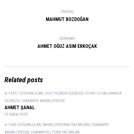
ÖNCEKI
MAHMUT BOZDOĞAN
SONRAKI
AHMET OĞUZ ASIM ERKOÇAK
Related posts
in
1947Z DOĞUMLULAR
,
2021 YILINDA ÖLENLER
,
COVID-19 SALGININDA
ÖLENLER
,
OSMANIYE ANSIKLOPEDISI
AHMET ŞANAL
23 Şubat 2025
in
1960 DOĞUMLULAR
,
ANSIKLOPEDININ YAZARLARI
,
OSMANIYE
ANSIKLOPEDISI
,
OSMANIYELI TÜRK YAZARLAR