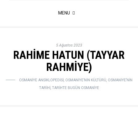
MENU
5 Ağustos 2023
RAHİME HATUN (TAYYAR
RAHMİYE)
OSMANIYE ANSIKLOPEDISI
,
OSMANIYE’NIN KÜLTÜRÜ
,
OSMANIYE’NIN
TARIHI
,
TARIHTE BUGÜN OSMANIYE