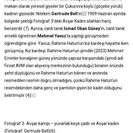
mekan olarak yöresel giysiler bir Çukurova köylü (göçebe yörük)
kadının giysisidir. Nitekim
Gertrude Bell
’in
[5]
1909 Haziran ayında
bölgede çektiği Fotoğraf 3’deki Avşar Kadını silahları hariç
benzerdir (7). Ayrıca, canlı tanık
İsmail Okan Güney
’in, canlı tanık
emekli öğretmen
Mehmet Yavuz
’la yaptığı görüşmeden
öğrendiğine göre: Yavuz, Rahime Hatun’un kız kardeşi hayatta iken
görüşmüş. Kız kardeşi: Rahime Hatun’un şimdiki (2023) Mehmet
Eminler konağının güney yönünde çapraz karşısındaki (şimdi adı
Fırsat AVM olan alışveriş merkezinin bulunduğu) binanın önünde
şehit düştüğünü ve Rahime Hatun’un bilinen ve anıtında
resmedilen resmin doğru olmadığını, çünkü Rahime Hatun’un
resimdekinden daha genç ve pantolon giyen bir kadın olduğunu
belirtmiştir (4)
[6]
Fotoğraf 3- Avşar kampı – yuvarlak keçe çadır ve Avşar kadını
(Fotoğraf: Gertrude Bell)(6)