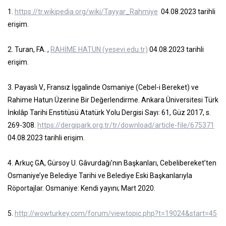
1.
https://tr.wikipedia.org/wiki/Tayyar_Rahmiye
04.08.2023 tarihli
erişim.
2. Turan, FA. ,
RAHİME HATUN (yesevi.edu.tr)
04.08.2023 tarihli
erişim.
3. Payaslı V., Fransız İşgalinde Osmaniye (Cebel-i Bereket) ve
Rahime Hatun Üzerine Bir Değerlendirme. Ankara Üniversitesi Türk
İnkılâp Tarihi Enstitüsü Atatürk Yolu Dergisi Sayı: 61, Güz 2017, s.
269-308.
https://dergipark.org.tr/tr/download/article-file/675371
04.08.2023 tarihli erişim.
4. Arkuç GA, Gürsoy U. Gâvurdağı’nın Başkanları, Cebelibereket’ten
Osmaniye’ye Belediye Tarihi ve Belediye Eski Başkanlarıyla
Röportajlar. Osmaniye: Kendi yayını; Mart 2020.
5.
http://wowturkey.com/forum/viewtopic.php?t=19024&start=45