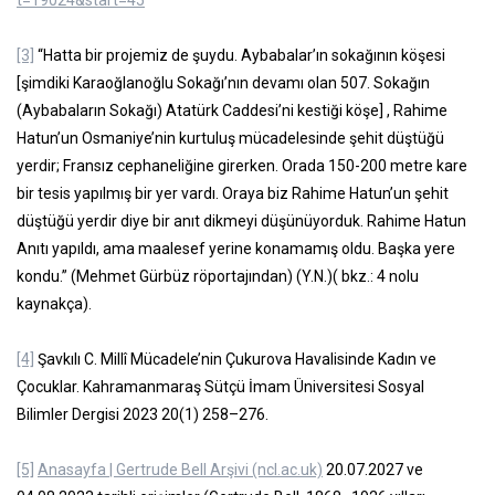
t=19024&start=45
[3]
“Hatta bir projemiz de şuydu. Aybabalar’ın sokağının köşesi
[şimdiki Karaoğlanoğlu Sokağı’nın devamı olan 507. Sokağın
(Aybabaların Sokağı) Atatürk Caddesi’ni kestiği köşe] , Rahime
Hatun’un Osmaniye’nin kurtuluş mücadelesinde şehit düştüğü
yerdir; Fransız cephaneliğine girerken. Orada 150-200 metre kare
bir tesis yapılmış bir yer vardı. Oraya biz Rahime Hatun’un şehit
düştüğü yerdir diye bir anıt dikmeyi düşünüyorduk. Rahime Hatun
Anıtı yapıldı, ama maalesef yerine konamamış oldu. Başka yere
kondu.” (Mehmet Gürbüz röportajından) (Y.N.)( bkz.: 4 nolu
kaynakça).
[4]
Şavkılı C. Millî Mücadele’nin Çukurova Havalisinde Kadın ve
Çocuklar. Kahramanmaraş Sütçü İmam Üniversitesi Sosyal
Bilimler Dergisi 2023 20(1) 258–276.
[5]
Anasayfa | Gertrude Bell Arşivi (ncl.ac.uk)
20.07.2027 ve