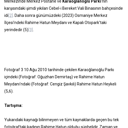
Merkezinde Merkez Postane ve
Karaoğlanoğlu Parkı
’nın
karşısındaki şimdi yıkılan Cebel-i Bereket Vali Binasının bahçesinde
idi
[2]
. Daha sonra günümüzdeki (2023) Osmaniye Merkez
İlçesi’ndeki Rahime Hatun Meydanı ve Kapalı Otopark’taki
yerindedir (5)
[3]
.
Fotoğraf 3 10 Ağu 2010 tarihinde çekilen Karaoğlanoğlu Parkı
içindeki (Fotoğraf: Oğuzhan Demirtaş) ve Rahime Hatun
Meydanı’ndaki (Fotoğraf: Cengiz Şavkılı) Rahime Hatun Heykeli
(5,6).
Tartışma:
Yukarıdaki kaynağı bilinmeyen ve tüm kaynaklarda geçen bu tek
fotoğraftaki kadının Rahime Hatun olduğu şüphelidir. Zaman ve