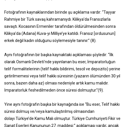
Fotoğrafının kaynaklarından birinde şu açıklama vardır: “Tayyar
Rahmiye bir Türk savaş kahramanıydı. Kilikya’da Fransızlarla
savaştı. Kocasının Ermeniler tarafından öldürülmesinden sonra
Kilikya’da (Adana) Kuva-yı Milliye’ye katıldı. Fransız [ordusunun]
erkek değil kadın olduğunu söylemesiyle tanınır.” (8).
Aynı fotoğrafının bir başka kaynaktaki açıklaması şöyledir: “İlk
olarak Osmanlı Devleti’nde yayınlanan bu eser, İmparatorluğun
telif formalitelerinin (telif hakkı bildirimi, tescil ve depozito) yerine
getirilmemesi veya telif hakkı süresinin (yazarın ölümünden 30 yıl
sonra, bazen daha az) olması nedeniyle artık kamu malıdır.
İmparatorluk feshedilmeden önce süresi dolmuştur.”(9).
Yine aynı fotoğrafın başka bir kaynağında ise “Bu eser, Telif hakkı
süresi dolmuş ve/veya kamulaştırılmış olmasından
dolayı Türkiye’de Kamu Malı olmuştur. Türkiye Cumhuriyeti Fikir ve
Sanat Eserleri Kanununun 27. maddesi:” açıklaması vardır; ancak