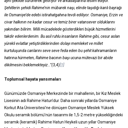
aynı şekilde sürünerek getiriyor ve arkadaşlarına teslim ediyor.
Şehitlerin şehidi Rahime’nin mübarek naşı, elinde taşıdığı kanlı bayrağı
ile Osmaniye’de edebi istirahatgahına tevdi ediliyor. Osmaniye, Erzin ve
civar halkının ne kadar cesur ve temiz birer vatansever olduklarını
yakından bilirim. Milli mücadelede gösterdikleri büyük hizmetlerini
takdir edenlerdenim. Bu asil ruhlu insanların Rahime gibi, cesur aslan
yürekli evlatlar yetiştirdiklerinden dolayı memleket ve millet
kurtuluşunda canlarını seve seve feda eden bu şehit kahramanların
hatırına hürmeten, Rahime bacının başı ucuna mütevazi bir abide
dikilmesini beklemekteyiz…”(3,4)
[1]
Toplumsal hayata yansımaları
Günümüzde Osmaniye Merkezinde bir mahallenin, bir Kız Meslek
Lisesinin adı Rahime Hatun’dur. Daha sonraki yıllarda Osmaniye
Korkut Ata Üniversitesi’ne dönüşen Osmaniye Meslek Yüksek
Okulu seramik bölümü’nün tasarımı ile 1,5-2 metre yüksekliğindeki
seramik (keramik) Rahime Hatun Heykeli uzun yıllar Osmaniye