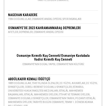
TARIHTE BUGÜN OSMANIYE
NAGEHAN KARADERE
1984 DOĞUMLULAR
,
OSMANIYE ANSIKLOPEDISI
,
SPOR INSANLARI
OSMANİYE’DE 2023 KAHRAMANMARAŞ DEPREMLERİ
AFETLER
,
DEPREMLER
,
OSMANIYE ANSIKLOPEDISI
Osmaniye Kırmıtlı Kuş Cenneti/Osmaniye Kastabala
Vadisi Kırmıtlı Kuş Cenneti
OSMANIYE’NIN DOĞAL YAPISI
,
OSMANIYE’NIN KÜLTÜRÜ
ABDÜLKADİR KEMALİ ÖĞÜTÇÜ
1889 DOĞUMLULAR
,
1949 YILINDA ÖLENLER
,
20. YÜZYIL AVUKATLAR
,
20. YÜZYIL
SIYASETÇILERI
,
CEBELI BEREKET DOĞUMLU SIYASETÇILER
,
İSTANBUL
ÜNIVERSITESI HUKUK FAKÜLTESI MEZUNLARI
,
İSTIKLÂL MAHKEMESI
BAŞKANLARI
,
İSTIKLÂL MAHKEMESI ÜYELERI
,
İTTIHAT VE TERAKKI ÜYELERI
,
OSMANIYE DOĞUMLU SIYASETÇILER
,
OSMANIYE’NIN TARIHI
,
POZANTI İSTIKLÂL
MAHKEMESI ÜYELERI
,
TARIHTE BUGÜN OSMANIYE
,
TBMM 1. DÖNEM ADANA
MILLETVEKILLERI