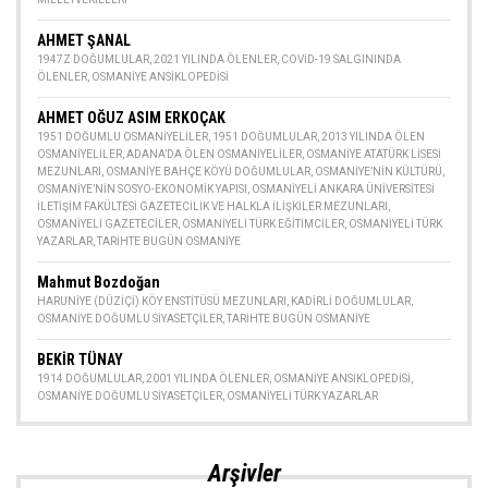
AHMET ŞANAL
1947Z DOĞUMLULAR
,
2021 YILINDA ÖLENLER
,
COVID-19 SALGININDA
ÖLENLER
,
OSMANIYE ANSIKLOPEDISI
AHMET OĞUZ ASIM ERKOÇAK
1951 DOĞUMLU OSMANIYELILER
,
1951 DOĞUMLULAR
,
2013 YILINDA ÖLEN
OSMANIYELILER
,
ADANA’DA ÖLEN OSMANIYELILER
,
OSMANIYE ATATÜRK LISESI
MEZUNLARI
,
OSMANIYE BAHÇE KÖYÜ DOĞUMLULAR
,
OSMANIYE’NIN KÜLTÜRÜ
,
OSMANIYE’NIN SOSYO-EKONOMIK YAPISI
,
OSMANIYELI ANKARA ÜNIVERSITESI
İLETIŞIM FAKÜLTESI GAZETECILIK VE HALKLA İLIŞKILER MEZUNLARI
,
OSMANIYELI GAZETECILER
,
OSMANIYELI TÜRK EĞITIMCILER
,
OSMANIYELI TÜRK
YAZARLAR
,
TARIHTE BUGÜN OSMANIYE
Mahmut Bozdoğan
HARUNIYE (DÜZIÇI) KÖY ENSTITÜSÜ MEZUNLARI
,
KADIRLI DOĞUMLULAR
,
OSMANIYE DOĞUMLU SIYASETÇILER
,
TARIHTE BUGÜN OSMANIYE
BEKİR TÜNAY
1914 DOĞUMLULAR
,
2001 YILINDA ÖLENLER
,
OSMANIYE ANSIKLOPEDISI
,
OSMANIYE DOĞUMLU SIYASETÇILER
,
OSMANIYELI TÜRK YAZARLAR
Arşivler