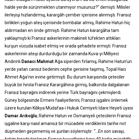
halde yerde sürünmekten utanmıyor musunuz?” demişti. Milisler
ilerleyişi hızlandırmış, karargâh çember içerisine alınmıştı. Fransız
birlikleri yoğun ateş içerisinde bombalar atmış, Rahime Hatun hiç
aldırmadan en önde gitmişti. Rahime Hatun karargâha tam
yaklaşmıştı ki Fransız askerlerinin makineli tüfekten attıkları
kurşun vücuda isabet etmiş ve orada şehadete ermişti. Fransız
askerlerinin ateşi durdurduğu bir zamanda Kuva-yı Milliyeci
Andırınlı
Danacı Mahmut
Ağa siperden fırlamış, Rahime Hatun’un
yerde yatan cansız bedenini cephe gerisine taşımış, Topal Hacı
Ahmet Ağa’nın evine getirmişti. Bu durum karşısında çeteciler
büyük bir hırsla Fransız Karargâhına girmiş, balkonda dalgalanan
Fransız bayrağını indirerek yerine Türk bayrağını çekmişlerdi.
Güney bölgesinde Ermeni faaliyetlerini, Fransız işgalini önlemek
üzere kurulan Kilikya Müdafaa-i Hukuk Cemiyeti İdare Heyeti üyesi
Damar Arıkoğlu
, Rahime Hatun ve Osmaniyeli çetecilerin Fransız
işgaline karşı nasıl amansız bir mücadele verdiklerini tarihe not
düşmeden geçememiş ve şunları söylemiştir:
“…En son savaşı,