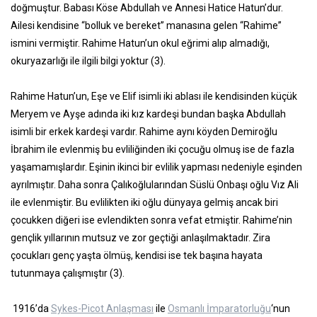
doğmuştur. Babası Köse Abdullah ve Annesi Hatice Hatun’dur.
Ailesi kendisine “bolluk ve bereket” manasına gelen “Rahime”
ismini vermiştir. Rahime Hatun’un okul eğrimi alıp almadığı,
okuryazarlığı ile ilgili bilgi yoktur (3).
Rahime Hatun’un, Eşe ve Elif isimli iki ablası ile kendisinden küçük
Meryem ve Ayşe adında iki kız kardeşi bundan başka Abdullah
isimli bir erkek kardeşi vardır. Rahime aynı köyden Demiroğlu
İbrahim ile evlenmiş bu evliliğinden iki çocuğu olmuş ise de fazla
yaşamamışlardır. Eşinin ikinci bir evlilik yapması nedeniyle eşinden
ayrılmıştır. Daha sonra Çalıkoğlularından Süslü Onbaşı oğlu Vız Ali
ile evlenmiştir. Bu evlilikten iki oğlu dünyaya gelmiş ancak biri
çocukken diğeri ise evlendikten sonra vefat etmiştir. Rahime’nin
gençlik yıllarının mutsuz ve zor geçtiği anlaşılmaktadır. Zira
çocukları genç yaşta ölmüş, kendisi ise tek başına hayata
tutunmaya çalışmıştır (3).
1916’da
Sykes-Picot Anlaşması
ile
Osmanlı İmparatorluğu
‘nun