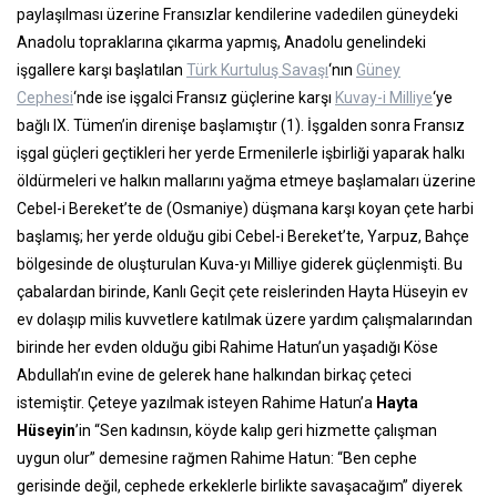
paylaşılması üzerine Fransızlar kendilerine vadedilen güneydeki
Anadolu topraklarına çıkarma yapmış, Anadolu genelindeki
işgallere karşı başlatılan
Türk Kurtuluş Savaşı
‘nın
Güney
Cephesi
‘nde ise işgalci Fransız güçlerine karşı
Kuvay-i Milliye
‘ye
bağlı IX. Tümen’in direnişe başlamıştır (1). İşgalden sonra Fransız
işgal güçleri geçtikleri her yerde Ermenilerle işbirliği yaparak halkı
öldürmeleri ve halkın mallarını yağma etmeye başlamaları üzerine
Cebel-i Bereket’te de (Osmaniye) düşmana karşı koyan çete harbi
başlamış; her yerde olduğu gibi Cebel-i Bereket’te, Yarpuz, Bahçe
bölgesinde de oluşturulan Kuva-yı Milliye giderek güçlenmişti. Bu
çabalardan birinde, Kanlı Geçit çete reislerinden Hayta Hüseyin ev
ev dolaşıp milis kuvvetlere katılmak üzere yardım çalışmalarından
birinde her evden olduğu gibi Rahime Hatun’un yaşadığı Köse
Abdullah’ın evine de gelerek hane halkından birkaç çeteci
istemiştir. Çeteye yazılmak isteyen Rahime Hatun’a
Hayta
Hüseyin
’in “Sen kadınsın, köyde kalıp geri hizmette çalışman
uygun olur” demesine rağmen Rahime Hatun: “Ben cephe
gerisinde değil, cephede erkeklerle birlikte savaşacağım” diyerek