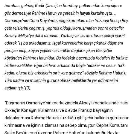
bombası gelmiş, Kadir Çavuş’un bombayı patlamadan karşı sipere
göndermesiyle Rahime Hatun ve çetesinin hayatı kurtulmuştu. …
Osmaniye’nin Cona Köyü’nde bölge komutanı olan Yüzbaşı Recep Bey
çete reislerini çağırmış, yapmış olduğu konuşmadan sonra çeteciler
Kuva-yı Milliye’ye dâhil olmuştu. Yüzbaşı az ilerde oturan çeteyi işaret
ederek “İş bu arkadaşımız, işgal kuvvetlerine karşı çıkarak düşmanı
perişan edip, köyün yiğitleri ile birlikte dağlara çıkan Raziye’ler
köyünden Rahime Hatun’dur. Bu fedakâr bacımızda fedaileri ile birlikte
bizlere katıldılar. Eğer bizlerin arkasında böyle fedakâr ve cesur Türk
kadını olursa biz erkeklerin sırtı yere gelmez” sözüyle Rahime Hatun’u
Türk kadını ve milletinin gururu olarak belleklerde yer edinmesini
sağlamıştı.”(3).
“Düşmanın Osmaniye’nin merkezindeki Alibeyli mahallesinde Hacı
Ökkeş’in Konağını kullanması ve o evde Fransız bayrağının
dalgalanması Rahime Hatun’u üzdüğü gibi şehir halkının gururunun
kırılmasına ve içinin sızlamasına sebep olmuştur. Cephe Komutanı
Selim Bey’in emri üzerine Rahime Hatun’un bulunduğu Hayta