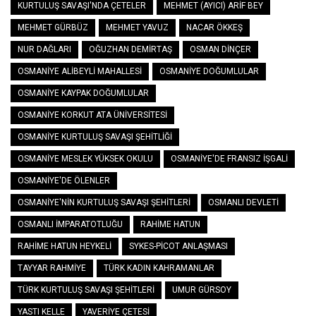
KURTULUŞ SAVAŞI'NDA ÇETELER
MEHMET (AYICI) ARIF BEY
MEHMET GÜRBÜZ
MEHMET YAVUZ
NACAR ÖKKEŞ
NUR DAĞLARI
OĞUZHAN DEMIRTAŞ
OSMAN DINÇER
OSMANIYE ALIBEYLI MAHALLESI
OSMANIYE DOĞUMLULAR
OSMANIYE KAYPAK DOĞUMLULAR
OSMANIYE KORKUT ATA ÜNIVERSITESI
OSMANIYE KURTULUŞ SAVAŞI ŞEHITLIĞI
OSMANIYE MESLEK YÜKSEK OKULU
OSMANIYE'DE FRANSIZ İŞGALI
OSMANIYE'DE ÖLENLER
OSMANIYE'NIN KURTULUŞ SAVAŞI ŞEHITLERI
OSMANLI DEVLETI
OSMANLI İMPARATOTLUĞU
RAHIME HATUN
RAHIME HATUN HEYKELI
SYKES-PICOT ANLAŞMASI
TAYYAR RAHMIYE
TÜRK KADIN KAHRAMANLAR
TÜRK KURTULUŞ SAVAŞI ŞEHITLERI
UMUR GÜRSOY
YASTI KELLE
YAVERIYE ÇETESI