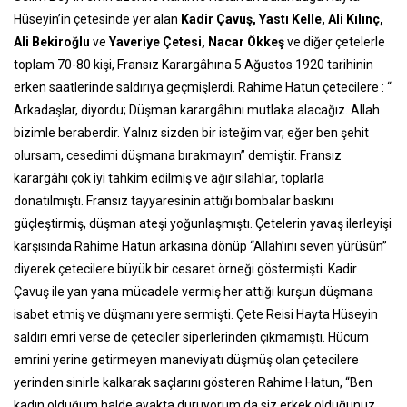
Hüseyin’in çetesinde yer alan
Kadir Çavuş, Yastı Kelle, Ali Kılınç,
Ali Bekiroğlu
ve
Yaveriye Çetesi, Nacar Ökkeş
ve diğer çetelerle
toplam 70-80 kişi, Fransız Karargâhına 5 Ağustos 1920 tarihinin
erken saatlerinde saldırıya geçmişlerdi. Rahime Hatun çetecilere : “
Arkadaşlar, diyordu; Düşman karargâhını mutlaka alacağız. Allah
bizimle beraberdir. Yalnız sizden bir isteğim var, eğer ben şehit
olursam, cesedimi düşmana bırakmayın” demiştir. Fransız
karargâhı çok iyi tahkim edilmiş ve ağır silahlar, toplarla
donatılmıştı. Fransız tayyaresinin attığı bombalar baskını
güçleştirmiş, düşman ateşi yoğunlaşmıştı. Çetelerin yavaş ilerleyişi
karşısında Rahime Hatun arkasına dönüp “Allah’ını seven yürüsün”
diyerek çetecilere büyük bir cesaret örneği göstermişti. Kadir
Çavuş ile yan yana mücadele vermiş her attığı kurşun düşmana
isabet etmiş ve düşmanı yere sermişti. Çete Reisi Hayta Hüseyin
saldırı emri verse de çeteciler siperlerinden çıkmamıştı. Hücum
emrini yerine getirmeyen maneviyatı düşmüş olan çetecilere
yerinden sinirle kalkarak saçlarını gösteren Rahime Hatun, “Ben
kadın olduğum halde ayakta duruyorum da siz erkek olduğunuz