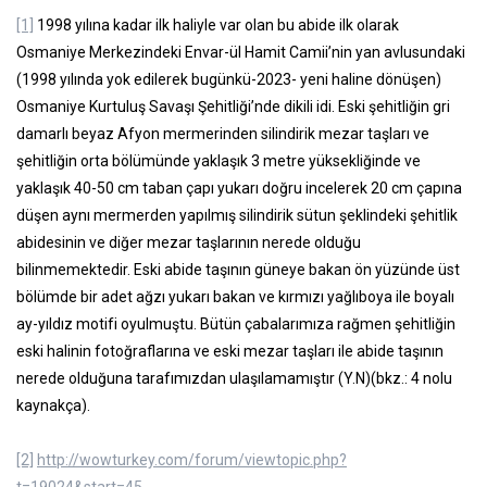
[1]
1998 yılına kadar ilk haliyle var olan bu abide ilk olarak
Osmaniye Merkezindeki Envar-ül Hamit Camii’nin yan avlusundaki
(1998 yılında yok edilerek bugünkü-2023- yeni haline dönüşen)
Osmaniye Kurtuluş Savaşı Şehitliği’nde dikili idi. Eski şehitliğin gri
damarlı beyaz Afyon mermerinden silindirik mezar taşları ve
şehitliğin orta bölümünde yaklaşık 3 metre yüksekliğinde ve
yaklaşık 40-50 cm taban çapı yukarı doğru incelerek 20 cm çapına
düşen aynı mermerden yapılmış silindirik sütun şeklindeki şehitlik
abidesinin ve diğer mezar taşlarının nerede olduğu
bilinmemektedir. Eski abide taşının güneye bakan ön yüzünde üst
bölümde bir adet ağzı yukarı bakan ve kırmızı yağlıboya ile boyalı
ay-yıldız motifi oyulmuştu. Bütün çabalarımıza rağmen şehitliğin
eski halinin fotoğraflarına ve eski mezar taşları ile abide taşının
nerede olduğuna tarafımızdan ulaşılamamıştır (Y.N)(bkz.: 4 nolu
kaynakça).
[2]
http://wowturkey.com/forum/viewtopic.php?