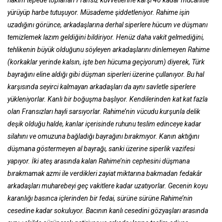
hakim tepede toplanan Fransız kuvvetlerine karşı 40 kadar mücahitle
yürüyüp harbe tutuşuyor. Müsademe şiddetleniyor. Rahime işin
uzadığını görünce, arkadaşlarına derhal siperlere hücum ve düşmanı
temizlemek lazım geldiğini bildiriyor. Henüz daha vakit gelmediğini,
tehlikenin büyük olduğunu söyleyen arkadaşlarını dinlemeyen Rahime
(korkaklar yerinde kalsın, işte ben hücuma geçiyorum) diyerek, Türk
bayrağını eline aldığı gibi düşman siperleri üzerine çullanıyor. Bu hal
karşısında seyirci kalmayan arkadaşları da aynı savletle siperlere
yükleniyorlar. Kanlı bir boğuşma başlıyor. Kendilerinden kat kat fazla
olan Fransızları hayli sarsıyorlar. Rahime’nin vücudu kurşunla delik
deşik olduğu halde, kanlar içerisinde ruhunu teslim edinceye kadar
silahını ve omuzuna bağladığı bayrağını bırakmıyor. Kanın aktığını
düşmana göstermeyen al bayrağı, sanki üzerine siperlik vazifesi
yapıyor. İki ateş arasında kalan Rahime’nin cephesini düşmana
bırakmamak azmi ile verdikleri zayiat miktarına bakmadan fedakâr
arkadaşları muharebeyi geç vakitlere kadar uzatıyorlar. Gecenin koyu
karanlığı basınca içlerinden bir fedai, sürüne sürüne Rahime’nin
cesedine kadar sokuluyor. Bacının kanlı cesedini gözyaşları arasında