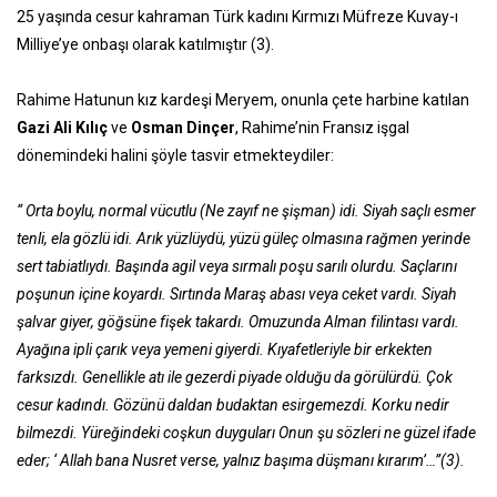
25 yaşında cesur kahraman Türk kadını Kırmızı Müfreze Kuvay-ı
Milliye’ye onbaşı olarak katılmıştır (3).
Rahime Hatunun kız kardeşi Meryem, onunla çete harbine katılan
Gazi Ali Kılıç
ve
Osman Dinçer
, Rahime’nin Fransız işgal
dönemindeki halini şöyle tasvir etmekteydiler:
“ Orta boylu, normal vücutlu (Ne zayıf ne şişman) idi. Siyah saçlı esmer
tenli, ela gözlü idi. Arık yüzlüydü, yüzü güleç olmasına rağmen yerinde
sert tabiatlıydı. Başında agil veya sırmalı poşu sarılı olurdu. Saçlarını
poşunun içine koyardı. Sırtında Maraş abası veya ceket vardı. Siyah
şalvar giyer, göğsüne fişek takardı. Omuzunda Alman filintası vardı.
Ayağına ipli çarık veya yemeni giyerdi. Kıyafetleriyle bir erkekten
farksızdı. Genellikle atı ile gezerdi piyade olduğu da görülürdü. Çok
cesur kadındı. Gözünü daldan budaktan esirgemezdi. Korku nedir
bilmezdi. Yüreğindeki coşkun duyguları Onun şu sözleri ne güzel ifade
eder; ‘ Allah bana Nusret verse, yalnız başıma düşmanı kırarım’…”(3).