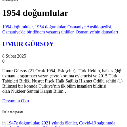
1954 doğumlular
1954 doğumlular
,
1954 doğumlular
,
Osmaniye Ansiklopedisi
,
Osmaniye'de bir dönem yaşamış ünlüler
,
Osmaniye'nin damatları
UMUR GÜRSOY
8 Şubat 2025
0
Umur Gürsoy (21 Ocak 1954, Eskişehir), Türk Hekim, halk sağlığı
uzmanı, araştırmacı yazar, çevre koruma eylemcisi ve 2015 Türk
Tabipleri Birliği Nusret Fişek Halk Sağlığı Hizmet Ödülü sahibi (1).
Bilimsel bir konuda Türkiye’nin ilk bilim insanları bildirisi
olan Nükleer Santral Karşıtı Bilim…
Devamını Oku
Related posts
in
1947z doğumlular
,
2021 yılında ölenler
,
Covid-19 salgınında