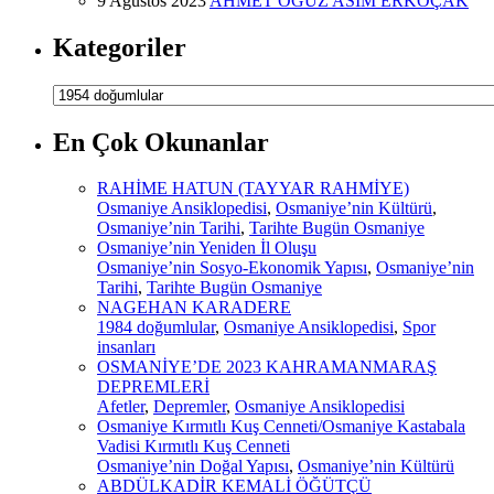
9 Ağustos 2023
AHMET OĞUZ ASIM ERKOÇAK
Kategoriler
Kategoriler
En Çok Okunanlar
RAHİME HATUN (TAYYAR RAHMİYE)
Osmaniye Ansiklopedisi
,
Osmaniye’nin Kültürü
,
Osmaniye’nin Tarihi
,
Tarihte Bugün Osmaniye
Osmaniye’nin Yeniden İl Oluşu
Osmaniye’nin Sosyo-Ekonomik Yapısı
,
Osmaniye’nin
Tarihi
,
Tarihte Bugün Osmaniye
NAGEHAN KARADERE
1984 doğumlular
,
Osmaniye Ansiklopedisi
,
Spor
insanları
OSMANİYE’DE 2023 KAHRAMANMARAŞ
DEPREMLERİ
Afetler
,
Depremler
,
Osmaniye Ansiklopedisi
Osmaniye Kırmıtlı Kuş Cenneti/Osmaniye Kastabala
Vadisi Kırmıtlı Kuş Cenneti
Osmaniye’nin Doğal Yapısı
,
Osmaniye’nin Kültürü
ABDÜLKADİR KEMALİ ÖĞÜTÇÜ