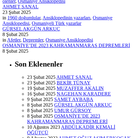
ölenler
,
Osmaniye Ansiklopedisi
AHMET ŞANAL
23 Şubat 2025
in
1960 doğumlular
,
Ansiklopedinin yazarları
,
Osmaniye
Ansiklopedisi
,
Osmaniyeli Türk yazarlar
GÜRSEL AKGÜN ARKUÇ
8 Şubat 2025
in
Afetler
,
Depremler
,
Osmaniye Ansiklopedisi
OSMANİYE’DE 2023 KAHRAMANMARAŞ DEPREMLERİ
8 Şubat 2025
Son Eklenenler
23 Şubat 2025
AHMET ŞANAL
23 Şubat 2025
BEKİR TÜNAY
19 Şubat 2025
MUZAFFER AKALIN
16 Şubat 2025
NAGEHAN KARADERE
9 Şubat 2025
SAMET AYBABA
8 Şubat 2025
GÜRSEL AKGÜN ARKUÇ
8 Şubat 2025
UMUR GÜRSOY
8 Şubat 2025
OSMANİYE’DE 2023
KAHRAMANMARAŞ DEPREMLERİ
10 Ağustos 2023
ABDÜLKADİR KEMALİ
ÖĞÜTÇÜ