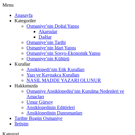
Menu
Anasayfa
Kategoriler
Osmaniye’nin Doğal Yapısı
Akarsular
Dağlar
Osmaniye’nin Tarihi
Osmaniye’nin İdari Yapısı
Osmaniye’nin Sosyo-Ekonomik Yapısı
Osmaniye’nin Kültürü
Kurallar
Ansiklopedi’nin Etik Kuralları
Yazı ve Kaynakça Kuralları
NASIL MADDE YAZARI OLUNUR
Hakkımızda
Osmaniye Ansiklopedisi’nin Kurulma Nedenleri ve
Amaçları
Umur Gürsoy
Ansiklopedinin Editörleri
Ansiklopedinin Danışmanları
Tarihte Bugün Osmaniye
İletişim
Kategori