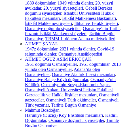
1889 doğumlular
,
1949 yılında ölenler
,
20. yüzyıl
avukatlar
,
20. yüzyıl siyasetçileri
,
Cebeli Bereket
doğumlu siyasetçiler
,
İstanbul Üniversitesi Hukuk
Fakültesi mezunları
,
İstiklâl Mahkemesi Başkanları
,
İstiklâl Mahkemesi üyeleri
,
İttihat ve Terakki üyeleri
,
Osmaniye doğumlu siyasetçiler
,
Osmaniye’nin Tarihi
,
Pozantı İstiklâl Mahkemesi üyeleri
,
Tarihte Bugün
Osmaniye
,
TBMM 1. dönem Adana milletvekilleri
AHMET ŞANAL
1947z doğumlular
,
2021 yılında ölenler
,
Covid-19
salgınında ölenler
,
Osmaniye Ansiklopedisi
AHMET OĞUZ ASIM ERKOÇAK
1951 doğumlu Osmaniyeliler
,
1951 doğumlular
,
2013
yılında ölen Osmaniyeliler
,
Adana’da ölen
Osmaniyeliler
,
Osmaniye Atatürk Lisesi mezunları
,
Osmaniye Bahçe Köyü doğumlular
,
Osmaniye’nin
Kültürü
,
Osmaniye’nin Sosyo-Ekonomik Yapısı
,
Osmaniyeli Ankara Üniversitesi İletişim Fakültesi
Gazetecilik ve Halkla İlişkiler mezunları
,
Osmaniyeli
gazeteciler
,
Osmaniyeli Türk eğitimciler
,
Osmaniyeli
Türk yazarlar
,
Tarihte Bugün Osmaniye
Mahmut Bozdoğan
Haruniye (Düziçi) Köy Enstitüsü mezunları
,
Kadirli
Doğumlular
,
Osmaniye doğumlu siyasetçiler
,
Tarihte
Bugün Osmaniye