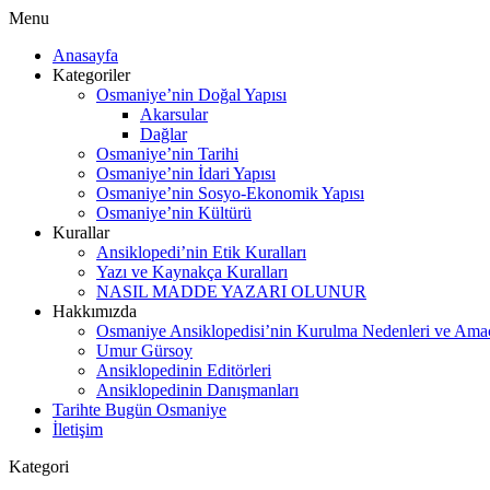
Menu
Anasayfa
Kategoriler
Osmaniye’nin Doğal Yapısı
Akarsular
Dağlar
Osmaniye’nin Tarihi
Osmaniye’nin İdari Yapısı
Osmaniye’nin Sosyo-Ekonomik Yapısı
Osmaniye’nin Kültürü
Kurallar
Ansiklopedi’nin Etik Kuralları
Yazı ve Kaynakça Kuralları
NASIL MADDE YAZARI OLUNUR
Hakkımızda
Osmaniye Ansiklopedisi’nin Kurulma Nedenleri ve Amaç
Umur Gürsoy
Ansiklopedinin Editörleri
Ansiklopedinin Danışmanları
Tarihte Bugün Osmaniye
İletişim
Kategori