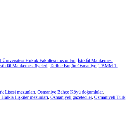
l Üniversitesi Hukuk Fakültesi mezunları
,
İstiklâl Mahkemesi
İstiklâl Mahkemesi üyeleri
,
Tarihte Bugün Osmaniye
,
TBMM 1.
k Lisesi mezunları
,
Osmaniye Bahçe Köyü doğumlular
,
 Halkla İlişkiler mezunları
,
Osmaniyeli gazeteciler
,
Osmaniyeli Türk