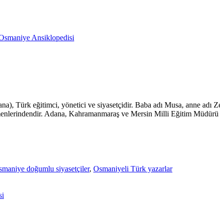
Osmaniye Ansiklopedisi
), Türk eğitimci, yönetici ve siyasetçidir. Baba adı Musa, anne adı Z
menlerindendir. Adana, Kahramanmaraş ve Mersin Milli Eğitim Müdür
maniye doğumlu siyasetçiler
,
Osmaniyeli Türk yazarlar
si