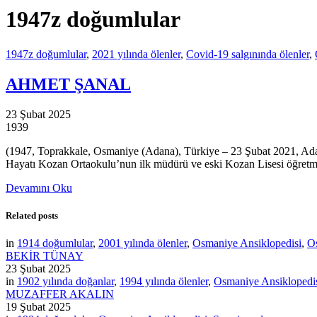
1947z doğumlular
1947z doğumlular
,
2021 yılında ölenler
,
Covid-19 salgınında ölenler
,
AHMET ŞANAL
23 Şubat 2025
1939
(1947, Toprakkale, Osmaniye (Adana), Türkiye – 23 Şubat 2021, Adana
Hayatı Kozan Ortaokulu’nun ilk müdürü ve eski Kozan Lisesi öğret
Devamını Oku
Related posts
in
1914 doğumlular
,
2001 yılında ölenler
,
Osmaniye Ansiklopedisi
,
Os
BEKİR TÜNAY
23 Şubat 2025
in
1902 yılında doğanlar
,
1994 yılında ölenler
,
Osmaniye Ansiklopedi
MUZAFFER AKALIN
19 Şubat 2025