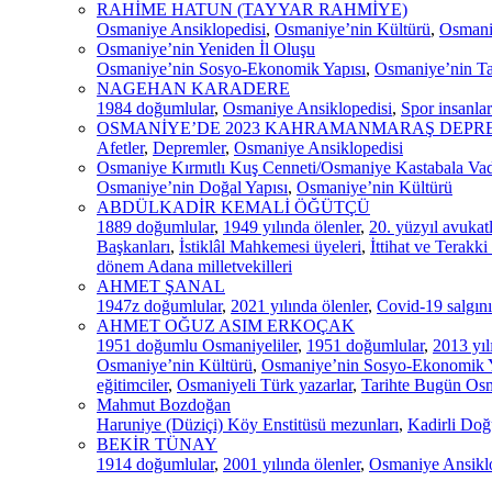
RAHİME HATUN (TAYYAR RAHMİYE)
Osmaniye Ansiklopedisi
,
Osmaniye’nin Kültürü
,
Osmaniy
Osmaniye’nin Yeniden İl Oluşu
Osmaniye’nin Sosyo-Ekonomik Yapısı
,
Osmaniye’nin Ta
NAGEHAN KARADERE
1984 doğumlular
,
Osmaniye Ansiklopedisi
,
Spor insanlar
OSMANİYE’DE 2023 KAHRAMANMARAŞ DEPR
Afetler
,
Depremler
,
Osmaniye Ansiklopedisi
Osmaniye Kırmıtlı Kuş Cenneti/Osmaniye Kastabala Vadi
Osmaniye’nin Doğal Yapısı
,
Osmaniye’nin Kültürü
ABDÜLKADİR KEMALİ ÖĞÜTÇÜ
1889 doğumlular
,
1949 yılında ölenler
,
20. yüzyıl avukatl
Başkanları
,
İstiklâl Mahkemesi üyeleri
,
İttihat ve Terakki
dönem Adana milletvekilleri
AHMET ŞANAL
1947z doğumlular
,
2021 yılında ölenler
,
Covid-19 salgını
AHMET OĞUZ ASIM ERKOÇAK
1951 doğumlu Osmaniyeliler
,
1951 doğumlular
,
2013 yıl
Osmaniye’nin Kültürü
,
Osmaniye’nin Sosyo-Ekonomik Y
eğitimciler
,
Osmaniyeli Türk yazarlar
,
Tarihte Bugün Os
Mahmut Bozdoğan
Haruniye (Düziçi) Köy Enstitüsü mezunları
,
Kadirli Doğ
BEKİR TÜNAY
1914 doğumlular
,
2001 yılında ölenler
,
Osmaniye Ansiklo