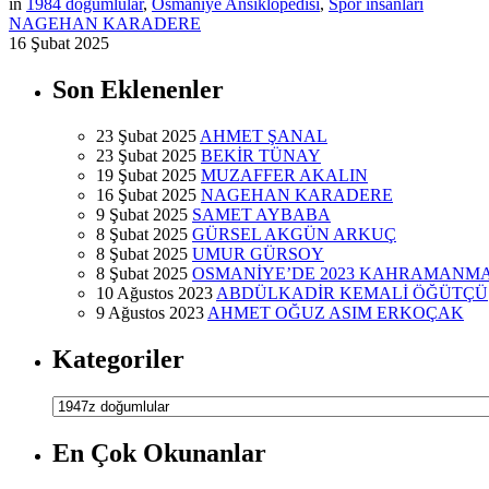
in
1984 doğumlular
,
Osmaniye Ansiklopedisi
,
Spor insanları
NAGEHAN KARADERE
16 Şubat 2025
Son Eklenenler
23 Şubat 2025
AHMET ŞANAL
23 Şubat 2025
BEKİR TÜNAY
19 Şubat 2025
MUZAFFER AKALIN
16 Şubat 2025
NAGEHAN KARADERE
9 Şubat 2025
SAMET AYBABA
8 Şubat 2025
GÜRSEL AKGÜN ARKUÇ
8 Şubat 2025
UMUR GÜRSOY
8 Şubat 2025
OSMANİYE’DE 2023 KAHRAMANM
10 Ağustos 2023
ABDÜLKADİR KEMALİ ÖĞÜTÇÜ
9 Ağustos 2023
AHMET OĞUZ ASIM ERKOÇAK
Kategoriler
Kategoriler
En Çok Okunanlar