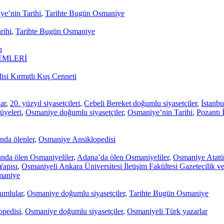
e’nin Tarihi
,
Tarihte Bugün Osmaniye
rihi
,
Tarihte Bugün Osmaniye
ı
EMLERİ
si Kırmıtlı Kuş Cenneti
ar
,
20. yüzyıl siyasetçileri
,
Cebeli Bereket doğumlu siyasetçiler
,
İstanbu
 üyeleri
,
Osmaniye doğumlu siyasetçiler
,
Osmaniye’nin Tarihi
,
Pozantı 
nda ölenler
,
Osmaniye Ansiklopedisi
ında ölen Osmaniyeliler
,
Adana’da ölen Osmaniyeliler
,
Osmaniye Atatür
apısı
,
Osmaniyeli Ankara Üniversitesi İletişim Fakültesi Gazetecilik ve
maniye
umlular
,
Osmaniye doğumlu siyasetçiler
,
Tarihte Bugün Osmaniye
pedisi
,
Osmaniye doğumlu siyasetçiler
,
Osmaniyeli Türk yazarlar