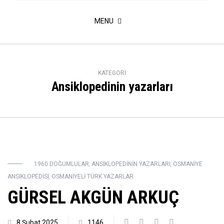
MENU
KATEGORI
Ansiklopedinin yazarları
1960 DOĞUMLULAR
,
ANSIKLOPEDININ YAZARLARI
,
OSMANIYE
ANSIKLOPEDISI
,
OSMANIYELI TÜRK YAZARLAR
GÜRSEL AKGÜN ARKUÇ
8 Şubat 2025
1146