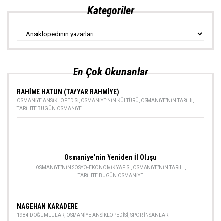
Kategoriler
Kategoriler
En Çok Okunanlar
RAHİME HATUN (TAYYAR RAHMİYE)
OSMANIYE ANSIKLOPEDISI
,
OSMANIYE’NIN KÜLTÜRÜ
,
OSMANIYE’NIN TARIHI
,
TARIHTE BUGÜN OSMANIYE
Osmaniye’nin Yeniden İl Oluşu
OSMANIYE’NIN SOSYO-EKONOMIK YAPISI
,
OSMANIYE’NIN TARIHI
,
TARIHTE BUGÜN OSMANIYE
NAGEHAN KARADERE
1984 DOĞUMLULAR
,
OSMANIYE ANSIKLOPEDISI
,
SPOR INSANLARI