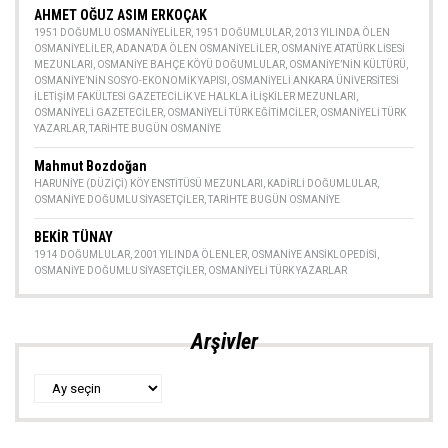
AHMET OĞUZ ASIM ERKOÇAK
1951 DOĞUMLU OSMANIYELILER
,
1951 DOĞUMLULAR
,
2013 YILINDA ÖLEN
OSMANIYELILER
,
ADANA’DA ÖLEN OSMANIYELILER
,
OSMANIYE ATATÜRK LISESI
MEZUNLARI
,
OSMANIYE BAHÇE KÖYÜ DOĞUMLULAR
,
OSMANIYE’NIN KÜLTÜRÜ
,
OSMANIYE’NIN SOSYO-EKONOMIK YAPISI
,
OSMANIYELI ANKARA ÜNIVERSITESI
İLETIŞIM FAKÜLTESI GAZETECILIK VE HALKLA İLIŞKILER MEZUNLARI
,
OSMANIYELI GAZETECILER
,
OSMANIYELI TÜRK EĞITIMCILER
,
OSMANIYELI TÜRK
YAZARLAR
,
TARIHTE BUGÜN OSMANIYE
Mahmut Bozdoğan
HARUNIYE (DÜZIÇI) KÖY ENSTITÜSÜ MEZUNLARI
,
KADIRLI DOĞUMLULAR
,
OSMANIYE DOĞUMLU SIYASETÇILER
,
TARIHTE BUGÜN OSMANIYE
BEKİR TÜNAY
1914 DOĞUMLULAR
,
2001 YILINDA ÖLENLER
,
OSMANIYE ANSIKLOPEDISI
,
OSMANIYE DOĞUMLU SIYASETÇILER
,
OSMANIYELI TÜRK YAZARLAR
Arşivler
Arşivler