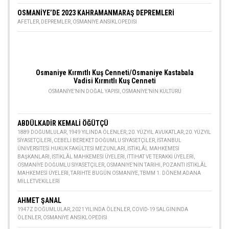
OSMANİYE’DE 2023 KAHRAMANMARAŞ DEPREMLERİ
AFETLER
,
DEPREMLER
,
OSMANIYE ANSIKLOPEDISI
Osmaniye Kırmıtlı Kuş Cenneti/Osmaniye Kastabala
Vadisi Kırmıtlı Kuş Cenneti
OSMANIYE’NIN DOĞAL YAPISI
,
OSMANIYE’NIN KÜLTÜRÜ
ABDÜLKADİR KEMALİ ÖĞÜTÇÜ
1889 DOĞUMLULAR
,
1949 YILINDA ÖLENLER
,
20. YÜZYIL AVUKATLAR
,
20. YÜZYIL
SIYASETÇILERI
,
CEBELI BEREKET DOĞUMLU SIYASETÇILER
,
İSTANBUL
ÜNIVERSITESI HUKUK FAKÜLTESI MEZUNLARI
,
İSTIKLÂL MAHKEMESI
BAŞKANLARI
,
İSTIKLÂL MAHKEMESI ÜYELERI
,
İTTIHAT VE TERAKKI ÜYELERI
,
OSMANIYE DOĞUMLU SIYASETÇILER
,
OSMANIYE’NIN TARIHI
,
POZANTI İSTIKLÂL
MAHKEMESI ÜYELERI
,
TARIHTE BUGÜN OSMANIYE
,
TBMM 1. DÖNEM ADANA
MILLETVEKILLERI
AHMET ŞANAL
1947Z DOĞUMLULAR
,
2021 YILINDA ÖLENLER
,
COVID-19 SALGININDA
ÖLENLER
,
OSMANIYE ANSIKLOPEDISI