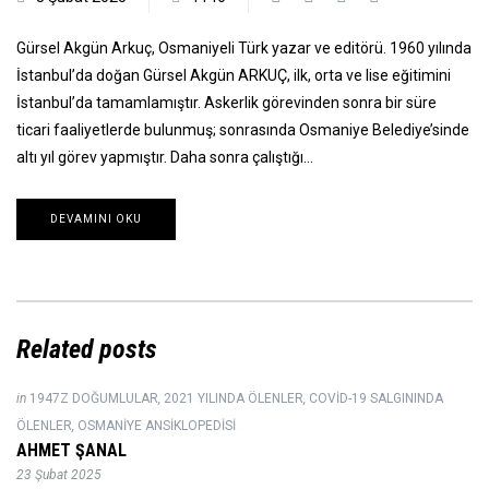
Gürsel Akgün Arkuç, Osmaniyeli Türk yazar ve editörü. 1960 yılında
İstanbul’da doğan Gürsel Akgün ARKUÇ, ilk, orta ve lise eğitimini
İstanbul’da tamamlamıştır. Askerlik görevinden sonra bir süre
ticari faaliyetlerde bulunmuş; sonrasında Osmaniye Belediye’sinde
altı yıl görev yapmıştır. Daha sonra çalıştığı…
DEVAMINI OKU
Related posts
in
1947Z DOĞUMLULAR
,
2021 YILINDA ÖLENLER
,
COVID-19 SALGININDA
ÖLENLER
,
OSMANIYE ANSIKLOPEDISI
AHMET ŞANAL
23 Şubat 2025