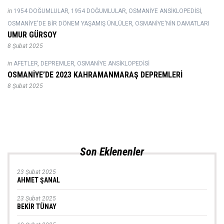
in
1954 DOĞUMLULAR
,
1954 DOĞUMLULAR
,
OSMANIYE ANSIKLOPEDISI
,
OSMANIYE'DE BIR DÖNEM YAŞAMIŞ ÜNLÜLER
,
OSMANIYE'NIN DAMATLARI
UMUR GÜRSOY
8 Şubat 2025
in
AFETLER
,
DEPREMLER
,
OSMANIYE ANSIKLOPEDISI
OSMANİYE’DE 2023 KAHRAMANMARAŞ DEPREMLERİ
8 Şubat 2025
Son Eklenenler
23 Şubat 2025
AHMET ŞANAL
23 Şubat 2025
BEKİR TÜNAY