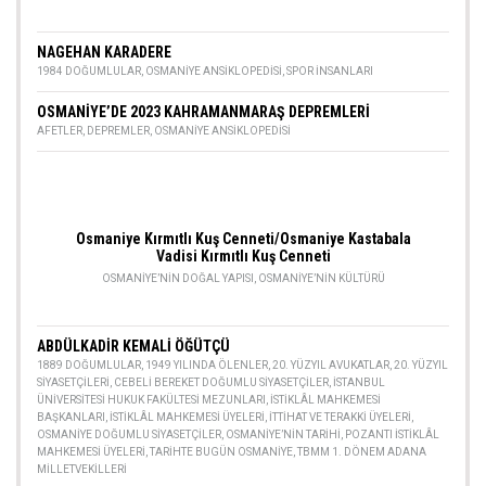
NAGEHAN KARADERE
1984 DOĞUMLULAR
,
OSMANIYE ANSIKLOPEDISI
,
SPOR INSANLARI
OSMANİYE’DE 2023 KAHRAMANMARAŞ DEPREMLERİ
AFETLER
,
DEPREMLER
,
OSMANIYE ANSIKLOPEDISI
Osmaniye Kırmıtlı Kuş Cenneti/Osmaniye Kastabala
Vadisi Kırmıtlı Kuş Cenneti
OSMANIYE’NIN DOĞAL YAPISI
,
OSMANIYE’NIN KÜLTÜRÜ
ABDÜLKADİR KEMALİ ÖĞÜTÇÜ
1889 DOĞUMLULAR
,
1949 YILINDA ÖLENLER
,
20. YÜZYIL AVUKATLAR
,
20. YÜZYIL
SIYASETÇILERI
,
CEBELI BEREKET DOĞUMLU SIYASETÇILER
,
İSTANBUL
ÜNIVERSITESI HUKUK FAKÜLTESI MEZUNLARI
,
İSTIKLÂL MAHKEMESI
BAŞKANLARI
,
İSTIKLÂL MAHKEMESI ÜYELERI
,
İTTIHAT VE TERAKKI ÜYELERI
,
OSMANIYE DOĞUMLU SIYASETÇILER
,
OSMANIYE’NIN TARIHI
,
POZANTI İSTIKLÂL
MAHKEMESI ÜYELERI
,
TARIHTE BUGÜN OSMANIYE
,
TBMM 1. DÖNEM ADANA
MILLETVEKILLERI