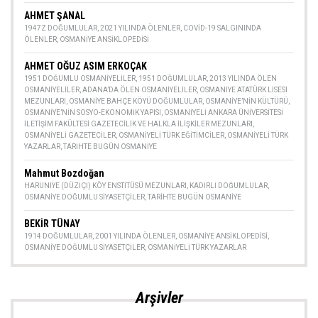
AHMET ŞANAL
1947Z DOĞUMLULAR
,
2021 YILINDA ÖLENLER
,
COVID-19 SALGININDA
ÖLENLER
,
OSMANIYE ANSIKLOPEDISI
AHMET OĞUZ ASIM ERKOÇAK
1951 DOĞUMLU OSMANIYELILER
,
1951 DOĞUMLULAR
,
2013 YILINDA ÖLEN
OSMANIYELILER
,
ADANA’DA ÖLEN OSMANIYELILER
,
OSMANIYE ATATÜRK LISESI
MEZUNLARI
,
OSMANIYE BAHÇE KÖYÜ DOĞUMLULAR
,
OSMANIYE’NIN KÜLTÜRÜ
,
OSMANIYE’NIN SOSYO-EKONOMIK YAPISI
,
OSMANIYELI ANKARA ÜNIVERSITESI
İLETIŞIM FAKÜLTESI GAZETECILIK VE HALKLA İLIŞKILER MEZUNLARI
,
OSMANIYELI GAZETECILER
,
OSMANIYELI TÜRK EĞITIMCILER
,
OSMANIYELI TÜRK
YAZARLAR
,
TARIHTE BUGÜN OSMANIYE
Mahmut Bozdoğan
HARUNIYE (DÜZIÇI) KÖY ENSTITÜSÜ MEZUNLARI
,
KADIRLI DOĞUMLULAR
,
OSMANIYE DOĞUMLU SIYASETÇILER
,
TARIHTE BUGÜN OSMANIYE
BEKİR TÜNAY
1914 DOĞUMLULAR
,
2001 YILINDA ÖLENLER
,
OSMANIYE ANSIKLOPEDISI
,
OSMANIYE DOĞUMLU SIYASETÇILER
,
OSMANIYELI TÜRK YAZARLAR
Arşivler