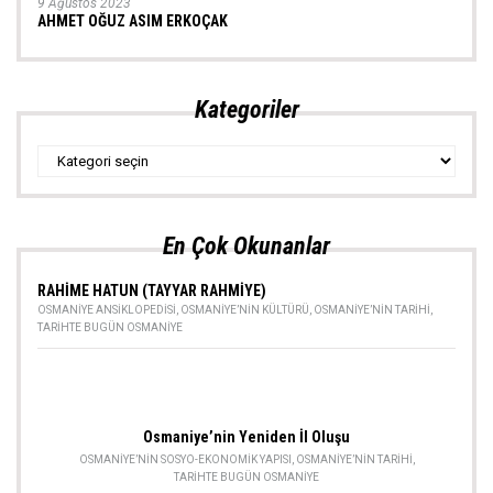
9 Ağustos 2023
AHMET OĞUZ ASIM ERKOÇAK
Kategoriler
Kategoriler
En Çok Okunanlar
RAHİME HATUN (TAYYAR RAHMİYE)
OSMANIYE ANSIKLOPEDISI
,
OSMANIYE’NIN KÜLTÜRÜ
,
OSMANIYE’NIN TARIHI
,
TARIHTE BUGÜN OSMANIYE
Osmaniye’nin Yeniden İl Oluşu
OSMANIYE’NIN SOSYO-EKONOMIK YAPISI
,
OSMANIYE’NIN TARIHI
,
TARIHTE BUGÜN OSMANIYE