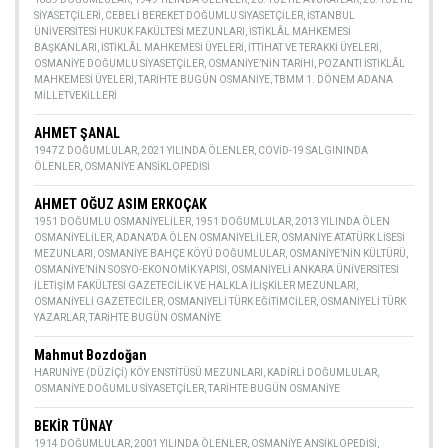
SIYASETÇILERI
,
CEBELI BEREKET DOĞUMLU SIYASETÇILER
,
İSTANBUL
ÜNIVERSITESI HUKUK FAKÜLTESI MEZUNLARI
,
İSTIKLÂL MAHKEMESI
BAŞKANLARI
,
İSTIKLÂL MAHKEMESI ÜYELERI
,
İTTIHAT VE TERAKKI ÜYELERI
,
OSMANIYE DOĞUMLU SIYASETÇILER
,
OSMANIYE’NIN TARIHI
,
POZANTI İSTIKLÂL
MAHKEMESI ÜYELERI
,
TARIHTE BUGÜN OSMANIYE
,
TBMM 1. DÖNEM ADANA
MILLETVEKILLERI
AHMET ŞANAL
1947Z DOĞUMLULAR
,
2021 YILINDA ÖLENLER
,
COVID-19 SALGININDA
ÖLENLER
,
OSMANIYE ANSIKLOPEDISI
AHMET OĞUZ ASIM ERKOÇAK
1951 DOĞUMLU OSMANIYELILER
,
1951 DOĞUMLULAR
,
2013 YILINDA ÖLEN
OSMANIYELILER
,
ADANA’DA ÖLEN OSMANIYELILER
,
OSMANIYE ATATÜRK LISESI
MEZUNLARI
,
OSMANIYE BAHÇE KÖYÜ DOĞUMLULAR
,
OSMANIYE’NIN KÜLTÜRÜ
,
OSMANIYE’NIN SOSYO-EKONOMIK YAPISI
,
OSMANIYELI ANKARA ÜNIVERSITESI
İLETIŞIM FAKÜLTESI GAZETECILIK VE HALKLA İLIŞKILER MEZUNLARI
,
OSMANIYELI GAZETECILER
,
OSMANIYELI TÜRK EĞITIMCILER
,
OSMANIYELI TÜRK
YAZARLAR
,
TARIHTE BUGÜN OSMANIYE
Mahmut Bozdoğan
HARUNIYE (DÜZIÇI) KÖY ENSTITÜSÜ MEZUNLARI
,
KADIRLI DOĞUMLULAR
,
OSMANIYE DOĞUMLU SIYASETÇILER
,
TARIHTE BUGÜN OSMANIYE
BEKİR TÜNAY
1914 DOĞUMLULAR
,
2001 YILINDA ÖLENLER
,
OSMANIYE ANSIKLOPEDISI
,