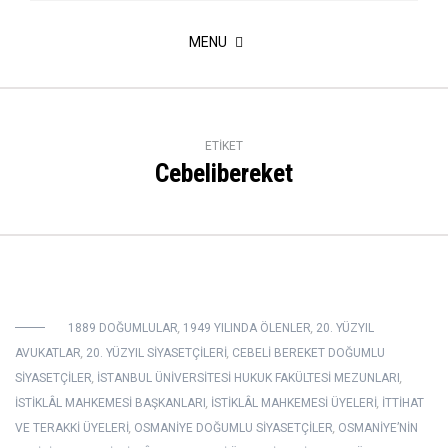
MENU
ETIKET
Cebelibereket
1889 DOĞUMLULAR
,
1949 YILINDA ÖLENLER
,
20. YÜZYIL
AVUKATLAR
,
20. YÜZYIL SIYASETÇILERI
,
CEBELI BEREKET DOĞUMLU
SIYASETÇILER
,
İSTANBUL ÜNIVERSITESI HUKUK FAKÜLTESI MEZUNLARI
,
İSTIKLÂL MAHKEMESI BAŞKANLARI
,
İSTIKLÂL MAHKEMESI ÜYELERI
,
İTTIHAT
VE TERAKKI ÜYELERI
,
OSMANIYE DOĞUMLU SIYASETÇILER
,
OSMANIYE’NIN