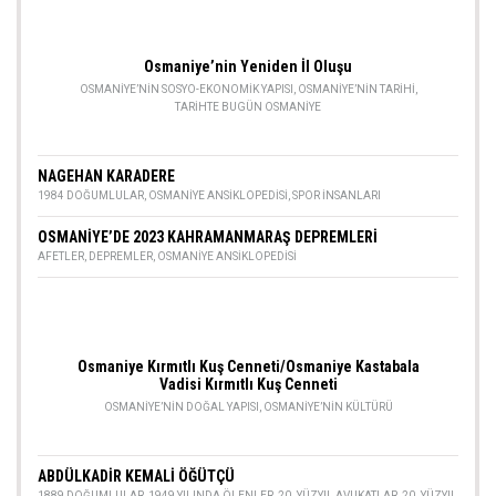
Osmaniye’nin Yeniden İl Oluşu
OSMANIYE’NIN SOSYO-EKONOMIK YAPISI
,
OSMANIYE’NIN TARIHI
,
TARIHTE BUGÜN OSMANIYE
NAGEHAN KARADERE
1984 DOĞUMLULAR
,
OSMANIYE ANSIKLOPEDISI
,
SPOR INSANLARI
OSMANİYE’DE 2023 KAHRAMANMARAŞ DEPREMLERİ
AFETLER
,
DEPREMLER
,
OSMANIYE ANSIKLOPEDISI
Osmaniye Kırmıtlı Kuş Cenneti/Osmaniye Kastabala
Vadisi Kırmıtlı Kuş Cenneti
OSMANIYE’NIN DOĞAL YAPISI
,
OSMANIYE’NIN KÜLTÜRÜ
ABDÜLKADİR KEMALİ ÖĞÜTÇÜ
1889 DOĞUMLULAR
,
1949 YILINDA ÖLENLER
,
20. YÜZYIL AVUKATLAR
,
20. YÜZYIL