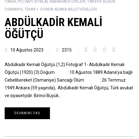
TARIHI
,
POZANTI İSTIKLÂL MAHKEMESI ÜYELERI
,
TARIHTE BUGÜN
OSMANIYE
,
TBMM 1. DÖNEM ADANA MILLETVEKILLERI
ABDÜLKADİR KEMALİ
ÖĞÜTÇÜ
10 Ağustos 2023
2315
Abdülkadir Kemali Öğütçü (1,2) Fotoğraf 1- Abdülkadir Kemali
Öğütçü (1920) (3) Doğum : 10 Ağustos 1889 Adana’ya bağlı
Cebelibereket (Osmaniye) Sancağı Ölüm : 26 Temmuz
1949 Ankara (59 yaşında), Abdülkadir Kemali Öğütçü, Türk avukat
ve siyasetçidir. Birinci Büyük…
DEVAMINI OKU