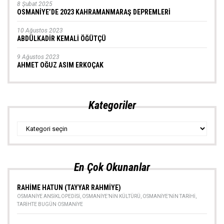
8 Şubat 2025
OSMANİYE’DE 2023 KAHRAMANMARAŞ DEPREMLERİ
10 Ağustos 2023
ABDÜLKADİR KEMALİ ÖĞÜTÇÜ
9 Ağustos 2023
AHMET OĞUZ ASIM ERKOÇAK
Kategoriler
Kategoriler
En Çok Okunanlar
RAHİME HATUN (TAYYAR RAHMİYE)
OSMANIYE ANSIKLOPEDISI
,
OSMANIYE’NIN KÜLTÜRÜ
,
OSMANIYE’NIN TARIHI
,
TARIHTE BUGÜN OSMANIYE