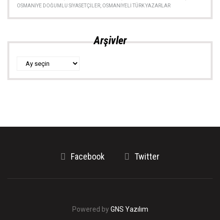
OSMANIYE DOĞUMLU SIYASETÇILER
,
OSMANIYELI TÜRK YAZARLAR
Arşivler
Arşivler
Facebook
Twitter
Powered by
GNS Yazılım