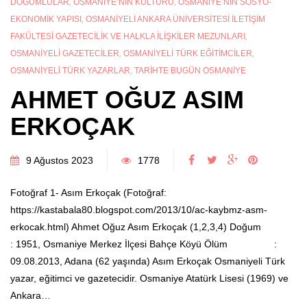
DOĞUMLULAR
,
OSMANIYE’NIN KÜLTÜRÜ
,
OSMANIYE’NIN SOSYO-
EKONOMIK YAPISI
,
OSMANIYELI ANKARA ÜNIVERSITESI İLETIŞIM
FAKÜLTESI GAZETECILIK VE HALKLA İLIŞKILER MEZUNLARI
,
OSMANIYELI GAZETECILER
,
OSMANIYELI TÜRK EĞITIMCILER
,
OSMANIYELI TÜRK YAZARLAR
,
TARIHTE BUGÜN OSMANIYE
AHMET OĞUZ ASIM
ERKOÇAK
9 Ağustos 2023
1778
Fotoğraf 1- Asım Erkoçak (Fotoğraf:
https://kastabala80.blogspot.com/2013/10/ac-kaybmz-asm-
erkocak.html) Ahmet Oğuz Asım Erkoçak (1,2,3,4) Doğum
: 1951, Osmaniye Merkez İlçesi Bahçe Köyü Ölüm :
09.08.2013, Adana (62 yaşında) Asım Erkoçak Osmaniyeli Türk
yazar, eğitimci ve gazetecidir. Osmaniye Atatürk Lisesi (1969) ve
Ankara…