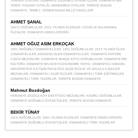
TERAKKI ÜYELERI
,
OSMANIYE DOĞUMLU SIYASETÇILER
,
OSMANIYE’NIN
TARIHI
,
POZANTI İSTIKLÂL MAHKEMESI ÜYELERI
,
TARIHTE BUGÜN
OSMANIYE
,
TBMM 1. DÖNEM ADANA MILLETVEKILLERI
AHMET ŞANAL
1947Z DOĞUMLULAR
,
2021 YILINDA ÖLENLER
,
COVID-19 SALGININDA
ÖLENLER
,
OSMANIYE ANSIKLOPEDISI
AHMET OĞUZ ASIM ERKOÇAK
1951 DOĞUMLU OSMANIYELILER
,
1951 DOĞUMLULAR
,
2013 YILINDA ÖLEN
OSMANIYELILER
,
ADANA’DA ÖLEN OSMANIYELILER
,
OSMANIYE ATATÜRK
LISESI MEZUNLARI
,
OSMANIYE BAHÇE KÖYÜ DOĞUMLULAR
,
OSMANIYE’NIN
KÜLTÜRÜ
,
OSMANIYE’NIN SOSYO-EKONOMIK YAPISI
,
OSMANIYELI ANKARA
ÜNIVERSITESI İLETIŞIM FAKÜLTESI GAZETECILIK VE HALKLA İLIŞKILER
MEZUNLARI
,
OSMANIYELI GAZETECILER
,
OSMANIYELI TÜRK EĞITIMCILER
,
OSMANIYELI TÜRK YAZARLAR
,
TARIHTE BUGÜN OSMANIYE
Mahmut Bozdoğan
HARUNIYE (DÜZIÇI) KÖY ENSTITÜSÜ MEZUNLARI
,
KADIRLI DOĞUMLULAR
,
OSMANIYE DOĞUMLU SIYASETÇILER
,
TARIHTE BUGÜN OSMANIYE
BEKİR TÜNAY
1914 DOĞUMLULAR
,
2001 YILINDA ÖLENLER
,
OSMANIYE ANSIKLOPEDISI
,
OSMANIYE DOĞUMLU SIYASETÇILER
,
OSMANIYELI TÜRK YAZARLAR