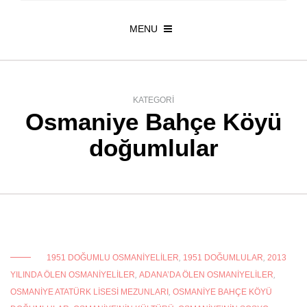
MENU
KATEGORI
Osmaniye Bahçe Köyü
doğumlular
1951 DOĞUMLU OSMANIYELILER
,
1951 DOĞUMLULAR
,
2013
YILINDA ÖLEN OSMANIYELILER
,
ADANA’DA ÖLEN OSMANIYELILER
,
OSMANIYE ATATÜRK LISESI MEZUNLARI
,
OSMANIYE BAHÇE KÖYÜ