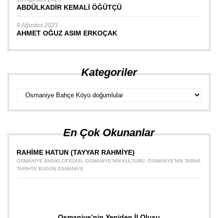
ABDÜLKADİR KEMALİ ÖĞÜTÇÜ
9 Ağustos 2023
AHMET OĞUZ ASIM ERKOÇAK
Kategoriler
Kategoriler
En Çok Okunanlar
RAHİME HATUN (TAYYAR RAHMİYE)
OSMANIYE ANSIKLOPEDISI
,
OSMANIYE’NIN KÜLTÜRÜ
,
OSMANIYE’NIN TARIHI
,
TARIHTE BUGÜN OSMANIYE
Osmaniye’nin Yeniden İl Oluşu