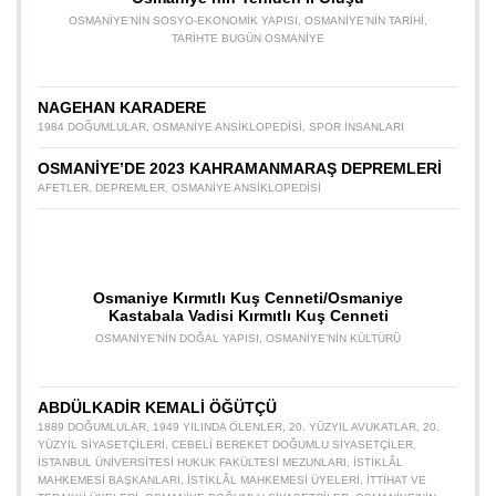
OSMANIYE’NIN SOSYO-EKONOMIK YAPISI
,
OSMANIYE’NIN TARIHI
,
TARIHTE BUGÜN OSMANIYE
NAGEHAN KARADERE
1984 DOĞUMLULAR
,
OSMANIYE ANSIKLOPEDISI
,
SPOR INSANLARI
OSMANİYE’DE 2023 KAHRAMANMARAŞ DEPREMLERİ
AFETLER
,
DEPREMLER
,
OSMANIYE ANSIKLOPEDISI
Osmaniye Kırmıtlı Kuş Cenneti/Osmaniye
Kastabala Vadisi Kırmıtlı Kuş Cenneti
OSMANIYE’NIN DOĞAL YAPISI
,
OSMANIYE’NIN KÜLTÜRÜ
ABDÜLKADİR KEMALİ ÖĞÜTÇÜ
1889 DOĞUMLULAR
,
1949 YILINDA ÖLENLER
,
20. YÜZYIL AVUKATLAR
,
20.
YÜZYIL SIYASETÇILERI
,
CEBELI BEREKET DOĞUMLU SIYASETÇILER
,
İSTANBUL ÜNIVERSITESI HUKUK FAKÜLTESI MEZUNLARI
,
İSTIKLÂL
MAHKEMESI BAŞKANLARI
,
İSTIKLÂL MAHKEMESI ÜYELERI
,
İTTIHAT VE