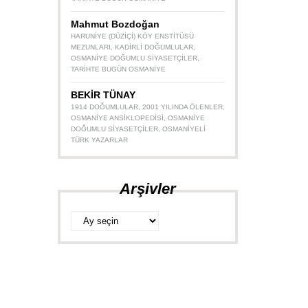
Mahmut Bozdoğan
HARUNIYE (DÜZIÇI) KÖY ENSTITÜSÜ
MEZUNLARI
,
KADIRLI DOĞUMLULAR
,
OSMANIYE DOĞUMLU SIYASETÇILER
,
TARIHTE BUGÜN OSMANIYE
BEKİR TÜNAY
1914 DOĞUMLULAR
,
2001 YILINDA ÖLENLER
,
OSMANIYE ANSIKLOPEDISI
,
OSMANIYE
DOĞUMLU SIYASETÇILER
,
OSMANIYELI
TÜRK YAZARLAR
Arşivler
Arşivler