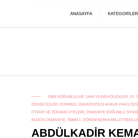
ANASAYFA
KATEGORILER
1889 DOĞUMLULAR
,
1949 YILINDA ÖLENLER
,
20. 
SIYASETÇILER
,
İSTANBUL ÜNIVERSITESI HUKUK FAKÜLTES
İTTIHAT VE TERAKKI ÜYELERI
,
OSMANIYE DOĞUMLU SIYAS
BUGÜN OSMANIYE
,
TBMM 1. DÖNEM ADANA MILLETVEKILL
ABDÜLKADİR KEM