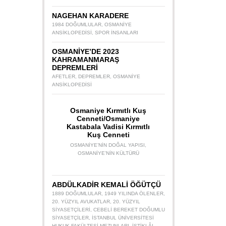
NAGEHAN KARADERE
1984 DOĞUMLULAR
,
OSMANIYE
ANSIKLOPEDISI
,
SPOR INSANLARI
OSMANİYE’DE 2023
KAHRAMANMARAŞ
DEPREMLERİ
AFETLER
,
DEPREMLER
,
OSMANIYE
ANSIKLOPEDISI
Osmaniye Kırmıtlı Kuş
Cenneti/Osmaniye
Kastabala Vadisi Kırmıtlı
Kuş Cenneti
OSMANIYE’NIN DOĞAL YAPISI
,
OSMANIYE’NIN KÜLTÜRÜ
ABDÜLKADİR KEMALİ ÖĞÜTÇÜ
1889 DOĞUMLULAR
,
1949 YILINDA ÖLENLER
,
20. YÜZYIL AVUKATLAR
,
20. YÜZYIL
SIYASETÇILERI
,
CEBELI BEREKET DOĞUMLU
SIYASETÇILER
,
İSTANBUL ÜNIVERSITESI
HUKUK FAKÜLTESI MEZUNLARI
,
İSTIKLÂL