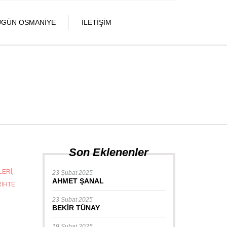
UGÜN OSMANIYE
İLETIŞIM
Son Eklenenler
LERI
,
23 Şubat 2025
AHMET ŞANAL
RIHTE
23 Şubat 2025
BEKİR TÜNAY
19 Şubat 2025