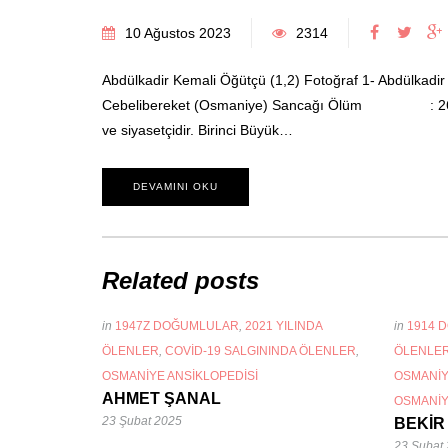
10 Ağustos 2023
2314
Abdülkadir Kemali Öğütçü (1,2) Fotoğraf 1- Abdülk
Cebelibereket (Osmaniye) Sancağı Ölüm : 26 Tem
ve siyasetçidir. Birinci Büyük…
DEVAMINI OKU
Related posts
in
1947Z DOĞUMLULAR
,
2021 YILINDA
in
1914 
ÖLENLER
,
COVID-19 SALGININDA ÖLENLER
,
ÖLENLE
OSMANIYE ANSIKLOPEDISI
OSMANIY
AHMET ŞANAL
OSMANIY
23 Şubat 2025
BEKİR
23 Şubat