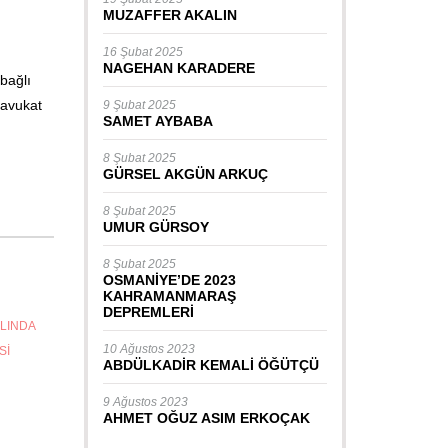
MUZAFFER AKALIN
16 Şubat 2025
NAGEHAN KARADERE
bağlı
avukat
9 Şubat 2025
SAMET AYBABA
8 Şubat 2025
GÜRSEL AKGÜN ARKUÇ
8 Şubat 2025
UMUR GÜRSOY
8 Şubat 2025
OSMANİYE’DE 2023
KAHRAMANMARAŞ
DEPREMLERİ
ILINDA
10 Ağustos 2023
SI
ABDÜLKADİR KEMALİ ÖĞÜTÇÜ
9 Ağustos 2023
AHMET OĞUZ ASIM ERKOÇAK