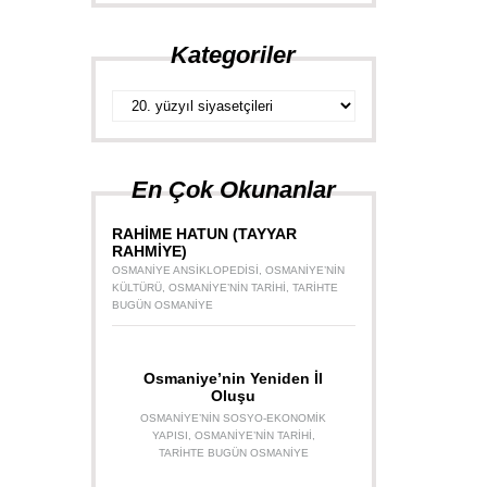
Kategoriler
Kategoriler
En Çok Okunanlar
RAHİME HATUN (TAYYAR
RAHMİYE)
OSMANIYE ANSIKLOPEDISI
,
OSMANIYE’NIN
KÜLTÜRÜ
,
OSMANIYE’NIN TARIHI
,
TARIHTE
BUGÜN OSMANIYE
Osmaniye’nin Yeniden İl
Oluşu
OSMANIYE’NIN SOSYO-EKONOMIK
YAPISI
,
OSMANIYE’NIN TARIHI
,
TARIHTE BUGÜN OSMANIYE