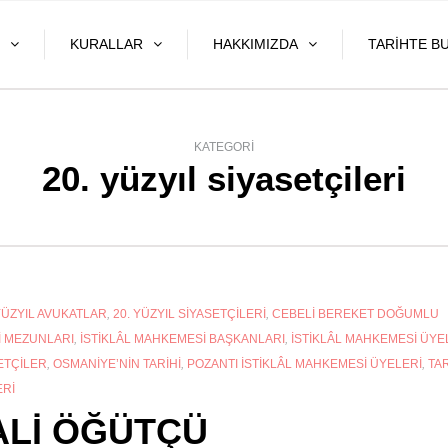
KURALLAR
HAKKIMIZDA
TARIHTE B
KATEGORI
20. yüzyıl siyasetçileri
YÜZYIL AVUKATLAR
,
20. YÜZYIL SIYASETÇILERI
,
CEBELI BEREKET DOĞUMLU
I MEZUNLARI
,
İSTIKLÂL MAHKEMESI BAŞKANLARI
,
İSTIKLÂL MAHKEMESI ÜYE
ETÇILER
,
OSMANIYE’NIN TARIHI
,
POZANTI İSTIKLÂL MAHKEMESI ÜYELERI
,
TA
ERI
ALİ ÖĞÜTÇÜ