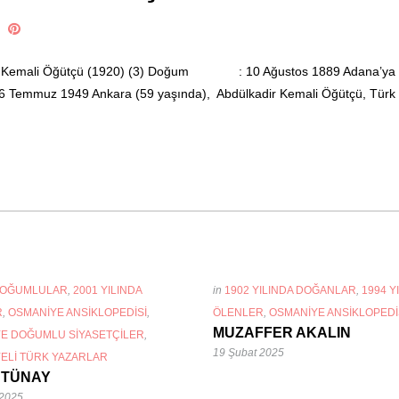
adir Kemali Öğütçü (1920) (3) Doğum : 10 Ağustos 1889 Adana’ya 
muz 1949 Ankara (59 yaşında), Abdülkadir Kemali Öğütçü, Türk 
DOĞUMLULAR
,
2001 YILINDA
in
1902 YILINDA DOĞANLAR
,
1994 Y
R
,
OSMANIYE ANSIKLOPEDISI
,
ÖLENLER
,
OSMANIYE ANSIKLOPEDI
MUZAFFER AKALIN
E DOĞUMLU SIYASETÇILER
,
19 Şubat 2025
ELI TÜRK YAZARLAR
 TÜNAY
 2025