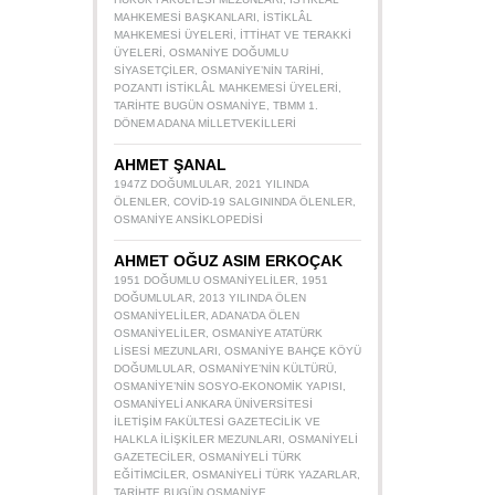
MAHKEMESI BAŞKANLARI
,
İSTIKLÂL
MAHKEMESI ÜYELERI
,
İTTIHAT VE TERAKKI
ÜYELERI
,
OSMANIYE DOĞUMLU
SIYASETÇILER
,
OSMANIYE’NIN TARIHI
,
POZANTI İSTIKLÂL MAHKEMESI ÜYELERI
,
TARIHTE BUGÜN OSMANIYE
,
TBMM 1.
DÖNEM ADANA MILLETVEKILLERI
AHMET ŞANAL
1947Z DOĞUMLULAR
,
2021 YILINDA
ÖLENLER
,
COVID-19 SALGININDA ÖLENLER
,
OSMANIYE ANSIKLOPEDISI
AHMET OĞUZ ASIM ERKOÇAK
1951 DOĞUMLU OSMANIYELILER
,
1951
DOĞUMLULAR
,
2013 YILINDA ÖLEN
OSMANIYELILER
,
ADANA’DA ÖLEN
OSMANIYELILER
,
OSMANIYE ATATÜRK
LISESI MEZUNLARI
,
OSMANIYE BAHÇE KÖYÜ
DOĞUMLULAR
,
OSMANIYE’NIN KÜLTÜRÜ
,
OSMANIYE’NIN SOSYO-EKONOMIK YAPISI
,
OSMANIYELI ANKARA ÜNIVERSITESI
İLETIŞIM FAKÜLTESI GAZETECILIK VE
HALKLA İLIŞKILER MEZUNLARI
,
OSMANIYELI
GAZETECILER
,
OSMANIYELI TÜRK
EĞITIMCILER
,
OSMANIYELI TÜRK YAZARLAR
,
TARIHTE BUGÜN OSMANIYE