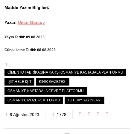
Madde Yazım Bilgileri:
Yazar:
Umur Gürsoy
Yayın Tarihi: 09.08.2023
Güncelleme Tarihi: 08.08.2023
ÇIMENTO FABRIKASINA KARŞI OSMANIYE KASTABALA PLATFORMU
IŞIT HELE IŞIT
KINIK GAZETESI
OSMANIYE KASTABALA ÇEVRE PLATFORMU
OSMANIYE MÜZE PLATFORMU
TUTIBAY YAYINLARI
9 Ağustos 2023
1778