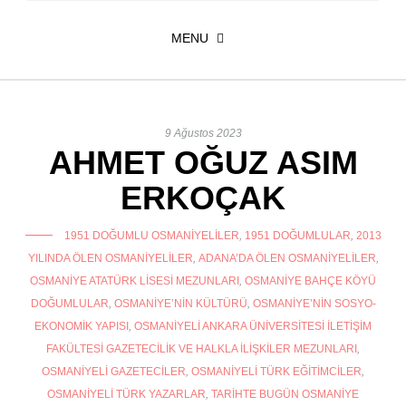
MENU
9 Ağustos 2023
AHMET OĞUZ ASIM
ERKOÇAK
1951 DOĞUMLU OSMANIYELILER
,
1951 DOĞUMLULAR
,
2013
YILINDA ÖLEN OSMANIYELILER
,
ADANA’DA ÖLEN OSMANIYELILER
,
OSMANIYE ATATÜRK LISESI MEZUNLARI
,
OSMANIYE BAHÇE KÖYÜ
DOĞUMLULAR
,
OSMANIYE’NIN KÜLTÜRÜ
,
OSMANIYE’NIN SOSYO-
EKONOMIK YAPISI
,
OSMANIYELI ANKARA ÜNIVERSITESI İLETIŞIM
FAKÜLTESI GAZETECILIK VE HALKLA İLIŞKILER MEZUNLARI
,
OSMANIYELI GAZETECILER
,
OSMANIYELI TÜRK EĞITIMCILER
,
OSMANIYELI TÜRK YAZARLAR
,
TARIHTE BUGÜN OSMANIYE