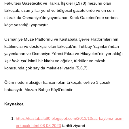
Fakültesi Gazetecilik ve Halkla İlişkiler (1978) mezunu olan
Erkoçak, uzun yıllar yerel ve bölgesel gazetelerde ve en son
olarak da Osmaniye’de yayımlanan Kınık Gazetesi’nde serbest
köşe yazarlığı yapmıştır.
Osmaniye Müze Platformu ve Kastabala Çevre Platformları’nın
katılımcısı ve destekçisi olan Erkoçak’ın, Tutibay Yayınları’ndan
yayımlanan ve Osmaniye Yöresi Fıkra ve Hikayeleri’nin yer aldığı
‘Işıt hele ışıt’
isimli bir kitabı ve ağıtlar, türküler ve mizah
konusunda çok sayıda makalesi vardır (5,6,7).
Ölüm nedeni akciğer kanseri olan Erkoçak, evli ve 3 çocuk
babasıydı. Mezarı Bahçe Köyü’ndedir.
Kaynakça
https://kastabala80.blogspot.com/2013/10/ac-kaybmz-asm-
erkocak.html 08.08.2023
tarihli ziyaret.