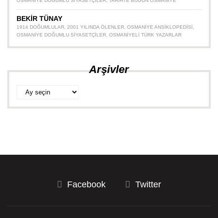
OSMANIYE DOĞUMLU SIYASETÇILER
,
TARIHTE BUGÜN OSMANIYE
BEKİR TÜNAY
1914 DOĞUMLULAR
,
2001 YILINDA ÖLENLER
,
OSMANIYE ANSIKLOPEDISI
,
OSMANIYE DOĞUMLU SIYASETÇILER
,
OSMANIYELI TÜRK YAZARLAR
Arşivler
Arşivler
Facebook
Twitter