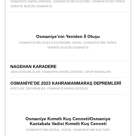
OSMANIYE ANSIKLOPEDISI
,
OSMANIYE’NIN KÜLTÜRÜ
,
OSMANIYE’NIN TARIHI
,
TARIHTE BUGÜN OSMANIYE
Osmaniye’nin Yeniden İl Oluşu
OSMANIYE’NIN SOSYO-EKONOMIK YAPISI
,
OSMANIYE’NIN TARIHI
,
TARIHTE BUGÜN OSMANIYE
NAGEHAN KARADERE
1984 DOĞUMLULAR
,
OSMANIYE ANSIKLOPEDISI
,
SPOR INSANLARI
OSMANİYE’DE 2023 KAHRAMANMARAŞ DEPREMLERİ
AFETLER
,
DEPREMLER
,
OSMANIYE ANSIKLOPEDISI
Osmaniye Kırmıtlı Kuş Cenneti/Osmaniye
Kastabala Vadisi Kırmıtlı Kuş Cenneti
OSMANIYE’NIN DOĞAL YAPISI
,
OSMANIYE’NIN KÜLTÜRÜ