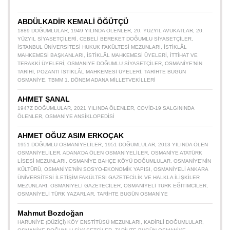
ABDÜLKADİR KEMALİ ÖĞÜTÇÜ
1889 DOĞUMLULAR
,
1949 YILINDA ÖLENLER
,
20. YÜZYIL AVUKATLAR
,
20.
YÜZYIL SIYASETÇILERI
,
CEBELI BEREKET DOĞUMLU SIYASETÇILER
,
İSTANBUL ÜNIVERSITESI HUKUK FAKÜLTESI MEZUNLARI
,
İSTIKLÂL
MAHKEMESI BAŞKANLARI
,
İSTIKLÂL MAHKEMESI ÜYELERI
,
İTTIHAT VE
TERAKKI ÜYELERI
,
OSMANIYE DOĞUMLU SIYASETÇILER
,
OSMANIYE’NIN
TARIHI
,
POZANTI İSTIKLÂL MAHKEMESI ÜYELERI
,
TARIHTE BUGÜN
OSMANIYE
,
TBMM 1. DÖNEM ADANA MILLETVEKILLERI
AHMET ŞANAL
1947Z DOĞUMLULAR
,
2021 YILINDA ÖLENLER
,
COVID-19 SALGININDA
ÖLENLER
,
OSMANIYE ANSIKLOPEDISI
AHMET OĞUZ ASIM ERKOÇAK
1951 DOĞUMLU OSMANIYELILER
,
1951 DOĞUMLULAR
,
2013 YILINDA ÖLEN
OSMANIYELILER
,
ADANA’DA ÖLEN OSMANIYELILER
,
OSMANIYE ATATÜRK
LISESI MEZUNLARI
,
OSMANIYE BAHÇE KÖYÜ DOĞUMLULAR
,
OSMANIYE’NIN
KÜLTÜRÜ
,
OSMANIYE’NIN SOSYO-EKONOMIK YAPISI
,
OSMANIYELI ANKARA
ÜNIVERSITESI İLETIŞIM FAKÜLTESI GAZETECILIK VE HALKLA İLIŞKILER
MEZUNLARI
,
OSMANIYELI GAZETECILER
,
OSMANIYELI TÜRK EĞITIMCILER
,
OSMANIYELI TÜRK YAZARLAR
,
TARIHTE BUGÜN OSMANIYE
Mahmut Bozdoğan
HARUNIYE (DÜZIÇI) KÖY ENSTITÜSÜ MEZUNLARI
,
KADIRLI DOĞUMLULAR
,