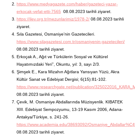
https://www.medyagazete.com/haber/gazeteci-yazar-
erkocak-vefat-etti-7565
08.08.2023 tarihli ziyaret.
https://ilev.org.tr/mezunlarimiz/1978-2/
08.08.2023 tarihli
ziyaret.
Sıla Gazetesi, Osmaniye’nin Gazetecileri.
https://www.silagazetesi.com.tr/osmaniyenin-gazetecileri/
08.08.2023 tarihli ziyaret.
Erkoçak A., Ağıt ve Türkülerin Sosyal ve Kültürel
Hayatımızdaki Yeri”, Okuntu, yıl: 3, sayı 2/3.
Şimşek E., Kara Mizahın Ağıtlara Yansıyan Yüzü, Akra
Kültür Sanat ve Edebiyat Dergisi; 6(15):81-102.
https://www.researchgate.net/publication/325022016_K
08.08.2023 tarihli ziyaret.
Çevik, M. Osmaniye Abdallarında Müzisyenlik. KIBATEK
XIII. Edebiyat Sempozyumu, 13-19 Kasım 2006, Adana-
Antakya/Türkiye, s. 241-26.
https://www.academia.edu/38693092/Osmaniye_Abdallar%
08.08.2023 tarihli ziyaret.