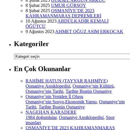
8 Şubat 2025
GÜRSEL AKGÜN ARKUÇ
8 Şubat 2025
UMUR GÜRSOY
8 Şubat 2025
OSMANİYE’DE 2023
KAHRAMANMARAŞ DEPREMLERİ
10 Ağustos 2023
ABDÜLKADİR KEMALİ
ÖĞÜTÇÜ
9 Ağustos 2023
AHMET OĞUZ ASIM ERKOÇAK
Kategoriler
Kategoriler
En Çok Okunanlar
RAHİME HATUN (TAYYAR RAHMİYE)
Osmaniye Ansiklopedisi
,
Osmaniye’nin Kültürü
,
Osmaniye’nin Tarihi
,
Tarihte Bugün Osmaniye
Osmaniye’nin Yeniden İl Oluşu
Osmaniye’nin Sosyo-Ekonomik Yapısı
,
Osmaniye’nin
Tarihi
,
Tarihte Bugün Osmaniye
NAGEHAN KARADERE
1984 doğumlular
,
Osmaniye Ansiklopedisi
,
Spor
insanları
OSMANİYE’DE 2023 KAHRAMANMARAŞ