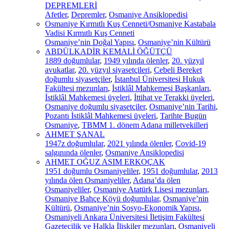
DEPREMLERİ
Afetler
,
Depremler
,
Osmaniye Ansiklopedisi
Osmaniye Kırmıtlı Kuş Cenneti/Osmaniye Kastabala
Vadisi Kırmıtlı Kuş Cenneti
Osmaniye’nin Doğal Yapısı
,
Osmaniye’nin Kültürü
ABDÜLKADİR KEMALİ ÖĞÜTÇÜ
1889 doğumlular
,
1949 yılında ölenler
,
20. yüzyıl
avukatlar
,
20. yüzyıl siyasetçileri
,
Cebeli Bereket
doğumlu siyasetçiler
,
İstanbul Üniversitesi Hukuk
Fakültesi mezunları
,
İstiklâl Mahkemesi Başkanları
,
İstiklâl Mahkemesi üyeleri
,
İttihat ve Terakki üyeleri
,
Osmaniye doğumlu siyasetçiler
,
Osmaniye’nin Tarihi
,
Pozantı İstiklâl Mahkemesi üyeleri
,
Tarihte Bugün
Osmaniye
,
TBMM 1. dönem Adana milletvekilleri
AHMET ŞANAL
1947z doğumlular
,
2021 yılında ölenler
,
Covid-19
salgınında ölenler
,
Osmaniye Ansiklopedisi
AHMET OĞUZ ASIM ERKOÇAK
1951 doğumlu Osmaniyeliler
,
1951 doğumlular
,
2013
yılında ölen Osmaniyeliler
,
Adana’da ölen
Osmaniyeliler
,
Osmaniye Atatürk Lisesi mezunları
,
Osmaniye Bahçe Köyü doğumlular
,
Osmaniye’nin
Kültürü
,
Osmaniye’nin Sosyo-Ekonomik Yapısı
,
Osmaniyeli Ankara Üniversitesi İletişim Fakültesi
Gazetecilik ve Halkla İlişkiler mezunları
,
Osmaniyeli