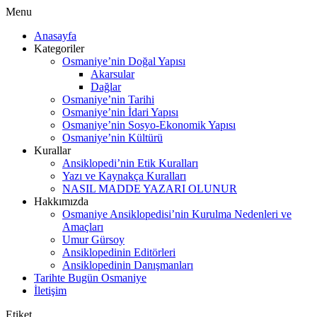
Menu
Anasayfa
Kategoriler
Osmaniye’nin Doğal Yapısı
Akarsular
Dağlar
Osmaniye’nin Tarihi
Osmaniye’nin İdari Yapısı
Osmaniye’nin Sosyo-Ekonomik Yapısı
Osmaniye’nin Kültürü
Kurallar
Ansiklopedi’nin Etik Kuralları
Yazı ve Kaynakça Kuralları
NASIL MADDE YAZARI OLUNUR
Hakkımızda
Osmaniye Ansiklopedisi’nin Kurulma Nedenleri ve
Amaçları
Umur Gürsoy
Ansiklopedinin Editörleri
Ansiklopedinin Danışmanları
Tarihte Bugün Osmaniye
İletişim
Etiket