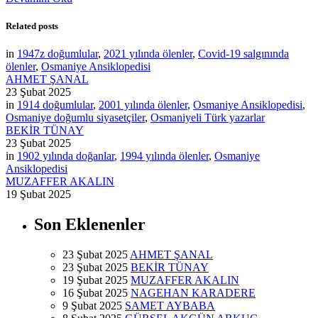
Related posts
in
1947z doğumlular
,
2021 yılında ölenler
,
Covid-19 salgınında
ölenler
,
Osmaniye Ansiklopedisi
AHMET ŞANAL
23 Şubat 2025
in
1914 doğumlular
,
2001 yılında ölenler
,
Osmaniye Ansiklopedisi
,
Osmaniye doğumlu siyasetçiler
,
Osmaniyeli Türk yazarlar
BEKİR TÜNAY
23 Şubat 2025
in
1902 yılında doğanlar
,
1994 yılında ölenler
,
Osmaniye
Ansiklopedisi
MUZAFFER AKALIN
19 Şubat 2025
Son Eklenenler
23 Şubat 2025
AHMET ŞANAL
23 Şubat 2025
BEKİR TÜNAY
19 Şubat 2025
MUZAFFER AKALIN
16 Şubat 2025
NAGEHAN KARADERE
9 Şubat 2025
SAMET AYBABA