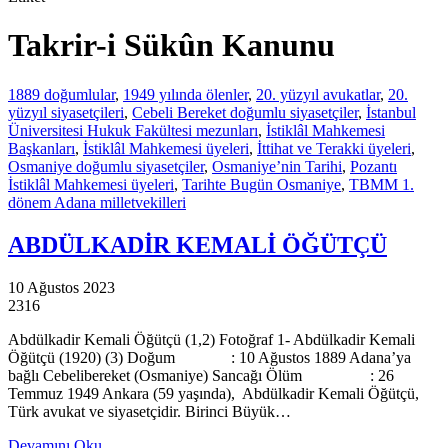
Takrir-i Sükûn Kanunu
1889 doğumlular
,
1949 yılında ölenler
,
20. yüzyıl avukatlar
,
20.
yüzyıl siyasetçileri
,
Cebeli Bereket doğumlu siyasetçiler
,
İstanbul
Üniversitesi Hukuk Fakültesi mezunları
,
İstiklâl Mahkemesi
Başkanları
,
İstiklâl Mahkemesi üyeleri
,
İttihat ve Terakki üyeleri
,
Osmaniye doğumlu siyasetçiler
,
Osmaniye’nin Tarihi
,
Pozantı
İstiklâl Mahkemesi üyeleri
,
Tarihte Bugün Osmaniye
,
TBMM 1.
dönem Adana milletvekilleri
ABDÜLKADİR KEMALİ ÖĞÜTÇÜ
10 Ağustos 2023
2316
Abdülkadir Kemali Öğütçü (1,2) Fotoğraf 1- Abdülkadir Kemali
Öğütçü (1920) (3) Doğum : 10 Ağustos 1889 Adana’ya
bağlı Cebelibereket (Osmaniye) Sancağı Ölüm : 26
Temmuz 1949 Ankara (59 yaşında), Abdülkadir Kemali Öğütçü,
Türk avukat ve siyasetçidir. Birinci Büyük…
Devamını Oku