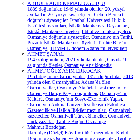
ABDÜLKADİR KEMALİ ÖĞÜTÇÜ
1889 doğumlular
,
1949 yılında ölenler
,
20. yüzyıl
avukatlar
,
20. yüzyıl siyasetçileri
,
Cebeli Bereket
doğumlu siyasetçiler
,
İstanbul Üniversitesi Hukuk
Fakültesi mezunları
,
İstiklâl Mahkemesi Başkanları
,
İstiklâl Mahkemesi üyeleri
,
İttihat ve Terakki üyeleri
,
Osmaniye doğumlu siyasetçiler
,
Osmaniye’nin Tarihi
,
Pozantı İstiklâl Mahkemesi üyeleri
,
Tarihte Bugün
Osmaniye
,
TBMM 1. dönem Adana milletvekilleri
AHMET ŞANAL
1947z doğumlular
,
2021 yılında ölenler
,
Covid-19
salgınında ölenler
,
Osmaniye Ansiklopedisi
AHMET OĞUZ ASIM ERKOÇAK
1951 doğumlu Osmaniyeliler
,
1951 doğumlular
,
2013
yılında ölen Osmaniyeliler
,
Adana’da ölen
Osmaniyeliler
,
Osmaniye Atatürk Lisesi mezunları
,
Osmaniye Bahçe Köyü doğumlular
,
Osmaniye’nin
Kültürü
,
Osmaniye’nin Sosyo-Ekonomik Yapısı
,
Osmaniyeli Ankara Üniversitesi İletişim Fakültesi
Gazetecilik ve Halkla İlişkiler mezunları
,
Osmaniyeli
gazeteciler
,
Osmaniyeli Türk eğitimciler
,
Osmaniyeli
Türk yazarlar
,
Tarihte Bugün Osmaniye
Mahmut Bozdoğan
Haruniye (Düziçi) Köy Enstitüsü mezunları
,
Kadirli
Doğumlular
,
Osmaniye doğumlu siyasetçiler
,
Tarihte