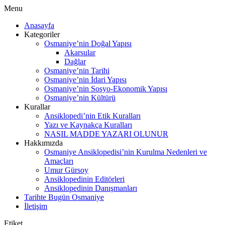
Menu
Anasayfa
Kategoriler
Osmaniye’nin Doğal Yapısı
Akarsular
Dağlar
Osmaniye’nin Tarihi
Osmaniye’nin İdari Yapısı
Osmaniye’nin Sosyo-Ekonomik Yapısı
Osmaniye’nin Kültürü
Kurallar
Ansiklopedi’nin Etik Kuralları
Yazı ve Kaynakça Kuralları
NASIL MADDE YAZARI OLUNUR
Hakkımızda
Osmaniye Ansiklopedisi’nin Kurulma Nedenleri ve
Amaçları
Umur Gürsoy
Ansiklopedinin Editörleri
Ansiklopedinin Danışmanları
Tarihte Bugün Osmaniye
İletişim
Etiket