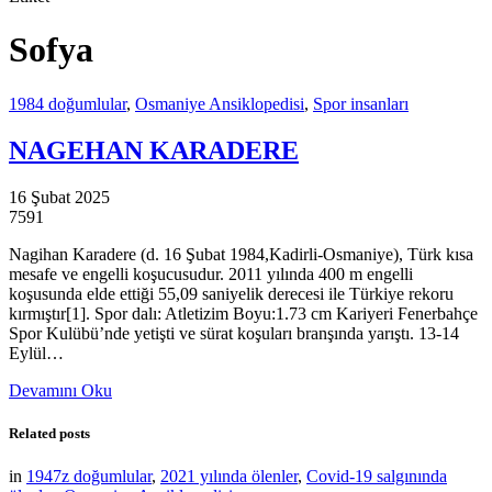
Sofya
1984 doğumlular
,
Osmaniye Ansiklopedisi
,
Spor insanları
NAGEHAN KARADERE
16 Şubat 2025
7591
Nagihan Karadere (d. 16 Şubat 1984,Kadirli-Osmaniye), Türk kısa
mesafe ve engelli koşucusudur. 2011 yılında 400 m engelli
koşusunda elde ettiği 55,09 saniyelik derecesi ile Türkiye rekoru
kırmıştır[1]. Spor dalı: Atletizim Boyu:1.73 cm Kariyeri Fenerbahçe
Spor Kulübü’nde yetişti ve sürat koşuları branşında yarıştı. 13-14
Eylül…
Devamını Oku
Related posts
in
1947z doğumlular
,
2021 yılında ölenler
,
Covid-19 salgınında