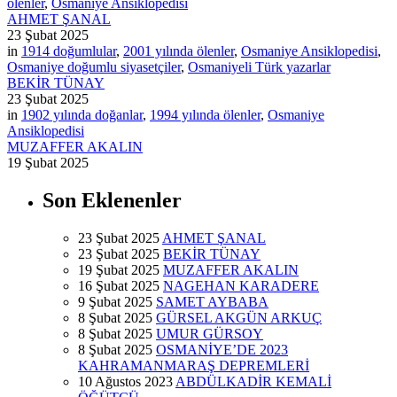
ölenler
,
Osmaniye Ansiklopedisi
AHMET ŞANAL
23 Şubat 2025
in
1914 doğumlular
,
2001 yılında ölenler
,
Osmaniye Ansiklopedisi
,
Osmaniye doğumlu siyasetçiler
,
Osmaniyeli Türk yazarlar
BEKİR TÜNAY
23 Şubat 2025
in
1902 yılında doğanlar
,
1994 yılında ölenler
,
Osmaniye
Ansiklopedisi
MUZAFFER AKALIN
19 Şubat 2025
Son Eklenenler
23 Şubat 2025
AHMET ŞANAL
23 Şubat 2025
BEKİR TÜNAY
19 Şubat 2025
MUZAFFER AKALIN
16 Şubat 2025
NAGEHAN KARADERE
9 Şubat 2025
SAMET AYBABA
8 Şubat 2025
GÜRSEL AKGÜN ARKUÇ
8 Şubat 2025
UMUR GÜRSOY
8 Şubat 2025
OSMANİYE’DE 2023
KAHRAMANMARAŞ DEPREMLERİ
10 Ağustos 2023
ABDÜLKADİR KEMALİ