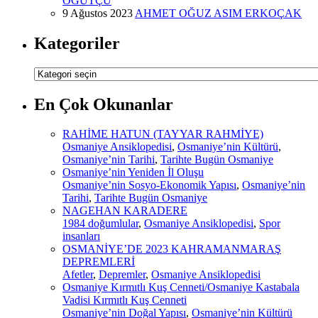
ÖĞÜTÇÜ
9 Ağustos 2023
AHMET OĞUZ ASIM ERKOÇAK
Kategoriler
Kategoriler
En Çok Okunanlar
RAHİME HATUN (TAYYAR RAHMİYE)
Osmaniye Ansiklopedisi
,
Osmaniye’nin Kültürü
,
Osmaniye’nin Tarihi
,
Tarihte Bugün Osmaniye
Osmaniye’nin Yeniden İl Oluşu
Osmaniye’nin Sosyo-Ekonomik Yapısı
,
Osmaniye’nin
Tarihi
,
Tarihte Bugün Osmaniye
NAGEHAN KARADERE
1984 doğumlular
,
Osmaniye Ansiklopedisi
,
Spor
insanları
OSMANİYE’DE 2023 KAHRAMANMARAŞ
DEPREMLERİ
Afetler
,
Depremler
,
Osmaniye Ansiklopedisi
Osmaniye Kırmıtlı Kuş Cenneti/Osmaniye Kastabala
Vadisi Kırmıtlı Kuş Cenneti
Osmaniye’nin Doğal Yapısı
,
Osmaniye’nin Kültürü