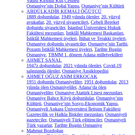
Vadisi Kırmıtlı Kuş Cenneti
Osmaniye’nin Doğal Yapısı
,
Osmaniye’nin Kültürü
ABDÜLKADİR KEMALİ ÖĞÜTÇÜ
1889 doğumlular
,
1949 yılında ölenler
,
20. yüzyıl
avukatlar
,
20. yüzyıl siyasetçileri
,
Cebeli Bereket
doğumlu siyasetçiler
,
İstanbul Üniversitesi Hukuk
Fakültesi mezunları
,
İstiklâl Mahkemesi Başkanları
,
İstiklâl Mahkemesi üyeleri
,
İttihat ve Terakki üyeleri
,
Osmaniye doğumlu siyasetçiler
,
Osmaniye’nin Tarihi
,
Pozantı İstiklâl Mahkemesi üyeleri
,
Tarihte Bugün
Osmaniye
,
TBMM 1. dönem Adana milletvekilleri
AHMET ŞANAL
1947z doğumlular
,
2021 yılında ölenler
,
Covid-19
salgınında ölenler
,
Osmaniye Ansiklopedisi
AHMET OĞUZ ASIM ERKOÇAK
1951 doğumlu Osmaniyeliler
,
1951 doğumlular
,
2013
yılında ölen Osmaniyeliler
,
Adana’da ölen
Osmaniyeliler
,
Osmaniye Atatürk Lisesi mezunları
,
Osmaniye Bahçe Köyü doğumlular
,
Osmaniye’nin
Kültürü
,
Osmaniye’nin Sosyo-Ekonomik Yapısı
,
Osmaniyeli Ankara Üniversitesi İletişim Fakültesi
Gazetecilik ve Halkla İlişkiler mezunları
,
Osmaniyeli
gazeteciler
,
Osmaniyeli Türk eğitimciler
,
Osmaniyeli
Türk yazarlar
,
Tarihte Bugün Osmaniye
Mahmut Bozdoğan