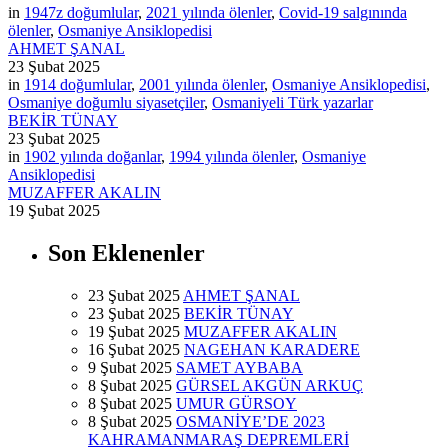
in
1947z doğumlular
,
2021 yılında ölenler
,
Covid-19 salgınında
ölenler
,
Osmaniye Ansiklopedisi
AHMET ŞANAL
23 Şubat 2025
in
1914 doğumlular
,
2001 yılında ölenler
,
Osmaniye Ansiklopedisi
,
Osmaniye doğumlu siyasetçiler
,
Osmaniyeli Türk yazarlar
BEKİR TÜNAY
23 Şubat 2025
in
1902 yılında doğanlar
,
1994 yılında ölenler
,
Osmaniye
Ansiklopedisi
MUZAFFER AKALIN
19 Şubat 2025
Son Eklenenler
23 Şubat 2025
AHMET ŞANAL
23 Şubat 2025
BEKİR TÜNAY
19 Şubat 2025
MUZAFFER AKALIN
16 Şubat 2025
NAGEHAN KARADERE
9 Şubat 2025
SAMET AYBABA
8 Şubat 2025
GÜRSEL AKGÜN ARKUÇ
8 Şubat 2025
UMUR GÜRSOY
8 Şubat 2025
OSMANİYE’DE 2023
KAHRAMANMARAŞ DEPREMLERİ