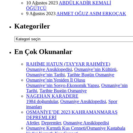
10 Ağustos 2023
ABDÜLKADİR KEMALİ
ÖĞÜTÇÜ
9 Ağustos 2023
AHMET OĞUZ ASIM ERKOÇAK
Kategoriler
Kategoriler
En Çok Okunanlar
RAHİME HATUN (TAYYAR RAHMİYE)
Osmaniye Ansiklopedisi
,
Osmaniye’nin Kültürü
,
Osmaniye’nin Tarihi
,
Tarihte Bugün Osmaniye
Osmaniye’nin Yeniden İl Oluşu
Osmaniye’nin Sosyo-Ekonomik Yapısı
,
Osmaniye’nin
Tarihi
,
Tarihte Bugün Osmaniye
NAGEHAN KARADERE
1984 doğumlular
,
Osmaniye Ansiklopedisi
,
Spor
insanları
OSMANİYE’DE 2023 KAHRAMANMARAŞ
DEPREMLERİ
Afetler
,
Depremler
,
Osmaniye Ansiklopedisi
Osmaniye Kırmıtlı Kuş Cenneti/Osmaniye Kastabala