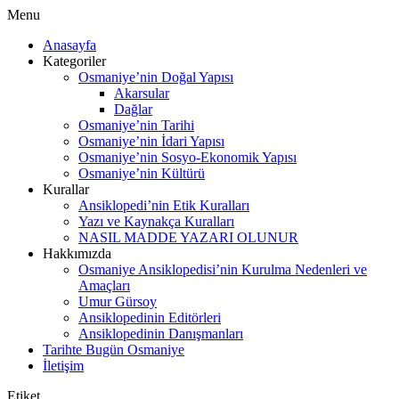
Menu
Anasayfa
Kategoriler
Osmaniye’nin Doğal Yapısı
Akarsular
Dağlar
Osmaniye’nin Tarihi
Osmaniye’nin İdari Yapısı
Osmaniye’nin Sosyo-Ekonomik Yapısı
Osmaniye’nin Kültürü
Kurallar
Ansiklopedi’nin Etik Kuralları
Yazı ve Kaynakça Kuralları
NASIL MADDE YAZARI OLUNUR
Hakkımızda
Osmaniye Ansiklopedisi’nin Kurulma Nedenleri ve
Amaçları
Umur Gürsoy
Ansiklopedinin Editörleri
Ansiklopedinin Danışmanları
Tarihte Bugün Osmaniye
İletişim
Etiket