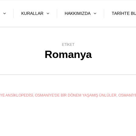
KURALLAR
HAKKIMIZDA
TARIHTE B
ETIKET
Romanya
YE ANSIKLOPEDISI
,
OSMANIYE'DE BIR DÖNEM YAŞAMIŞ ÜNLÜLER
,
OSMANIYE