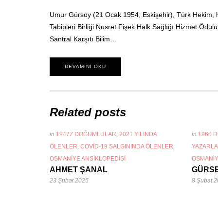
Umur Gürsoy (21 Ocak 1954, Eskişehir), Türk Hekim, h
Tabipleri Birliği Nusret Fişek Halk Sağlığı Hizmet Ödülü s
Santral Karşıtı Bilim…
DEVAMINI OKU
Related posts
in
1947Z DOĞUMLULAR
,
2021 YILINDA
in
1960 
ÖLENLER
,
COVID-19 SALGININDA ÖLENLER
,
YAZARLA
OSMANIYE ANSIKLOPEDISI
OSMANIY
AHMET ŞANAL
GÜRS
23 Şubat 2025
8 Şubat 