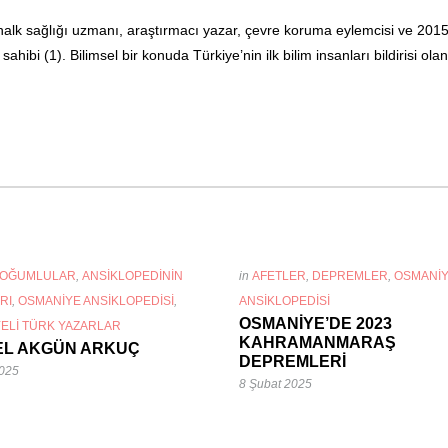
alk sağlığı uzmanı, araştırmacı yazar, çevre koruma eylemcisi ve 201
ahibi (1). Bilimsel bir konuda Türkiye’nin ilk bilim insanları bildirisi ola
DOĞUMLULAR
,
ANSIKLOPEDININ
in
AFETLER
,
DEPREMLER
,
OSMANI
RI
,
OSMANIYE ANSIKLOPEDISI
,
ANSIKLOPEDISI
OSMANİYE’DE 2023
ELI TÜRK YAZARLAR
KAHRAMANMARAŞ
EL AKGÜN ARKUÇ
DEPREMLERİ
2025
8 Şubat 2025