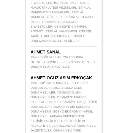
SIYASETÇILER
,
İSTANBUL ÜNIVERSITESI
HUKUK FAKÜLTESI MEZUNLARI
,
İSTIKLÂL
MAHKEMESI BAŞKANLARI
,
İSTIKLÂL
MAHKEMESI ÜYELERI
,
İTTIHAT VE TERAKKI
ÜYELERI
,
OSMANIYE DOĞUMLU
SIYASETÇILER
,
OSMANIYE’NIN TARIHI
,
POZANTI İSTIKLÂL MAHKEMESI ÜYELERI
,
TARIHTE BUGÜN OSMANIYE
,
TBMM 1.
DÖNEM ADANA MILLETVEKILLERI
AHMET ŞANAL
1947Z DOĞUMLULAR
,
2021 YILINDA
ÖLENLER
,
COVID-19 SALGININDA ÖLENLER
,
OSMANIYE ANSIKLOPEDISI
AHMET OĞUZ ASIM ERKOÇAK
1951 DOĞUMLU OSMANIYELILER
,
1951
DOĞUMLULAR
,
2013 YILINDA ÖLEN
OSMANIYELILER
,
ADANA’DA ÖLEN
OSMANIYELILER
,
OSMANIYE ATATÜRK
LISESI MEZUNLARI
,
OSMANIYE BAHÇE KÖYÜ
DOĞUMLULAR
,
OSMANIYE’NIN KÜLTÜRÜ
,
OSMANIYE’NIN SOSYO-EKONOMIK YAPISI
,
OSMANIYELI ANKARA ÜNIVERSITESI
İLETIŞIM FAKÜLTESI GAZETECILIK VE
HALKLA İLIŞKILER MEZUNLARI
,
OSMANIYELI
GAZETECILER
,
OSMANIYELI TÜRK