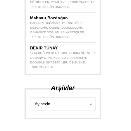
EĞITIMCILER
,
OSMANIYELI TÜRK YAZARLAR
,
TARIHTE BUGÜN OSMANIYE
Mahmut Bozdoğan
HARUNIYE (DÜZIÇI) KÖY ENSTITÜSÜ
MEZUNLARI
,
KADIRLI DOĞUMLULAR
,
OSMANIYE DOĞUMLU SIYASETÇILER
,
TARIHTE BUGÜN OSMANIYE
BEKİR TÜNAY
1914 DOĞUMLULAR
,
2001 YILINDA ÖLENLER
,
OSMANIYE ANSIKLOPEDISI
,
OSMANIYE
DOĞUMLU SIYASETÇILER
,
OSMANIYELI
TÜRK YAZARLAR
Arşivler
Arşivler
Arşivler
Ay seçin