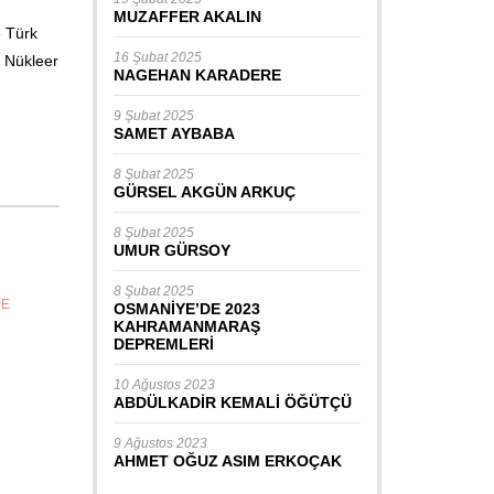
MUZAFFER AKALIN
5 Türk
16 Şubat 2025
n Nükleer
NAGEHAN KARADERE
9 Şubat 2025
SAMET AYBABA
8 Şubat 2025
GÜRSEL AKGÜN ARKUÇ
8 Şubat 2025
UMUR GÜRSOY
8 Şubat 2025
YE
OSMANİYE’DE 2023
KAHRAMANMARAŞ
DEPREMLERİ
10 Ağustos 2023
ABDÜLKADİR KEMALİ ÖĞÜTÇÜ
9 Ağustos 2023
AHMET OĞUZ ASIM ERKOÇAK