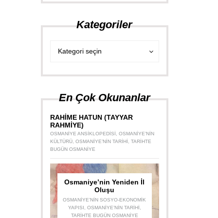
Kategoriler
Kategoriler
Kategoriler
Kategori seçin
En Çok Okunanlar
RAHİME HATUN (TAYYAR
RAHMİYE)
OSMANIYE ANSIKLOPEDISI
,
OSMANIYE’NIN
KÜLTÜRÜ
,
OSMANIYE’NIN TARIHI
,
TARIHTE
BUGÜN OSMANIYE
Osmaniye’nin Yeniden İl
Oluşu
OSMANIYE’NIN SOSYO-EKONOMIK
YAPISI
,
OSMANIYE’NIN TARIHI
,
TARIHTE BUGÜN OSMANIYE