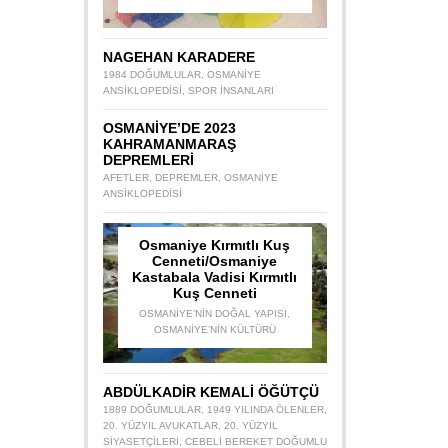
NAGEHAN KARADERE
1984 DOĞUMLULAR
,
OSMANIYE
ANSIKLOPEDISI
,
SPOR INSANLARI
OSMANİYE’DE 2023
KAHRAMANMARAŞ
DEPREMLERİ
AFETLER
,
DEPREMLER
,
OSMANIYE
ANSIKLOPEDISI
Osmaniye Kırmıtlı Kuş
Cenneti/Osmaniye
Kastabala Vadisi Kırmıtlı
Kuş Cenneti
OSMANIYE’NIN DOĞAL YAPISI
,
OSMANIYE’NIN KÜLTÜRÜ
ABDÜLKADİR KEMALİ ÖĞÜTÇÜ
1889 DOĞUMLULAR
,
1949 YILINDA ÖLENLER
,
20. YÜZYIL AVUKATLAR
,
20. YÜZYIL
SIYASETÇILERI
,
CEBELI BEREKET DOĞUMLU