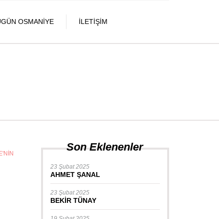
UGÜN OSMANIYE
İLETIŞIM
Son Eklenenler
'NIN
23 Şubat 2025
AHMET ŞANAL
23 Şubat 2025
BEKİR TÜNAY
19 Şubat 2025