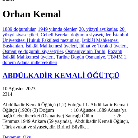
Orhan Kemal
1889 doğumlular
,
1949 yılında ölenler
,
20. yüzyıl avukatlar
,
20.
yüzyıl siyasetçileri
,
Cebeli Bereket doğumlu siyasetçiler
,
İstanbul
Üniversitesi Hukuk Fakültesi mezunları
,
İstiklâl Mahkemesi
Başkanları
,
İstiklâl Mahkemesi üyeleri
,
İttihat ve Terakki üyeleri
,
Osmaniye doğumlu siyasetçiler
,
Osmaniye’nin Tarihi
,
Pozantı
İstiklâl Mahkemesi üyeleri
,
Tarihte Bugün Osmaniye
,
TBMM 1.
dönem Adana milletvekilleri
ABDÜLKADİR KEMALİ ÖĞÜTÇÜ
10 Ağustos 2023
2314
Abdülkadir Kemali Öğütçü (1,2) Fotoğraf 1- Abdülkadir Kemali
Öğütçü (1920) (3) Doğum : 10 Ağustos 1889 Adana’ya
bağlı Cebelibereket (Osmaniye) Sancağı Ölüm : 26
Temmuz 1949 Ankara (59 yaşında), Abdülkadir Kemali Öğütçü,
Türk avukat ve siyasetçidir. Birinci Büyük…
Devamını Oku