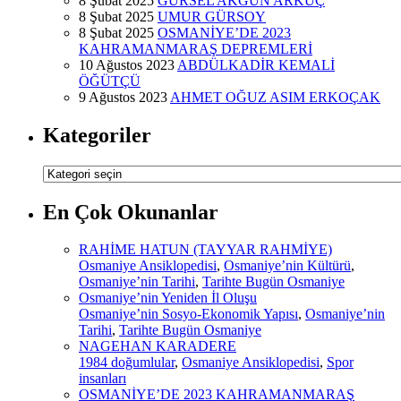
8 Şubat 2025
GÜRSEL AKGÜN ARKUÇ
8 Şubat 2025
UMUR GÜRSOY
8 Şubat 2025
OSMANİYE’DE 2023
KAHRAMANMARAŞ DEPREMLERİ
10 Ağustos 2023
ABDÜLKADİR KEMALİ
ÖĞÜTÇÜ
9 Ağustos 2023
AHMET OĞUZ ASIM ERKOÇAK
Kategoriler
Kategoriler
En Çok Okunanlar
RAHİME HATUN (TAYYAR RAHMİYE)
Osmaniye Ansiklopedisi
,
Osmaniye’nin Kültürü
,
Osmaniye’nin Tarihi
,
Tarihte Bugün Osmaniye
Osmaniye’nin Yeniden İl Oluşu
Osmaniye’nin Sosyo-Ekonomik Yapısı
,
Osmaniye’nin
Tarihi
,
Tarihte Bugün Osmaniye
NAGEHAN KARADERE
1984 doğumlular
,
Osmaniye Ansiklopedisi
,
Spor
insanları
OSMANİYE’DE 2023 KAHRAMANMARAŞ