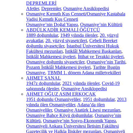
DEPREMLERİ
Afetler
,
Depremler
,
Osmaniye Ansiklopedisi
Osmaniye Kırmıtlı Kuş Cenneti/Osmaniye Kastabala
Vadisi Kırmıtlı Kuş Cenneti
Osmaniye’nin Doğal Yapısı
,
Osmaniye’nin Kültürü
ABDÜLKADİR KEMALİ ÖĞÜTÇÜ
1889 doğumlular
,
1949 yılında ölenler
,
20. yüzyıl
avukatlar
,
20. yüzyıl siyasetçileri
,
Cebeli Bereket
doğumlu siyasetçiler
,
İstanbul Üniversitesi Hukuk
Fakültesi mezunları
,
İstiklâl Mahkemesi Başkanları
,
İstiklâl Mahkemesi üyeleri
,
İttihat ve Terakki üyeleri
,
Osmaniye doğumlu siyasetçiler
,
Osmaniye’nin Tarihi
,
Pozantı İstiklâl Mahkemesi üyeleri
,
Tarihte Bugün
Osmaniye
,
TBMM 1. dönem Adana milletvekilleri
AHMET ŞANAL
1947z doğumlular
,
2021 yılında ölenler
,
Covid-19
salgınında ölenler
,
Osmaniye Ansiklopedisi
AHMET OĞUZ ASIM ERKOÇAK
1951 doğumlu Osmaniyeliler
,
1951 doğumlular
,
2013
yılında ölen Osmaniyeliler
,
Adana’da ölen
Osmaniyeliler
,
Osmaniye Atatürk Lisesi mezunları
,
Osmaniye Bahçe Köyü doğumlular
,
Osmaniye’nin
Kültürü
,
Osmaniye’nin Sosyo-Ekonomik Yapısı
,
Osmaniyeli Ankara Üniversitesi İletişim Fakültesi
Gazetecilik ve Halkla İlişkiler mezunları
,
Osmaniyeli