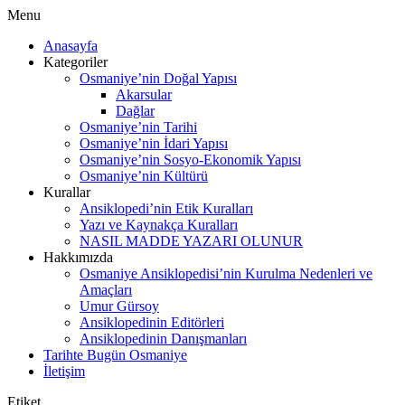
Menu
Anasayfa
Kategoriler
Osmaniye’nin Doğal Yapısı
Akarsular
Dağlar
Osmaniye’nin Tarihi
Osmaniye’nin İdari Yapısı
Osmaniye’nin Sosyo-Ekonomik Yapısı
Osmaniye’nin Kültürü
Kurallar
Ansiklopedi’nin Etik Kuralları
Yazı ve Kaynakça Kuralları
NASIL MADDE YAZARI OLUNUR
Hakkımızda
Osmaniye Ansiklopedisi’nin Kurulma Nedenleri ve
Amaçları
Umur Gürsoy
Ansiklopedinin Editörleri
Ansiklopedinin Danışmanları
Tarihte Bugün Osmaniye
İletişim
Etiket