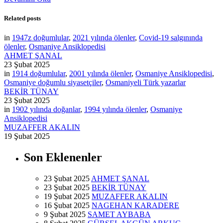
Related posts
in
1947z doğumlular
,
2021 yılında ölenler
,
Covid-19 salgınında
ölenler
,
Osmaniye Ansiklopedisi
AHMET ŞANAL
23 Şubat 2025
in
1914 doğumlular
,
2001 yılında ölenler
,
Osmaniye Ansiklopedisi
,
Osmaniye doğumlu siyasetçiler
,
Osmaniyeli Türk yazarlar
BEKİR TÜNAY
23 Şubat 2025
in
1902 yılında doğanlar
,
1994 yılında ölenler
,
Osmaniye
Ansiklopedisi
MUZAFFER AKALIN
19 Şubat 2025
Son Eklenenler
23 Şubat 2025
AHMET ŞANAL
23 Şubat 2025
BEKİR TÜNAY
19 Şubat 2025
MUZAFFER AKALIN
16 Şubat 2025
NAGEHAN KARADERE
9 Şubat 2025
SAMET AYBABA