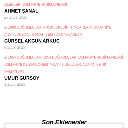
ÖLENLER
,
OSMANIYE ANSIKLOPEDISI
AHMET ŞANAL
23 Şubat 2025
in
1960 DOĞUMLULAR
,
ANSIKLOPEDININ YAZARLARI
,
OSMANIYE
ANSIKLOPEDISI
,
OSMANIYELI TÜRK YAZARLAR
GÜRSEL AKGÜN ARKUÇ
8 Şubat 2025
in
1954 DOĞUMLULAR
,
1954 DOĞUMLULAR
,
OSMANIYE ANSIKLOPEDISI
,
OSMANIYE'DE BIR DÖNEM YAŞAMIŞ ÜNLÜLER
,
OSMANIYE'NIN
DAMATLARI
UMUR GÜRSOY
8 Şubat 2025
Son Eklenenler