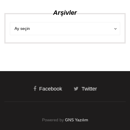
Arşivler
Arşivler
Arşivler
Ay seçin
Facebook
Twitter
Powered by
GNS Yazılım