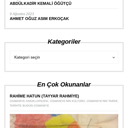
ABDÜLKADİR KEMALİ ÖĞÜTÇÜ
9 Ağustos 2023
AHMET OĞUZ ASIM ERKOÇAK
Kategoriler
Kategoriler
Kategoriler
Kategori seçin
En Çok Okunanlar
RAHİME HATUN (TAYYAR RAHMİYE)
OSMANIYE ANSIKLOPEDISI
,
OSMANIYE’NIN KÜLTÜRÜ
,
OSMANIYE’NIN TARIHI
,
TARIHTE BUGÜN OSMANIYE