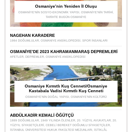
Osmaniye’nin Yeniden İl Oluşu
OSMANIYE’NIN SOSYO-EKONOMIK YAPISI
,
OSMANIYE’NIN TARIHI
,
TARIHTE BUGÜN OSMANIYE
NAGEHAN KARADERE
1984 DOĞUMLULAR
,
OSMANIYE ANSIKLOPEDISI
,
SPOR INSANLARI
OSMANİYE’DE 2023 KAHRAMANMARAŞ DEPREMLERİ
AFETLER
,
DEPREMLER
,
OSMANIYE ANSIKLOPEDISI
Osmaniye Kırmıtlı Kuş Cenneti/Osmaniye
Kastabala Vadisi Kırmıtlı Kuş Cenneti
OSMANIYE’NIN DOĞAL YAPISI
,
OSMANIYE’NIN KÜLTÜRÜ
ABDÜLKADİR KEMALİ ÖĞÜTÇÜ
1889 DOĞUMLULAR
,
1949 YILINDA ÖLENLER
,
20. YÜZYIL AVUKATLAR
,
20.
YÜZYIL SIYASETÇILERI
,
CEBELI BEREKET DOĞUMLU SIYASETÇILER
,
İSTANBUL ÜNIVERSITESI HUKUK FAKÜLTESI MEZUNLARI
,
İSTIKLÂL