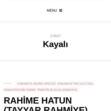
MENU
ETIKET
Kayalı
OSMANIYE ANSIKLOPEDISI
,
OSMANIYE’NIN KÜLTÜRÜ
,
OSMANIYE’NIN TARIHI
,
TARIHTE BUGÜN OSMANIYE
RAHİME HATUN
(TAYYAR RAHMİYE)