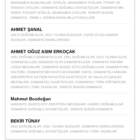
MAHKEMESI BAŞKANLARI
,
İSTIKLÂL MAHKEMESI ÜYELERI
,
İTTIHAT VE
TERAKKI ÜYELERI
,
OSMANIYE DOĞUMLU SIYASETÇILER
,
OSMANIYE’NIN
TARIHI
,
POZANTI İSTIKLÂL MAHKEMESI ÜYELERI
,
TARIHTE BUGÜN
OSMANIYE
,
TBMM 1. DÖNEM ADANA MILLETVEKILLERI
AHMET ŞANAL
1947Z DOĞUMLULAR
,
2021 YILINDA ÖLENLER
,
COVID-19 SALGININDA
ÖLENLER
,
OSMANIYE ANSIKLOPEDISI
AHMET OĞUZ ASIM ERKOÇAK
1951 DOĞUMLU OSMANIYELILER
,
1951 DOĞUMLULAR
,
2013 YILINDA ÖLEN
OSMANIYELILER
,
ADANA’DA ÖLEN OSMANIYELILER
,
OSMANIYE ATATÜRK
LISESI MEZUNLARI
,
OSMANIYE BAHÇE KÖYÜ DOĞUMLULAR
,
OSMANIYE’NIN
KÜLTÜRÜ
,
OSMANIYE’NIN SOSYO-EKONOMIK YAPISI
,
OSMANIYELI ANKARA
ÜNIVERSITESI İLETIŞIM FAKÜLTESI GAZETECILIK VE HALKLA İLIŞKILER
MEZUNLARI
,
OSMANIYELI GAZETECILER
,
OSMANIYELI TÜRK EĞITIMCILER
,
OSMANIYELI TÜRK YAZARLAR
,
TARIHTE BUGÜN OSMANIYE
Mahmut Bozdoğan
HARUNIYE (DÜZIÇI) KÖY ENSTITÜSÜ MEZUNLARI
,
KADIRLI DOĞUMLULAR
,
OSMANIYE DOĞUMLU SIYASETÇILER
,
TARIHTE BUGÜN OSMANIYE
BEKİR TÜNAY
1914 DOĞUMLULAR
,
2001 YILINDA ÖLENLER
,
OSMANIYE ANSIKLOPEDISI
,
OSMANIYE DOĞUMLU SIYASETÇILER
,
OSMANIYELI TÜRK YAZARLAR