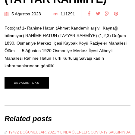
5 Ağustos 2023
111291
Fotoğraf 1- Rahime Hatun (Ahmet Kandemir arşivi. Kaynağı
bilinmiyor) RAHİME HATUN (TAYYAR RAHMİYE) (1,2,3) Doğum:
1890, Osmaniye Merkez İlçesi Kaypak Köyü Raziyeler Mahallesi
Ölüm : 5 Ağustos 1920 Osmaniye Merkez İlçesi Alibeyli
Mahallesi Rahime Hatun Türk Kurtuluş Savaşı kadın
kahramanlarından gönüllü…
DEVAMINI OKU
Related posts
in
1947Z DOĞUMLULAR
,
2021 YILINDA ÖLENLER
,
COVID-19 SALGININDA