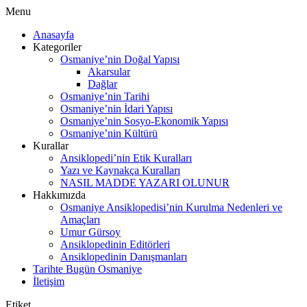
Menu
Anasayfa
Kategoriler
Osmaniye’nin Doğal Yapısı
Akarsular
Dağlar
Osmaniye’nin Tarihi
Osmaniye’nin İdari Yapısı
Osmaniye’nin Sosyo-Ekonomik Yapısı
Osmaniye’nin Kültürü
Kurallar
Ansiklopedi’nin Etik Kuralları
Yazı ve Kaynakça Kuralları
NASIL MADDE YAZARI OLUNUR
Hakkımızda
Osmaniye Ansiklopedisi’nin Kurulma Nedenleri ve
Amaçları
Umur Gürsoy
Ansiklopedinin Editörleri
Ansiklopedinin Danışmanları
Tarihte Bugün Osmaniye
İletişim
Etiket