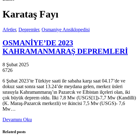
Karataş Fayı
Afetler
,
Depremler
,
Osmaniye Ansiklopedisi
OSMANİYE’DE 2023
KAHRAMANMARAŞ DEPREMLERİ
8 Şubat 2025
6726
6 Şubat 2023’te Türkiye saati ile sabaha karşı saat 04.17’de ve
dokuz saat sonra saat 13.24’de meydana gelen, merkez üsleri
sırasıyla Kahramanmaraş’ın Pazarcık ve Elbistan ilçeleri olan, iki
çok büyük deprem oldu. İlki 7,8 Mw (USGS[1])-7,7 Mw (Kandilli)
(K. Maraş-Pazarcık merkezli) ve ikincisi 7,5 Mw (USGS)- 7,6
Mw…
Devamını Oku
Related posts