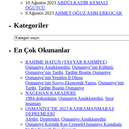
10 Ağustos 2023
ABDÜLKADİR KEMALİ
ÖĞÜTÇÜ
9 Ağustos 2023
AHMET OĞUZ ASIM ERKOÇAK
Kategoriler
Kategoriler
En Çok Okunanlar
RAHİME HATUN (TAYYAR RAHMİYE)
Osmaniye Ansiklopedisi
,
Osmaniye’nin Kültürü
,
Osmaniye’nin Tarihi
,
Tarihte Bugün Osmaniye
Osmaniye’nin Yeniden İl Oluşu
Osmaniye’nin Sosyo-Ekonomik Yapısı
,
Osmaniye’nin
Tarihi
,
Tarihte Bugün Osmaniye
NAGEHAN KARADERE
1984 doğumlular
,
Osmaniye Ansiklopedisi
,
Spor
insanları
OSMANİYE’DE 2023 KAHRAMANMARAŞ
DEPREMLERİ
Afetler
,
Depremler
,
Osmaniye Ansiklopedisi
Osmaniye Kırmıtlı Kuş Cenneti/Osmaniye Kastabala