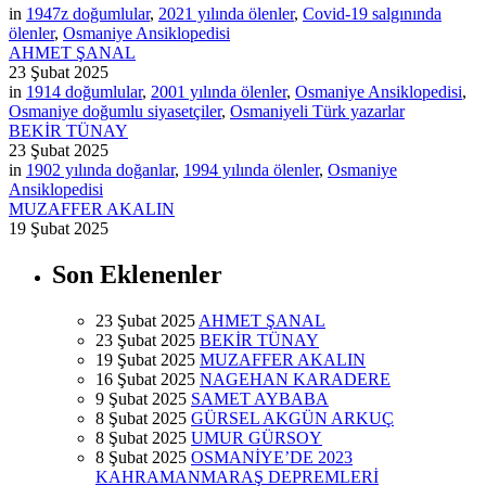
in
1947z doğumlular
,
2021 yılında ölenler
,
Covid-19 salgınında
ölenler
,
Osmaniye Ansiklopedisi
AHMET ŞANAL
23 Şubat 2025
in
1914 doğumlular
,
2001 yılında ölenler
,
Osmaniye Ansiklopedisi
,
Osmaniye doğumlu siyasetçiler
,
Osmaniyeli Türk yazarlar
BEKİR TÜNAY
23 Şubat 2025
in
1902 yılında doğanlar
,
1994 yılında ölenler
,
Osmaniye
Ansiklopedisi
MUZAFFER AKALIN
19 Şubat 2025
Son Eklenenler
23 Şubat 2025
AHMET ŞANAL
23 Şubat 2025
BEKİR TÜNAY
19 Şubat 2025
MUZAFFER AKALIN
16 Şubat 2025
NAGEHAN KARADERE
9 Şubat 2025
SAMET AYBABA
8 Şubat 2025
GÜRSEL AKGÜN ARKUÇ
8 Şubat 2025
UMUR GÜRSOY
8 Şubat 2025
OSMANİYE’DE 2023
KAHRAMANMARAŞ DEPREMLERİ