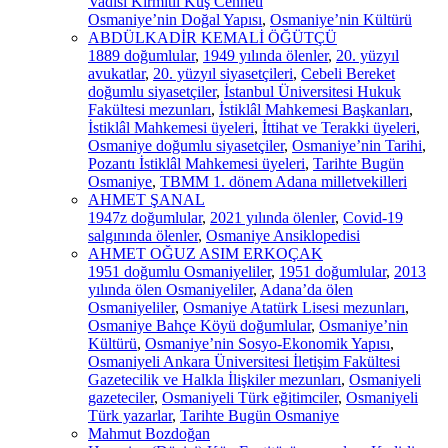
Vadisi Kırmıtlı Kuş Cenneti
Osmaniye’nin Doğal Yapısı
,
Osmaniye’nin Kültürü
ABDÜLKADİR KEMALİ ÖĞÜTÇÜ
1889 doğumlular
,
1949 yılında ölenler
,
20. yüzyıl
avukatlar
,
20. yüzyıl siyasetçileri
,
Cebeli Bereket
doğumlu siyasetçiler
,
İstanbul Üniversitesi Hukuk
Fakültesi mezunları
,
İstiklâl Mahkemesi Başkanları
,
İstiklâl Mahkemesi üyeleri
,
İttihat ve Terakki üyeleri
,
Osmaniye doğumlu siyasetçiler
,
Osmaniye’nin Tarihi
,
Pozantı İstiklâl Mahkemesi üyeleri
,
Tarihte Bugün
Osmaniye
,
TBMM 1. dönem Adana milletvekilleri
AHMET ŞANAL
1947z doğumlular
,
2021 yılında ölenler
,
Covid-19
salgınında ölenler
,
Osmaniye Ansiklopedisi
AHMET OĞUZ ASIM ERKOÇAK
1951 doğumlu Osmaniyeliler
,
1951 doğumlular
,
2013
yılında ölen Osmaniyeliler
,
Adana’da ölen
Osmaniyeliler
,
Osmaniye Atatürk Lisesi mezunları
,
Osmaniye Bahçe Köyü doğumlular
,
Osmaniye’nin
Kültürü
,
Osmaniye’nin Sosyo-Ekonomik Yapısı
,
Osmaniyeli Ankara Üniversitesi İletişim Fakültesi
Gazetecilik ve Halkla İlişkiler mezunları
,
Osmaniyeli
gazeteciler
,
Osmaniyeli Türk eğitimciler
,
Osmaniyeli
Türk yazarlar
,
Tarihte Bugün Osmaniye
Mahmut Bozdoğan