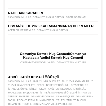
NAGEHAN KARADERE
1984 DOĞUMLULAR
,
OSMANIYE ANSIKLOPEDISI
,
SPOR INSANLARI
OSMANİYE’DE 2023 KAHRAMANMARAŞ DEPREMLERİ
AFETLER
,
DEPREMLER
,
OSMANIYE ANSIKLOPEDISI
Osmaniye Kırmıtlı Kuş Cenneti/Osmaniye
Kastabala Vadisi Kırmıtlı Kuş Cenneti
OSMANIYE’NIN DOĞAL YAPISI
,
OSMANIYE’NIN KÜLTÜRÜ
ABDÜLKADİR KEMALİ ÖĞÜTÇÜ
1889 DOĞUMLULAR
,
1949 YILINDA ÖLENLER
,
20. YÜZYIL AVUKATLAR
,
20.
YÜZYIL SIYASETÇILERI
,
CEBELI BEREKET DOĞUMLU SIYASETÇILER
,
İSTANBUL ÜNIVERSITESI HUKUK FAKÜLTESI MEZUNLARI
,
İSTIKLÂL
MAHKEMESI BAŞKANLARI
,
İSTIKLÂL MAHKEMESI ÜYELERI
,
İTTIHAT VE
TERAKKI ÜYELERI
,
OSMANIYE DOĞUMLU SIYASETÇILER
,
OSMANIYE’NIN
TARIHI
,
POZANTI İSTIKLÂL MAHKEMESI ÜYELERI
,
TARIHTE BUGÜN
OSMANIYE
,
TBMM 1. DÖNEM ADANA MILLETVEKILLERI