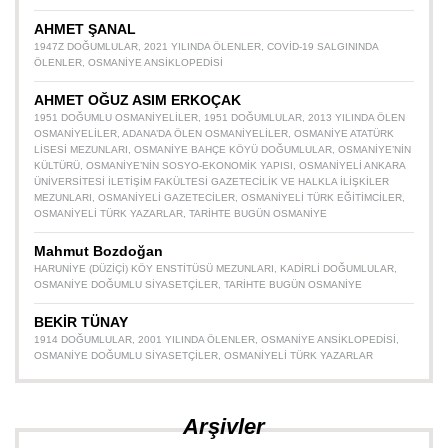
AHMET ŞANAL
1947Z DOĞUMLULAR
,
2021 YILINDA ÖLENLER
,
COVID-19 SALGININDA
ÖLENLER
,
OSMANIYE ANSIKLOPEDISI
AHMET OĞUZ ASIM ERKOÇAK
1951 DOĞUMLU OSMANIYELILER
,
1951 DOĞUMLULAR
,
2013 YILINDA ÖLEN
OSMANIYELILER
,
ADANA’DA ÖLEN OSMANIYELILER
,
OSMANIYE ATATÜRK
LISESI MEZUNLARI
,
OSMANIYE BAHÇE KÖYÜ DOĞUMLULAR
,
OSMANIYE’NIN
KÜLTÜRÜ
,
OSMANIYE’NIN SOSYO-EKONOMIK YAPISI
,
OSMANIYELI ANKARA
ÜNIVERSITESI İLETIŞIM FAKÜLTESI GAZETECILIK VE HALKLA İLIŞKILER
MEZUNLARI
,
OSMANIYELI GAZETECILER
,
OSMANIYELI TÜRK EĞITIMCILER
,
OSMANIYELI TÜRK YAZARLAR
,
TARIHTE BUGÜN OSMANIYE
Mahmut Bozdoğan
HARUNIYE (DÜZIÇI) KÖY ENSTITÜSÜ MEZUNLARI
,
KADIRLI DOĞUMLULAR
,
OSMANIYE DOĞUMLU SIYASETÇILER
,
TARIHTE BUGÜN OSMANIYE
BEKİR TÜNAY
1914 DOĞUMLULAR
,
2001 YILINDA ÖLENLER
,
OSMANIYE ANSIKLOPEDISI
,
OSMANIYE DOĞUMLU SIYASETÇILER
,
OSMANIYELI TÜRK YAZARLAR
Arşivler