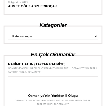
9 Ağustos 2023
AHMET OĞUZ ASIM ERKOÇAK
Kategoriler
Kategoriler
En Çok Okunanlar
RAHİME HATUN (TAYYAR RAHMİYE)
OSMANIYE ANSIKLOPEDISI
,
OSMANIYE’NIN KÜLTÜRÜ
,
OSMANIYE’NIN TARIHI
,
TARIHTE BUGÜN OSMANIYE
Osmaniye’nin Yeniden İl Oluşu
OSMANIYE’NIN SOSYO-EKONOMIK YAPISI
,
OSMANIYE’NIN TARIHI
,
TARIHTE BUGÜN OSMANIYE