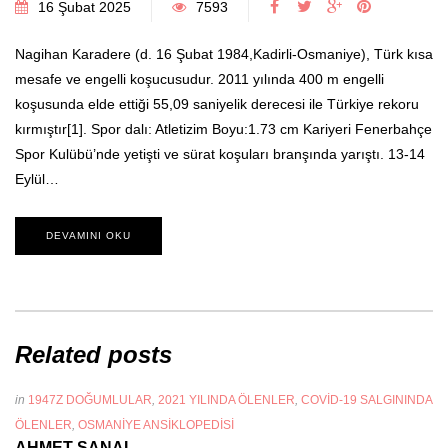
16 Şubat 2025
7593
Nagihan Karadere (d. 16 Şubat 1984,Kadirli-Osmaniye), Türk kısa
mesafe ve engelli koşucusudur. 2011 yılında 400 m engelli
koşusunda elde ettiği 55,09 saniyelik derecesi ile Türkiye rekoru
kırmıştır[1]. Spor dalı: Atletizim Boyu:1.73 cm Kariyeri Fenerbahçe
Spor Kulübü’nde yetişti ve sürat koşuları branşında yarıştı. 13-14
Eylül…
DEVAMINI OKU
Related posts
in
1947Z DOĞUMLULAR
,
2021 YILINDA ÖLENLER
,
COVID-19 SALGININDA
ÖLENLER
,
OSMANIYE ANSIKLOPEDISI
AHMET ŞANAL