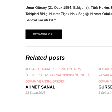
Umur Gürsoy (21 Ocak 1954, Eskişehir), Türk Hekim, h
Tabipleri Birliği Nusret Fişek Halk Sağlığı Hizmet Ödülü s
Santral Karşıtı Bilim…
DEVAMINI OKU
Related posts
in
1947Z DOĞUMLULAR
,
2021 YILINDA
in
1960 
ÖLENLER
,
COVID-19 SALGININDA ÖLENLER
,
YAZARLA
OSMANIYE ANSIKLOPEDISI
OSMANIY
AHMET ŞANAL
GÜRS
23 Şubat 2025
8 Şubat 