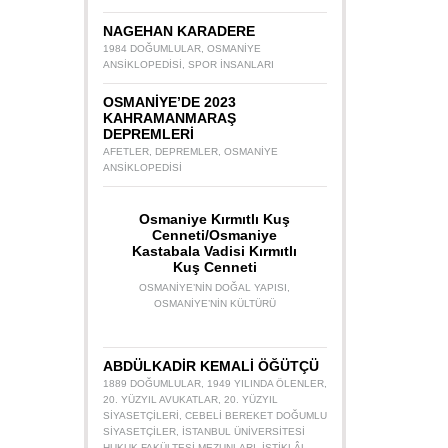
NAGEHAN KARADERE
1984 DOĞUMLULAR
,
OSMANIYE
ANSIKLOPEDISI
,
SPOR INSANLARI
OSMANİYE’DE 2023
KAHRAMANMARAŞ
DEPREMLERİ
AFETLER
,
DEPREMLER
,
OSMANIYE
ANSIKLOPEDISI
Osmaniye Kırmıtlı Kuş
Cenneti/Osmaniye
Kastabala Vadisi Kırmıtlı
Kuş Cenneti
OSMANIYE’NIN DOĞAL YAPISI
,
OSMANIYE’NIN KÜLTÜRÜ
ABDÜLKADİR KEMALİ ÖĞÜTÇÜ
1889 DOĞUMLULAR
,
1949 YILINDA ÖLENLER
,
20. YÜZYIL AVUKATLAR
,
20. YÜZYIL
SIYASETÇILERI
,
CEBELI BEREKET DOĞUMLU
SIYASETÇILER
,
İSTANBUL ÜNIVERSITESI
HUKUK FAKÜLTESI MEZUNLARI
,
İSTIKLÂL