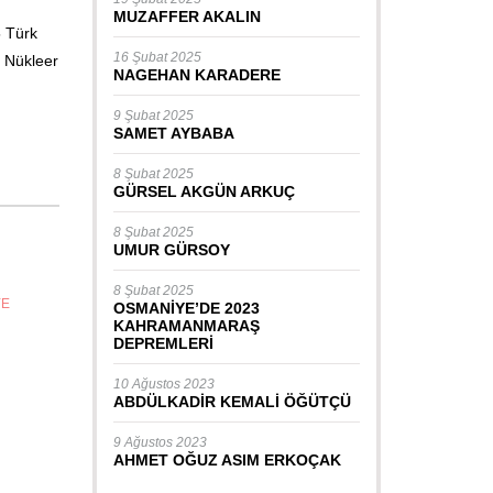
MUZAFFER AKALIN
5 Türk
16 Şubat 2025
n Nükleer
NAGEHAN KARADERE
9 Şubat 2025
SAMET AYBABA
8 Şubat 2025
GÜRSEL AKGÜN ARKUÇ
8 Şubat 2025
UMUR GÜRSOY
8 Şubat 2025
YE
OSMANİYE’DE 2023
KAHRAMANMARAŞ
DEPREMLERİ
10 Ağustos 2023
ABDÜLKADİR KEMALİ ÖĞÜTÇÜ
9 Ağustos 2023
AHMET OĞUZ ASIM ERKOÇAK