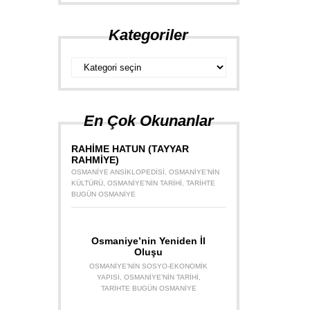
Kategoriler
Kategoriler
En Çok Okunanlar
RAHİME HATUN (TAYYAR
RAHMİYE)
OSMANIYE ANSIKLOPEDISI
,
OSMANIYE’NIN
KÜLTÜRÜ
,
OSMANIYE’NIN TARIHI
,
TARIHTE
BUGÜN OSMANIYE
Osmaniye’nin Yeniden İl
Oluşu
OSMANIYE’NIN SOSYO-EKONOMIK
YAPISI
,
OSMANIYE’NIN TARIHI
,
TARIHTE BUGÜN OSMANIYE