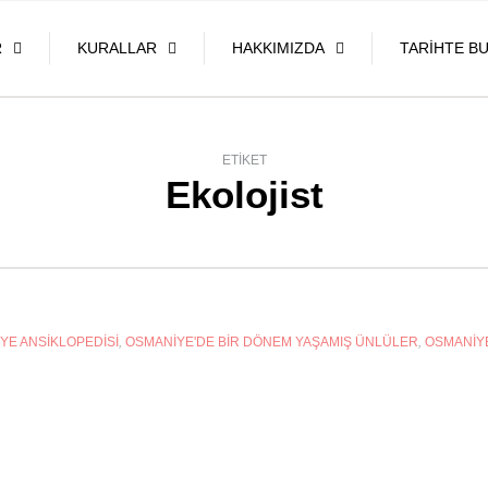
R
KURALLAR
HAKKIMIZDA
TARIHTE B
ETIKET
Ekolojist
YE ANSIKLOPEDISI
,
OSMANIYE'DE BIR DÖNEM YAŞAMIŞ ÜNLÜLER
,
OSMANIYE