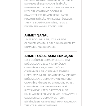
MAHKEMESI BAŞKANLARI
,
İSTIKLÂL
MAHKEMESI ÜYELERI
,
İTTIHAT VE TERAKKI
ÜYELERI
,
OSMANIYE DOĞUMLU
SIYASETÇILER
,
OSMANIYE’NIN TARIHI
,
POZANTI İSTIKLÂL MAHKEMESI ÜYELERI
,
TARIHTE BUGÜN OSMANIYE
,
TBMM 1.
DÖNEM ADANA MILLETVEKILLERI
AHMET ŞANAL
1947Z DOĞUMLULAR
,
2021 YILINDA
ÖLENLER
,
COVID-19 SALGININDA ÖLENLER
,
OSMANIYE ANSIKLOPEDISI
AHMET OĞUZ ASIM ERKOÇAK
1951 DOĞUMLU OSMANIYELILER
,
1951
DOĞUMLULAR
,
2013 YILINDA ÖLEN
OSMANIYELILER
,
ADANA’DA ÖLEN
OSMANIYELILER
,
OSMANIYE ATATÜRK
LISESI MEZUNLARI
,
OSMANIYE BAHÇE KÖYÜ
DOĞUMLULAR
,
OSMANIYE’NIN KÜLTÜRÜ
,
OSMANIYE’NIN SOSYO-EKONOMIK YAPISI
,
OSMANIYELI ANKARA ÜNIVERSITESI
İLETIŞIM FAKÜLTESI GAZETECILIK VE
HALKLA İLIŞKILER MEZUNLARI
,
OSMANIYELI
GAZETECILER
,
OSMANIYELI TÜRK
EĞITIMCILER
,
OSMANIYELI TÜRK YAZARLAR
,
TARIHTE BUGÜN OSMANIYE