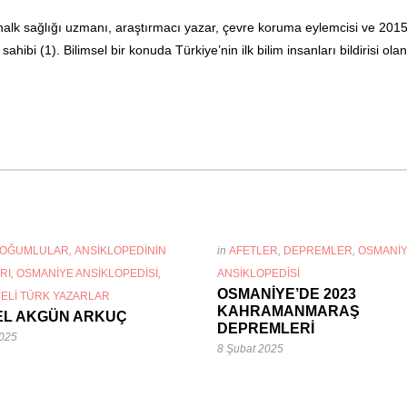
alk sağlığı uzmanı, araştırmacı yazar, çevre koruma eylemcisi ve 201
ahibi (1). Bilimsel bir konuda Türkiye’nin ilk bilim insanları bildirisi ola
DOĞUMLULAR
,
ANSIKLOPEDININ
in
AFETLER
,
DEPREMLER
,
OSMANI
RI
,
OSMANIYE ANSIKLOPEDISI
,
ANSIKLOPEDISI
OSMANİYE’DE 2023
ELI TÜRK YAZARLAR
KAHRAMANMARAŞ
EL AKGÜN ARKUÇ
DEPREMLERİ
2025
8 Şubat 2025