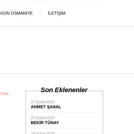
UGÜN OSMANIYE
İLETIŞIM
Son Eklenenler
'NIN
23 Şubat 2025
AHMET ŞANAL
23 Şubat 2025
BEKİR TÜNAY
19 Şubat 2025