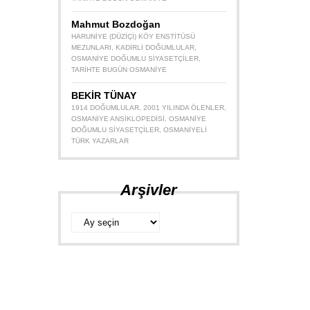
Mahmut Bozdoğan
HARUNIYE (DÜZIÇI) KÖY ENSTITÜSÜ
MEZUNLARI
,
KADIRLI DOĞUMLULAR
,
OSMANIYE DOĞUMLU SIYASETÇILER
,
TARIHTE BUGÜN OSMANIYE
BEKİR TÜNAY
1914 DOĞUMLULAR
,
2001 YILINDA ÖLENLER
,
OSMANIYE ANSIKLOPEDISI
,
OSMANIYE
DOĞUMLU SIYASETÇILER
,
OSMANIYELI
TÜRK YAZARLAR
Arşivler
Arşivler