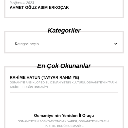
9 Ağustos 2023
AHMET OĞUZ ASIM ERKOÇAK
Kategoriler
Kategoriler
En Çok Okunanlar
RAHİME HATUN (TAYYAR RAHMİYE)
OSMANIYE ANSIKLOPEDISI
,
OSMANIYE’NIN KÜLTÜRÜ
,
OSMANIYE’NIN TARIHI
,
TARIHTE BUGÜN OSMANIYE
Osmaniye’nin Yeniden İl Oluşu
OSMANIYE’NIN SOSYO-EKONOMIK YAPISI
,
OSMANIYE’NIN TARIHI
,
TARIHTE BUGÜN OSMANIYE