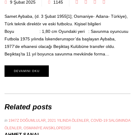
9 Şubat 2025
1145
Samet Aybaba, (d. 3 Şubat 1955[1]; Osmaniye- Adana- Türkiye),
Türk teknik direktör ve eski futbolcu. Kişisel bilgileri
Boyu : 1,80 cm Oyundaki yeri : Savunma oyuncusu
Futbola 1975 yılında İskenderunspor’da başlayan Aybaba,
1977’de efsanesi olacağı Beşiktaş Kulübüne transfer oldu.
Beşiktaş’ta 11 yıl boyunca savunma mevkiinde forma…
DEVAMINI OKU
Related posts
in
1947Z DOĞUMLULAR
,
2021 YILINDA ÖLENLER
,
COVID-19 SALGININDA
ÖLENLER
,
OSMANIYE ANSIKLOPEDISI
AHMET ŞANAL