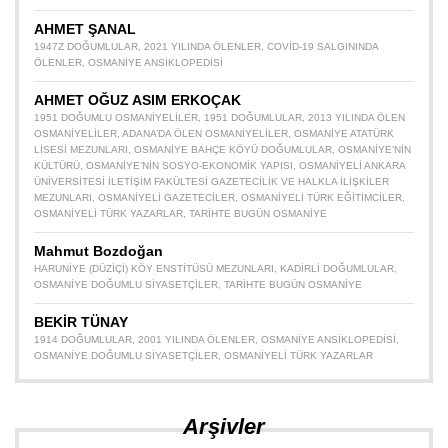
AHMET ŞANAL
1947Z DOĞUMLULAR
,
2021 YILINDA ÖLENLER
,
COVID-19 SALGININDA
ÖLENLER
,
OSMANIYE ANSIKLOPEDISI
AHMET OĞUZ ASIM ERKOÇAK
1951 DOĞUMLU OSMANIYELILER
,
1951 DOĞUMLULAR
,
2013 YILINDA ÖLEN
OSMANIYELILER
,
ADANA’DA ÖLEN OSMANIYELILER
,
OSMANIYE ATATÜRK
LISESI MEZUNLARI
,
OSMANIYE BAHÇE KÖYÜ DOĞUMLULAR
,
OSMANIYE’NIN
KÜLTÜRÜ
,
OSMANIYE’NIN SOSYO-EKONOMIK YAPISI
,
OSMANIYELI ANKARA
ÜNIVERSITESI İLETIŞIM FAKÜLTESI GAZETECILIK VE HALKLA İLIŞKILER
MEZUNLARI
,
OSMANIYELI GAZETECILER
,
OSMANIYELI TÜRK EĞITIMCILER
,
OSMANIYELI TÜRK YAZARLAR
,
TARIHTE BUGÜN OSMANIYE
Mahmut Bozdoğan
HARUNIYE (DÜZIÇI) KÖY ENSTITÜSÜ MEZUNLARI
,
KADIRLI DOĞUMLULAR
,
OSMANIYE DOĞUMLU SIYASETÇILER
,
TARIHTE BUGÜN OSMANIYE
BEKİR TÜNAY
1914 DOĞUMLULAR
,
2001 YILINDA ÖLENLER
,
OSMANIYE ANSIKLOPEDISI
,
OSMANIYE DOĞUMLU SIYASETÇILER
,
OSMANIYELI TÜRK YAZARLAR
Arşivler