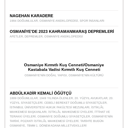
NAGEHAN KARADERE
1984 DOĞUMLULAR
,
OSMANIYE ANSIKLOPEDISI
,
SPOR INSANLARI
OSMANİYE’DE 2023 KAHRAMANMARAŞ DEPREMLERİ
AFETLER
,
DEPREMLER
,
OSMANIYE ANSIKLOPEDISI
Osmaniye Kırmıtlı Kuş Cenneti/Osmaniye
Kastabala Vadisi Kırmıtlı Kuş Cenneti
OSMANIYE’NIN DOĞAL YAPISI
,
OSMANIYE’NIN KÜLTÜRÜ
ABDÜLKADİR KEMALİ ÖĞÜTÇÜ
1889 DOĞUMLULAR
,
1949 YILINDA ÖLENLER
,
20. YÜZYIL AVUKATLAR
,
20.
YÜZYIL SIYASETÇILERI
,
CEBELI BEREKET DOĞUMLU SIYASETÇILER
,
İSTANBUL ÜNIVERSITESI HUKUK FAKÜLTESI MEZUNLARI
,
İSTIKLÂL
MAHKEMESI BAŞKANLARI
,
İSTIKLÂL MAHKEMESI ÜYELERI
,
İTTIHAT VE
TERAKKI ÜYELERI
,
OSMANIYE DOĞUMLU SIYASETÇILER
,
OSMANIYE’NIN
TARIHI
,
POZANTI İSTIKLÂL MAHKEMESI ÜYELERI
,
TARIHTE BUGÜN
OSMANIYE
,
TBMM 1. DÖNEM ADANA MILLETVEKILLERI