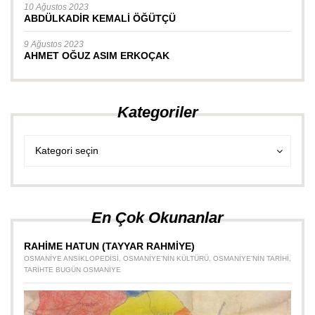
10 Ağustos 2023
ABDÜLKADİR KEMALİ ÖĞÜTÇÜ
9 Ağustos 2023
AHMET OĞUZ ASIM ERKOÇAK
Kategoriler
Kategoriler
Kategoriler
Kategori seçin
En Çok Okunanlar
RAHİME HATUN (TAYYAR RAHMİYE)
OSMANIYE ANSIKLOPEDISI
,
OSMANIYE’NIN KÜLTÜRÜ
,
OSMANIYE’NIN TARIHI
,
TARIHTE BUGÜN OSMANIYE