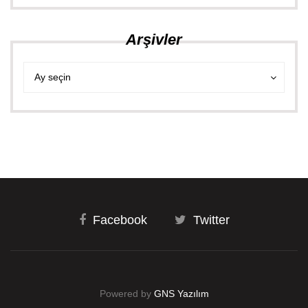
Arşivler
Arşivler
Arşivler
Ay seçin
Facebook
Twitter
Powered by
GNS Yazılım