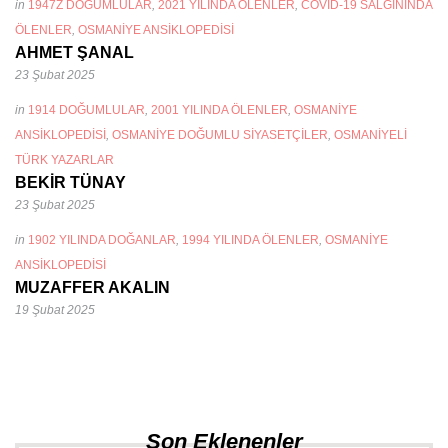
in
1947Z DOĞUMLULAR
,
2021 YILINDA ÖLENLER
,
COVID-19 SALGININDA
ÖLENLER
,
OSMANIYE ANSIKLOPEDISI
AHMET ŞANAL
23 Şubat 2025
in
1914 DOĞUMLULAR
,
2001 YILINDA ÖLENLER
,
OSMANIYE
ANSIKLOPEDISI
,
OSMANIYE DOĞUMLU SIYASETÇILER
,
OSMANIYELI
TÜRK YAZARLAR
BEKİR TÜNAY
23 Şubat 2025
in
1902 YILINDA DOĞANLAR
,
1994 YILINDA ÖLENLER
,
OSMANIYE
ANSIKLOPEDISI
MUZAFFER AKALIN
19 Şubat 2025
Son Eklenenler