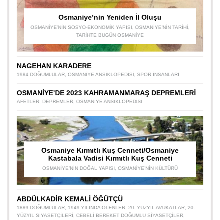
Osmaniye’nin Yeniden İl Oluşu
OSMANIYE’NIN SOSYO-EKONOMIK YAPISI
,
OSMANIYE’NIN TARIHI
,
TARIHTE BUGÜN OSMANIYE
NAGEHAN KARADERE
1984 DOĞUMLULAR
,
OSMANIYE ANSIKLOPEDISI
,
SPOR INSANLARI
OSMANİYE’DE 2023 KAHRAMANMARAŞ DEPREMLERİ
AFETLER
,
DEPREMLER
,
OSMANIYE ANSIKLOPEDISI
Osmaniye Kırmıtlı Kuş Cenneti/Osmaniye
Kastabala Vadisi Kırmıtlı Kuş Cenneti
OSMANIYE’NIN DOĞAL YAPISI
,
OSMANIYE’NIN KÜLTÜRÜ
ABDÜLKADİR KEMALİ ÖĞÜTÇÜ
1889 DOĞUMLULAR
,
1949 YILINDA ÖLENLER
,
20. YÜZYIL AVUKATLAR
,
20.
YÜZYIL SIYASETÇILERI
,
CEBELI BEREKET DOĞUMLU SIYASETÇILER
,