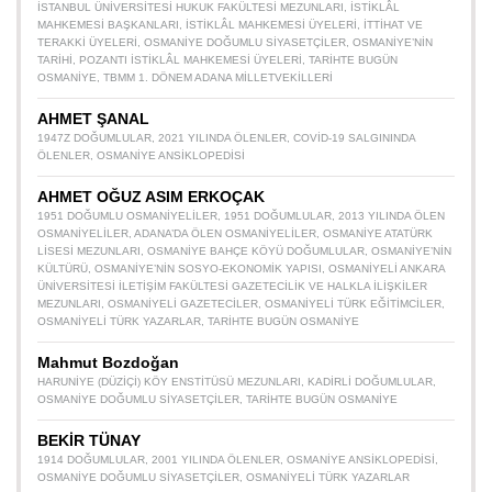
İSTANBUL ÜNIVERSITESI HUKUK FAKÜLTESI MEZUNLARI
,
İSTIKLÂL
MAHKEMESI BAŞKANLARI
,
İSTIKLÂL MAHKEMESI ÜYELERI
,
İTTIHAT VE
TERAKKI ÜYELERI
,
OSMANIYE DOĞUMLU SIYASETÇILER
,
OSMANIYE’NIN
TARIHI
,
POZANTI İSTIKLÂL MAHKEMESI ÜYELERI
,
TARIHTE BUGÜN
OSMANIYE
,
TBMM 1. DÖNEM ADANA MILLETVEKILLERI
AHMET ŞANAL
1947Z DOĞUMLULAR
,
2021 YILINDA ÖLENLER
,
COVID-19 SALGININDA
ÖLENLER
,
OSMANIYE ANSIKLOPEDISI
AHMET OĞUZ ASIM ERKOÇAK
1951 DOĞUMLU OSMANIYELILER
,
1951 DOĞUMLULAR
,
2013 YILINDA ÖLEN
OSMANIYELILER
,
ADANA’DA ÖLEN OSMANIYELILER
,
OSMANIYE ATATÜRK
LISESI MEZUNLARI
,
OSMANIYE BAHÇE KÖYÜ DOĞUMLULAR
,
OSMANIYE’NIN
KÜLTÜRÜ
,
OSMANIYE’NIN SOSYO-EKONOMIK YAPISI
,
OSMANIYELI ANKARA
ÜNIVERSITESI İLETIŞIM FAKÜLTESI GAZETECILIK VE HALKLA İLIŞKILER
MEZUNLARI
,
OSMANIYELI GAZETECILER
,
OSMANIYELI TÜRK EĞITIMCILER
,
OSMANIYELI TÜRK YAZARLAR
,
TARIHTE BUGÜN OSMANIYE
Mahmut Bozdoğan
HARUNIYE (DÜZIÇI) KÖY ENSTITÜSÜ MEZUNLARI
,
KADIRLI DOĞUMLULAR
,
OSMANIYE DOĞUMLU SIYASETÇILER
,
TARIHTE BUGÜN OSMANIYE
BEKİR TÜNAY
1914 DOĞUMLULAR
,
2001 YILINDA ÖLENLER
,
OSMANIYE ANSIKLOPEDISI
,
OSMANIYE DOĞUMLU SIYASETÇILER
,
OSMANIYELI TÜRK YAZARLAR