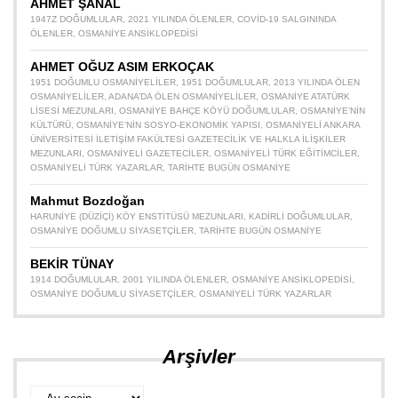
AHMET ŞANAL
1947Z DOĞUMLULAR
,
2021 YILINDA ÖLENLER
,
COVID-19 SALGININDA
ÖLENLER
,
OSMANIYE ANSIKLOPEDISI
AHMET OĞUZ ASIM ERKOÇAK
1951 DOĞUMLU OSMANIYELILER
,
1951 DOĞUMLULAR
,
2013 YILINDA ÖLEN
OSMANIYELILER
,
ADANA’DA ÖLEN OSMANIYELILER
,
OSMANIYE ATATÜRK
LISESI MEZUNLARI
,
OSMANIYE BAHÇE KÖYÜ DOĞUMLULAR
,
OSMANIYE’NIN
KÜLTÜRÜ
,
OSMANIYE’NIN SOSYO-EKONOMIK YAPISI
,
OSMANIYELI ANKARA
ÜNIVERSITESI İLETIŞIM FAKÜLTESI GAZETECILIK VE HALKLA İLIŞKILER
MEZUNLARI
,
OSMANIYELI GAZETECILER
,
OSMANIYELI TÜRK EĞITIMCILER
,
OSMANIYELI TÜRK YAZARLAR
,
TARIHTE BUGÜN OSMANIYE
Mahmut Bozdoğan
HARUNIYE (DÜZIÇI) KÖY ENSTITÜSÜ MEZUNLARI
,
KADIRLI DOĞUMLULAR
,
OSMANIYE DOĞUMLU SIYASETÇILER
,
TARIHTE BUGÜN OSMANIYE
BEKİR TÜNAY
1914 DOĞUMLULAR
,
2001 YILINDA ÖLENLER
,
OSMANIYE ANSIKLOPEDISI
,
OSMANIYE DOĞUMLU SIYASETÇILER
,
OSMANIYELI TÜRK YAZARLAR
Arşivler
Arşivler