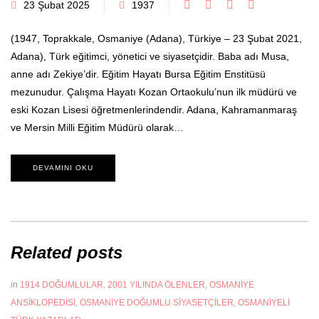
23 Şubat 2025
1937
(1947, Toprakkale, Osmaniye (Adana), Türkiye – 23 Şubat 2021,
Adana), Türk eğitimci, yönetici ve siyasetçidir. Baba adı Musa,
anne adı Zekiye’dir. Eğitim Hayatı Bursa Eğitim Enstitüsü
mezunudur. Çalışma Hayatı Kozan Ortaokulu’nun ilk müdürü ve
eski Kozan Lisesi öğretmenlerindendir. Adana, Kahramanmaraş
ve Mersin Milli Eğitim Müdürü olarak…
DEVAMINI OKU
Related posts
in
1914 DOĞUMLULAR
,
2001 YILINDA ÖLENLER
,
OSMANIYE
ANSIKLOPEDISI
,
OSMANIYE DOĞUMLU SIYASETÇILER
,
OSMANIYELI