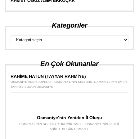
AHMET OĞUZ ASIM ERKOÇAK
Kategoriler
Kategoriler
En Çok Okunanlar
RAHİME HATUN (TAYYAR RAHMİYE)
OSMANIYE ANSIKLOPEDISI
,
OSMANIYE’NIN KÜLTÜRÜ
,
OSMANIYE’NIN TARIHI
,
TARIHTE BUGÜN OSMANIYE
Osmaniye’nin Yeniden İl Oluşu
OSMANIYE’NIN SOSYO-EKONOMIK YAPISI
,
OSMANIYE’NIN TARIHI
,
TARIHTE BUGÜN OSMANIYE