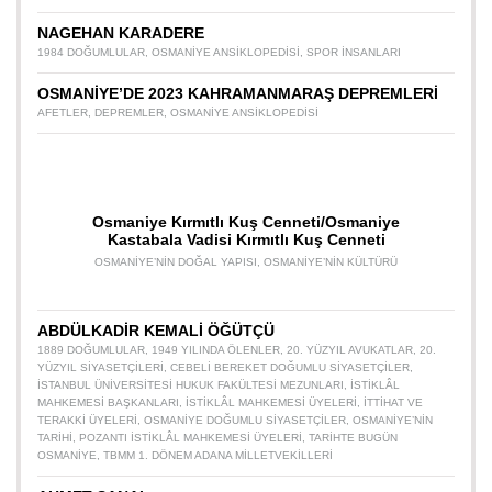
NAGEHAN KARADERE
1984 DOĞUMLULAR
,
OSMANIYE ANSIKLOPEDISI
,
SPOR INSANLARI
OSMANİYE’DE 2023 KAHRAMANMARAŞ DEPREMLERİ
AFETLER
,
DEPREMLER
,
OSMANIYE ANSIKLOPEDISI
Osmaniye Kırmıtlı Kuş Cenneti/Osmaniye
Kastabala Vadisi Kırmıtlı Kuş Cenneti
OSMANIYE’NIN DOĞAL YAPISI
,
OSMANIYE’NIN KÜLTÜRÜ
ABDÜLKADİR KEMALİ ÖĞÜTÇÜ
1889 DOĞUMLULAR
,
1949 YILINDA ÖLENLER
,
20. YÜZYIL AVUKATLAR
,
20.
YÜZYIL SIYASETÇILERI
,
CEBELI BEREKET DOĞUMLU SIYASETÇILER
,
İSTANBUL ÜNIVERSITESI HUKUK FAKÜLTESI MEZUNLARI
,
İSTIKLÂL
MAHKEMESI BAŞKANLARI
,
İSTIKLÂL MAHKEMESI ÜYELERI
,
İTTIHAT VE
TERAKKI ÜYELERI
,
OSMANIYE DOĞUMLU SIYASETÇILER
,
OSMANIYE’NIN
TARIHI
,
POZANTI İSTIKLÂL MAHKEMESI ÜYELERI
,
TARIHTE BUGÜN
OSMANIYE
,
TBMM 1. DÖNEM ADANA MILLETVEKILLERI