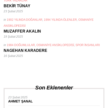
TÜRK YAZARLAR
BEKİR TÜNAY
23 Şubat 2025
in
1902 YILINDA DOĞANLAR
,
1994 YILINDA ÖLENLER
,
OSMANIYE
ANSIKLOPEDISI
MUZAFFER AKALIN
19 Şubat 2025
in
1984 DOĞUMLULAR
,
OSMANIYE ANSIKLOPEDISI
,
SPOR INSANLARI
NAGEHAN KARADERE
16 Şubat 2025
Son Eklenenler
23 Şubat 2025
AHMET ŞANAL