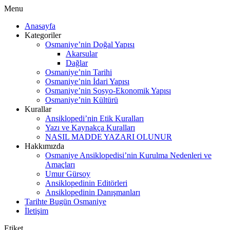
Menu
Anasayfa
Kategoriler
Osmaniye’nin Doğal Yapısı
Akarsular
Dağlar
Osmaniye’nin Tarihi
Osmaniye’nin İdari Yapısı
Osmaniye’nin Sosyo-Ekonomik Yapısı
Osmaniye’nin Kültürü
Kurallar
Ansiklopedi’nin Etik Kuralları
Yazı ve Kaynakça Kuralları
NASIL MADDE YAZARI OLUNUR
Hakkımızda
Osmaniye Ansiklopedisi’nin Kurulma Nedenleri ve
Amaçları
Umur Gürsoy
Ansiklopedinin Editörleri
Ansiklopedinin Danışmanları
Tarihte Bugün Osmaniye
İletişim
Etiket