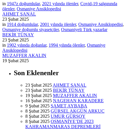
in
1947z doğumlular
,
2021 yılında ölenler
,
Covid-19 salgınında
ölenler
,
Osmaniye Ansiklopedisi
AHMET ŞANAL
23 Şubat 2025
in
1914 doğumlular
,
2001 yılında ölenler
,
Osmaniye Ansiklopedisi
,
Osmaniye doğumlu siyasetçiler
,
Osmaniyeli Türk yazarlar
BEKİR TÜNAY
23 Şubat 2025
in
1902 yılında doğanlar
,
1994 yılında ölenler
,
Osmaniye
Ansiklopedisi
MUZAFFER AKALIN
19 Şubat 2025
Son Eklenenler
23 Şubat 2025
AHMET ŞANAL
23 Şubat 2025
BEKİR TÜNAY
19 Şubat 2025
MUZAFFER AKALIN
16 Şubat 2025
NAGEHAN KARADERE
9 Şubat 2025
SAMET AYBABA
8 Şubat 2025
GÜRSEL AKGÜN ARKUÇ
8 Şubat 2025
UMUR GÜRSOY
8 Şubat 2025
OSMANİYE’DE 2023
KAHRAMANMARAŞ DEPREMLERİ