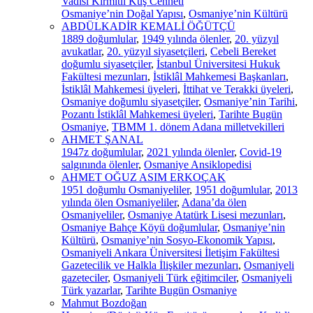
Vadisi Kırmıtlı Kuş Cenneti
Osmaniye’nin Doğal Yapısı
,
Osmaniye’nin Kültürü
ABDÜLKADİR KEMALİ ÖĞÜTÇÜ
1889 doğumlular
,
1949 yılında ölenler
,
20. yüzyıl
avukatlar
,
20. yüzyıl siyasetçileri
,
Cebeli Bereket
doğumlu siyasetçiler
,
İstanbul Üniversitesi Hukuk
Fakültesi mezunları
,
İstiklâl Mahkemesi Başkanları
,
İstiklâl Mahkemesi üyeleri
,
İttihat ve Terakki üyeleri
,
Osmaniye doğumlu siyasetçiler
,
Osmaniye’nin Tarihi
,
Pozantı İstiklâl Mahkemesi üyeleri
,
Tarihte Bugün
Osmaniye
,
TBMM 1. dönem Adana milletvekilleri
AHMET ŞANAL
1947z doğumlular
,
2021 yılında ölenler
,
Covid-19
salgınında ölenler
,
Osmaniye Ansiklopedisi
AHMET OĞUZ ASIM ERKOÇAK
1951 doğumlu Osmaniyeliler
,
1951 doğumlular
,
2013
yılında ölen Osmaniyeliler
,
Adana’da ölen
Osmaniyeliler
,
Osmaniye Atatürk Lisesi mezunları
,
Osmaniye Bahçe Köyü doğumlular
,
Osmaniye’nin
Kültürü
,
Osmaniye’nin Sosyo-Ekonomik Yapısı
,
Osmaniyeli Ankara Üniversitesi İletişim Fakültesi
Gazetecilik ve Halkla İlişkiler mezunları
,
Osmaniyeli
gazeteciler
,
Osmaniyeli Türk eğitimciler
,
Osmaniyeli
Türk yazarlar
,
Tarihte Bugün Osmaniye
Mahmut Bozdoğan