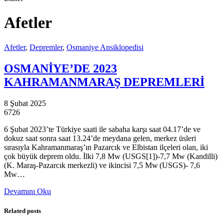
Afetler
Afetler
,
Depremler
,
Osmaniye Ansiklopedisi
OSMANİYE’DE 2023
KAHRAMANMARAŞ DEPREMLERİ
8 Şubat 2025
6726
6 Şubat 2023’te Türkiye saati ile sabaha karşı saat 04.17’de ve
dokuz saat sonra saat 13.24’de meydana gelen, merkez üsleri
sırasıyla Kahramanmaraş’ın Pazarcık ve Elbistan ilçeleri olan, iki
çok büyük deprem oldu. İlki 7,8 Mw (USGS[1])-7,7 Mw (Kandilli)
(K. Maraş-Pazarcık merkezli) ve ikincisi 7,5 Mw (USGS)- 7,6
Mw…
Devamını Oku
Related posts