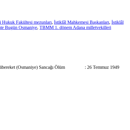
si Hukuk Fakültesi mezunları
,
İstiklâl Mahkemesi Başkanları
,
İstiklâl
hte Bugün Osmaniye
,
TBMM 1. dönem Adana milletvekilleri
 Cebelibereket (Osmaniye) Sancağı Ölüm : 26 Temmuz 1949