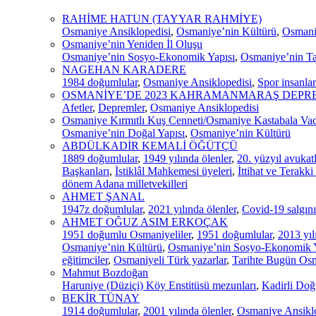
RAHİME HATUN (TAYYAR RAHMİYE)
Osmaniye Ansiklopedisi
,
Osmaniye’nin Kültürü
,
Osmaniy
Osmaniye’nin Yeniden İl Oluşu
Osmaniye’nin Sosyo-Ekonomik Yapısı
,
Osmaniye’nin Ta
NAGEHAN KARADERE
1984 doğumlular
,
Osmaniye Ansiklopedisi
,
Spor insanlar
OSMANİYE’DE 2023 KAHRAMANMARAŞ DEPR
Afetler
,
Depremler
,
Osmaniye Ansiklopedisi
Osmaniye Kırmıtlı Kuş Cenneti/Osmaniye Kastabala Vadi
Osmaniye’nin Doğal Yapısı
,
Osmaniye’nin Kültürü
ABDÜLKADİR KEMALİ ÖĞÜTÇÜ
1889 doğumlular
,
1949 yılında ölenler
,
20. yüzyıl avukatl
Başkanları
,
İstiklâl Mahkemesi üyeleri
,
İttihat ve Terakki
dönem Adana milletvekilleri
AHMET ŞANAL
1947z doğumlular
,
2021 yılında ölenler
,
Covid-19 salgını
AHMET OĞUZ ASIM ERKOÇAK
1951 doğumlu Osmaniyeliler
,
1951 doğumlular
,
2013 yıl
Osmaniye’nin Kültürü
,
Osmaniye’nin Sosyo-Ekonomik Y
eğitimciler
,
Osmaniyeli Türk yazarlar
,
Tarihte Bugün Os
Mahmut Bozdoğan
Haruniye (Düziçi) Köy Enstitüsü mezunları
,
Kadirli Doğ
BEKİR TÜNAY
1914 doğumlular
,
2001 yılında ölenler
,
Osmaniye Ansiklo