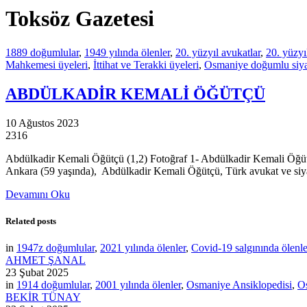
Toksöz Gazetesi
1889 doğumlular
,
1949 yılında ölenler
,
20. yüzyıl avukatlar
,
20. yüzyıl
Mahkemesi üyeleri
,
İttihat ve Terakki üyeleri
,
Osmaniye doğumlu siyas
ABDÜLKADİR KEMALİ ÖĞÜTÇÜ
10 Ağustos 2023
2316
Abdülkadir Kemali Öğütçü (1,2) Fotoğraf 1- Abdülkadir Kema
Ankara (59 yaşında), Abdülkadir Kemali Öğütçü, Türk avukat ve siy
Devamını Oku
Related posts
in
1947z doğumlular
,
2021 yılında ölenler
,
Covid-19 salgınında ölenle
AHMET ŞANAL
23 Şubat 2025
in
1914 doğumlular
,
2001 yılında ölenler
,
Osmaniye Ansiklopedisi
,
Os
BEKİR TÜNAY