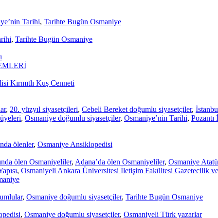
e’nin Tarihi
,
Tarihte Bugün Osmaniye
rihi
,
Tarihte Bugün Osmaniye
ı
EMLERİ
si Kırmıtlı Kuş Cenneti
ar
,
20. yüzyıl siyasetçileri
,
Cebeli Bereket doğumlu siyasetçiler
,
İstanbu
 üyeleri
,
Osmaniye doğumlu siyasetçiler
,
Osmaniye’nin Tarihi
,
Pozantı 
nda ölenler
,
Osmaniye Ansiklopedisi
ında ölen Osmaniyeliler
,
Adana’da ölen Osmaniyeliler
,
Osmaniye Atatür
apısı
,
Osmaniyeli Ankara Üniversitesi İletişim Fakültesi Gazetecilik ve
maniye
umlular
,
Osmaniye doğumlu siyasetçiler
,
Tarihte Bugün Osmaniye
pedisi
,
Osmaniye doğumlu siyasetçiler
,
Osmaniyeli Türk yazarlar