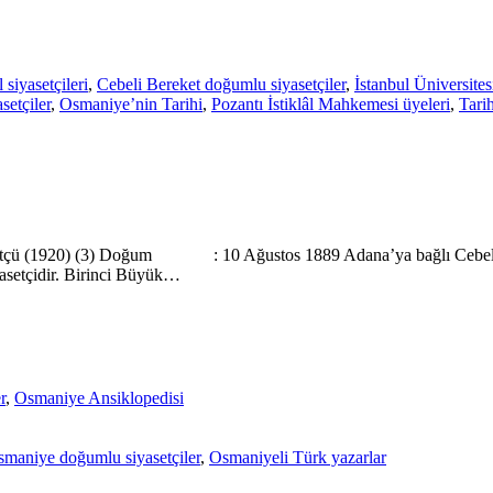
 siyasetçileri
,
Cebeli Bereket doğumlu siyasetçiler
,
İstanbul Üniversite
etçiler
,
Osmaniye’nin Tarihi
,
Pozantı İstiklâl Mahkemesi üyeleri
,
Tari
li Öğütçü (1920) (3) Doğum : 10 Ağustos 1889 Adana’ya bağlı
asetçidir. Birinci Büyük…
r
,
Osmaniye Ansiklopedisi
maniye doğumlu siyasetçiler
,
Osmaniyeli Türk yazarlar