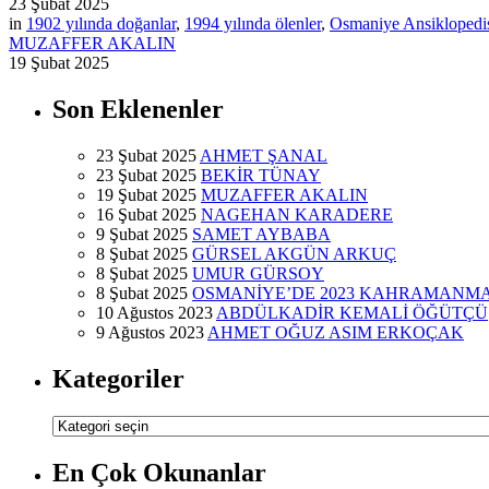
23 Şubat 2025
in
1902 yılında doğanlar
,
1994 yılında ölenler
,
Osmaniye Ansiklopedi
MUZAFFER AKALIN
19 Şubat 2025
Son Eklenenler
23 Şubat 2025
AHMET ŞANAL
23 Şubat 2025
BEKİR TÜNAY
19 Şubat 2025
MUZAFFER AKALIN
16 Şubat 2025
NAGEHAN KARADERE
9 Şubat 2025
SAMET AYBABA
8 Şubat 2025
GÜRSEL AKGÜN ARKUÇ
8 Şubat 2025
UMUR GÜRSOY
8 Şubat 2025
OSMANİYE’DE 2023 KAHRAMANM
10 Ağustos 2023
ABDÜLKADİR KEMALİ ÖĞÜTÇÜ
9 Ağustos 2023
AHMET OĞUZ ASIM ERKOÇAK
Kategoriler
Kategoriler
En Çok Okunanlar