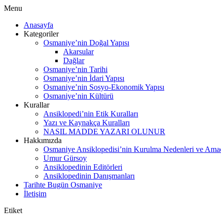
Menu
Anasayfa
Kategoriler
Osmaniye’nin Doğal Yapısı
Akarsular
Dağlar
Osmaniye’nin Tarihi
Osmaniye’nin İdari Yapısı
Osmaniye’nin Sosyo-Ekonomik Yapısı
Osmaniye’nin Kültürü
Kurallar
Ansiklopedi’nin Etik Kuralları
Yazı ve Kaynakça Kuralları
NASIL MADDE YAZARI OLUNUR
Hakkımızda
Osmaniye Ansiklopedisi’nin Kurulma Nedenleri ve Amaç
Umur Gürsoy
Ansiklopedinin Editörleri
Ansiklopedinin Danışmanları
Tarihte Bugün Osmaniye
İletişim
Etiket