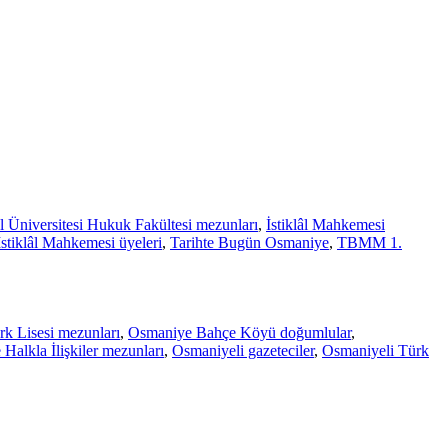
l Üniversitesi Hukuk Fakültesi mezunları
,
İstiklâl Mahkemesi
İstiklâl Mahkemesi üyeleri
,
Tarihte Bugün Osmaniye
,
TBMM 1.
k Lisesi mezunları
,
Osmaniye Bahçe Köyü doğumlular
,
 Halkla İlişkiler mezunları
,
Osmaniyeli gazeteciler
,
Osmaniyeli Türk