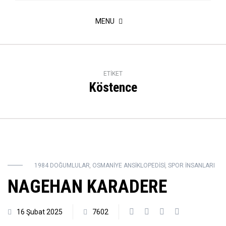
MENU
ETIKET
Köstence
1984 DOĞUMLULAR
,
OSMANIYE ANSIKLOPEDISI
,
SPOR INSANLARI
NAGEHAN KARADERE
16 Şubat 2025
7602