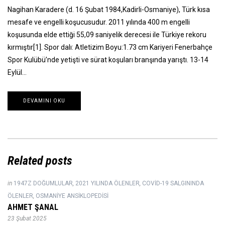
Nagihan Karadere (d. 16 Şubat 1984,Kadirli-Osmaniye), Türk kısa
mesafe ve engelli koşucusudur. 2011 yılında 400 m engelli
koşusunda elde ettiği 55,09 saniyelik derecesi ile Türkiye rekoru
kırmıştır[1]. Spor dalı: Atletizim Boyu:1.73 cm Kariyeri Fenerbahçe
Spor Kulübü’nde yetişti ve sürat koşuları branşında yarıştı. 13-14
Eylül…
DEVAMINI OKU
Related posts
in
1947Z DOĞUMLULAR
,
2021 YILINDA ÖLENLER
,
COVID-19 SALGININDA
ÖLENLER
,
OSMANIYE ANSIKLOPEDISI
AHMET ŞANAL
23 Şubat 2025