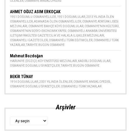
ÖLENLER
,
OSMANIYE ANSIKLOPEDISI
AHMET OĞUZ ASIM ERKOÇAK
1951 DOĞUMLU OSMANIYELILER
,
1951 DOĞUMLULAR
,
2013 YILINDA ÖLEN
OSMANIYELILER
,
ADANA’DA ÖLEN OSMANIYELILER
,
OSMANIYE ATATÜRK LISESI
MEZUNLARI
,
OSMANIYE BAHÇE KÖYÜ DOĞUMLULAR
,
OSMANIYE’NIN KÜLTÜRÜ
,
OSMANIYE’NIN SOSYO-EKONOMIK YAPISI
,
OSMANIYELI ANKARA ÜNIVERSITESI
İLETIŞIM FAKÜLTESI GAZETECILIK VE HALKLA İLIŞKILER MEZUNLARI
,
OSMANIYELI GAZETECILER
,
OSMANIYELI TÜRK EĞITIMCILER
,
OSMANIYELI TÜRK
YAZARLAR
,
TARIHTE BUGÜN OSMANIYE
Mahmut Bozdoğan
HARUNIYE (DÜZIÇI) KÖY ENSTITÜSÜ MEZUNLARI
,
KADIRLI DOĞUMLULAR
,
OSMANIYE DOĞUMLU SIYASETÇILER
,
TARIHTE BUGÜN OSMANIYE
BEKİR TÜNAY
1914 DOĞUMLULAR
,
2001 YILINDA ÖLENLER
,
OSMANIYE ANSIKLOPEDISI
,
OSMANIYE DOĞUMLU SIYASETÇILER
,
OSMANIYELI TÜRK YAZARLAR
Arşivler
Arşivler