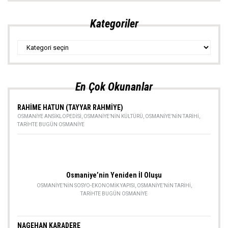
Kategoriler
Kategoriler
En Çok Okunanlar
RAHİME HATUN (TAYYAR RAHMİYE)
OSMANIYE ANSIKLOPEDISI
,
OSMANIYE’NIN KÜLTÜRÜ
,
OSMANIYE’NIN TARIHI
,
TARIHTE BUGÜN OSMANIYE
Osmaniye’nin Yeniden İl Oluşu
OSMANIYE’NIN SOSYO-EKONOMIK YAPISI
,
OSMANIYE’NIN TARIHI
,
TARIHTE BUGÜN OSMANIYE
NAGEHAN KARADERE