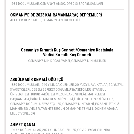
1984 DOĞUMLULAR
,
OSMANIYE ANSIKLOPEDISI
,
SPOR INSANLARI
OSMANİYE’DE 2023 KAHRAMANMARAŞ DEPREMLERİ
AFETLER
,
DEPREMLER
,
OSMANIYE ANSIKLOPEDISI
Osmaniye Kırmıtlı Kuş Cenneti/Osmaniye Kastabala
Vadisi Kırmıtlı Kuş Cenneti
OSMANIYE’NIN DOĞAL YAPISI
,
OSMANIYE’NIN KÜLTÜRÜ
ABDÜLKADİR KEMALİ ÖĞÜTÇÜ
1889 DOĞUMLULAR
,
1949 YILINDA ÖLENLER
,
20. YÜZYIL AVUKATLAR
,
20. YÜZYIL
SIYASETÇILERI
,
CEBELI BEREKET DOĞUMLU SIYASETÇILER
,
İSTANBUL
ÜNIVERSITESI HUKUK FAKÜLTESI MEZUNLARI
,
İSTIKLÂL MAHKEMESI
BAŞKANLARI
,
İSTIKLÂL MAHKEMESI ÜYELERI
,
İTTIHAT VE TERAKKI ÜYELERI
,
OSMANIYE DOĞUMLU SIYASETÇILER
,
OSMANIYE’NIN TARIHI
,
POZANTI İSTIKLÂL
MAHKEMESI ÜYELERI
,
TARIHTE BUGÜN OSMANIYE
,
TBMM 1. DÖNEM ADANA
MILLETVEKILLERI
AHMET ŞANAL
1947Z DOĞUMLULAR
,
2021 YILINDA ÖLENLER
,
COVID-19 SALGININDA