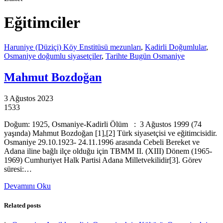
Eğitimciler
Haruniye (Düziçi) Köy Enstitüsü mezunları
,
Kadirli Doğumlular
,
Osmaniye doğumlu siyasetçiler
,
Tarihte Bugün Osmaniye
Mahmut Bozdoğan
3 Ağustos 2023
1533
Doğum: 1925, Osmaniye-Kadirli Ölüm : 3 Ağustos 1999 (74
yaşında) Mahmut Bozdoğan [1],[2] Türk siyasetçisi ve eğitimcisidir.
Osmaniye 29.10.1923- 24.11.1996 arasında Cebeli Bereket ve
Adana iline bağlı ilçe olduğu için TBMM II. (XIII) Dönem (1965-
1969) Cumhuriyet Halk Partisi Adana Milletvekilidir[3]. Görev
süresi:…
Devamını Oku
Related posts