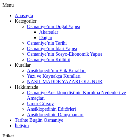
Menu
Anasayfa
Kategoriler
Osmaniye’nin Doğal Yapısı
Akarsular
Dağlar
Osmaniye’nin Tarihi
Osmaniye’nin İdari Yapısı
Osmaniye’nin Sosyo-Ekonomik Yapısı
Osmaniye’nin Kültürü
Kurallar
Ansiklopedi’nin Etik Kuralları
Yazı ve Kaynakça Kuralları
NASIL MADDE YAZARI OLUNUR
Hakkımızda
Osmaniye Ansiklopedisi’nin Kurulma Nedenleri ve
Amaçları
Umur Gürsoy
Ansiklopedinin Editörleri
Ansiklopedinin Danışmanları
Tarihte Bugün Osmaniye
İletişim
Etiket