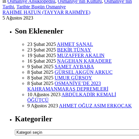
in
Osmaniye Ansiklopedisi
,
Osmaniye’nin Kültürü
,
Osmaniye’nin
Tarihi
,
Tarihte Bugün Osmaniye
RAHİME HATUN (TAYYAR RAHMİYE)
5 Ağustos 2023
Son Eklenenler
23 Şubat 2025
AHMET ŞANAL
23 Şubat 2025
BEKİR TÜNAY
19 Şubat 2025
MUZAFFER AKALIN
16 Şubat 2025
NAGEHAN KARADERE
9 Şubat 2025
SAMET AYBABA
8 Şubat 2025
GÜRSEL AKGÜN ARKUÇ
8 Şubat 2025
UMUR GÜRSOY
8 Şubat 2025
OSMANİYE’DE 2023
KAHRAMANMARAŞ DEPREMLERİ
10 Ağustos 2023
ABDÜLKADİR KEMALİ
ÖĞÜTÇÜ
9 Ağustos 2023
AHMET OĞUZ ASIM ERKOÇAK
Kategoriler
Kategoriler