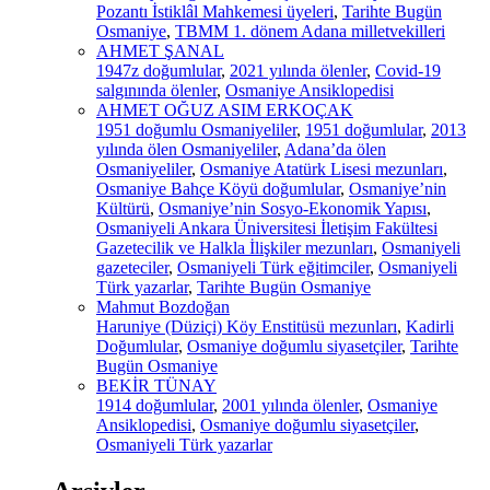
Pozantı İstiklâl Mahkemesi üyeleri
,
Tarihte Bugün
Osmaniye
,
TBMM 1. dönem Adana milletvekilleri
AHMET ŞANAL
1947z doğumlular
,
2021 yılında ölenler
,
Covid-19
salgınında ölenler
,
Osmaniye Ansiklopedisi
AHMET OĞUZ ASIM ERKOÇAK
1951 doğumlu Osmaniyeliler
,
1951 doğumlular
,
2013
yılında ölen Osmaniyeliler
,
Adana’da ölen
Osmaniyeliler
,
Osmaniye Atatürk Lisesi mezunları
,
Osmaniye Bahçe Köyü doğumlular
,
Osmaniye’nin
Kültürü
,
Osmaniye’nin Sosyo-Ekonomik Yapısı
,
Osmaniyeli Ankara Üniversitesi İletişim Fakültesi
Gazetecilik ve Halkla İlişkiler mezunları
,
Osmaniyeli
gazeteciler
,
Osmaniyeli Türk eğitimciler
,
Osmaniyeli
Türk yazarlar
,
Tarihte Bugün Osmaniye
Mahmut Bozdoğan
Haruniye (Düziçi) Köy Enstitüsü mezunları
,
Kadirli
Doğumlular
,
Osmaniye doğumlu siyasetçiler
,
Tarihte
Bugün Osmaniye
BEKİR TÜNAY
1914 doğumlular
,
2001 yılında ölenler
,
Osmaniye
Ansiklopedisi
,
Osmaniye doğumlu siyasetçiler
,
Osmaniyeli Türk yazarlar