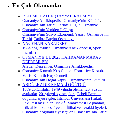
En Çok Okunanlar
RAHİME HATUN (TAYYAR RAHMİYE)
Osmaniye Ansiklopedisi
,
Osmaniye’nin Kültürü
,
Osmaniye’nin Tarihi
,
Tarihte Bugün Osmaniye
Osmaniye’nin Yeniden İl Oluşu
Osmaniye’nin Sosyo-Ekonomik Yapısı
,
Osmaniye’nin
Tarihi
,
Tarihte Bugün Osmaniye
NAGEHAN KARADERE
1984 doğumlular
,
Osmaniye Ansiklopedisi
,
Spor
insanları
OSMANİYE’DE 2023 KAHRAMANMARAŞ
DEPREMLERİ
Afetler
,
Depremler
,
Osmaniye Ansiklopedisi
Osmaniye Kırmıtlı Kuş Cenneti/Osmaniye Kastabala
Vadisi Kırmıtlı Kuş Cenneti
Osmaniye’nin Doğal Yapısı
,
Osmaniye’nin Kültürü
ABDÜLKADİR KEMALİ ÖĞÜTÇÜ
1889 doğumlular
,
1949 yılında ölenler
,
20. yüzyıl
avukatlar
,
20. yüzyıl siyasetçileri
,
Cebeli Bereket
doğumlu siyasetçiler
,
İstanbul Üniversitesi Hukuk
Fakültesi mezunları
,
İstiklâl Mahkemesi Başkanları
,
İstiklâl Mahkemesi üyeleri
,
İttihat ve Terakki üyeleri
,
Osmaniye doğumlu siyasetçiler
,
Osmaniye’nin Tarihi
,