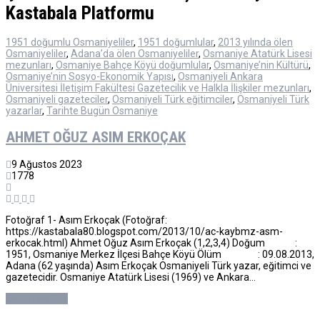
Kastabala Platformu
1951 doğumlu Osmaniyeliler
,
1951 doğumlular
,
2013 yılında ölen
Osmaniyeliler
,
Adana’da ölen Osmaniyeliler
,
Osmaniye Atatürk Lisesi
mezunları
,
Osmaniye Bahçe Köyü doğumlular
,
Osmaniye’nin Kültürü
,
Osmaniye’nin Sosyo-Ekonomik Yapısı
,
Osmaniyeli Ankara
Üniversitesi İletişim Fakültesi Gazetecilik ve Halkla İlişkiler mezunları
,
Osmaniyeli gazeteciler
,
Osmaniyeli Türk eğitimciler
,
Osmaniyeli Türk
yazarlar
,
Tarihte Bugün Osmaniye
AHMET OĞUZ ASIM ERKOÇAK
9 Ağustos 2023
1778
Fotoğraf 1- Asım Erkoçak (Fotoğraf:
https://kastabala80.blogspot.com/2013/10/ac-kaybmz-asm-
erkocak.html) Ahmet Oğuz Asım Erkoçak (1,2,3,4) Doğum :
1951, Osmaniye Merkez İlçesi Bahçe Köyü Ölüm : 09.08.2013,
Adana (62 yaşında) Asım Erkoçak Osmaniyeli Türk yazar, eğitimci ve
gazetecidir. Osmaniye Atatürk Lisesi (1969) ve Ankara…
Devamını Oku