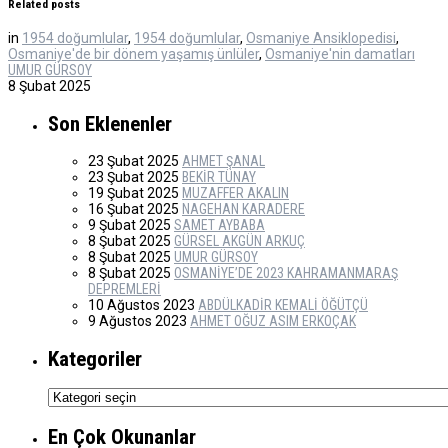
Related posts
in
1954 doğumlular
,
1954 doğumlular
,
Osmaniye Ansiklopedisi
,
Osmaniye'de bir dönem yaşamış ünlüler
,
Osmaniye'nin damatları
UMUR GÜRSOY
8 Şubat 2025
Son Eklenenler
23 Şubat 2025
AHMET ŞANAL
23 Şubat 2025
BEKİR TÜNAY
19 Şubat 2025
MUZAFFER AKALIN
16 Şubat 2025
NAGEHAN KARADERE
9 Şubat 2025
SAMET AYBABA
8 Şubat 2025
GÜRSEL AKGÜN ARKUÇ
8 Şubat 2025
UMUR GÜRSOY
8 Şubat 2025
OSMANİYE’DE 2023 KAHRAMANMARAŞ
DEPREMLERİ
10 Ağustos 2023
ABDÜLKADİR KEMALİ ÖĞÜTÇÜ
9 Ağustos 2023
AHMET OĞUZ ASIM ERKOÇAK
Kategoriler
Kategoriler
En Çok Okunanlar