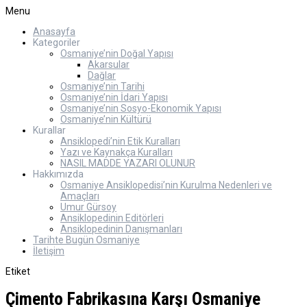
Menu
Anasayfa
Kategoriler
Osmaniye’nin Doğal Yapısı
Akarsular
Dağlar
Osmaniye’nin Tarihi
Osmaniye’nin İdari Yapısı
Osmaniye’nin Sosyo-Ekonomik Yapısı
Osmaniye’nin Kültürü
Kurallar
Ansiklopedi’nin Etik Kuralları
Yazı ve Kaynakça Kuralları
NASIL MADDE YAZARI OLUNUR
Hakkımızda
Osmaniye Ansiklopedisi’nin Kurulma Nedenleri ve
Amaçları
Umur Gürsoy
Ansiklopedinin Editörleri
Ansiklopedinin Danışmanları
Tarihte Bugün Osmaniye
İletişim
Etiket
Çimento Fabrikasına Karşı Osmaniye