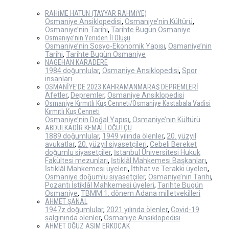
RAHİME HATUN (TAYYAR RAHMİYE)
Osmaniye Ansiklopedisi
,
Osmaniye’nin Kültürü
,
Osmaniye’nin Tarihi
,
Tarihte Bugün Osmaniye
Osmaniye’nin Yeniden İl Oluşu
Osmaniye’nin Sosyo-Ekonomik Yapısı
,
Osmaniye’nin
Tarihi
,
Tarihte Bugün Osmaniye
NAGEHAN KARADERE
1984 doğumlular
,
Osmaniye Ansiklopedisi
,
Spor
insanları
OSMANİYE’DE 2023 KAHRAMANMARAŞ DEPREMLERİ
Afetler
,
Depremler
,
Osmaniye Ansiklopedisi
Osmaniye Kırmıtlı Kuş Cenneti/Osmaniye Kastabala Vadisi
Kırmıtlı Kuş Cenneti
Osmaniye’nin Doğal Yapısı
,
Osmaniye’nin Kültürü
ABDÜLKADİR KEMALİ ÖĞÜTÇÜ
1889 doğumlular
,
1949 yılında ölenler
,
20. yüzyıl
avukatlar
,
20. yüzyıl siyasetçileri
,
Cebeli Bereket
doğumlu siyasetçiler
,
İstanbul Üniversitesi Hukuk
Fakültesi mezunları
,
İstiklâl Mahkemesi Başkanları
,
İstiklâl Mahkemesi üyeleri
,
İttihat ve Terakki üyeleri
,
Osmaniye doğumlu siyasetçiler
,
Osmaniye’nin Tarihi
,
Pozantı İstiklâl Mahkemesi üyeleri
,
Tarihte Bugün
Osmaniye
,
TBMM 1. dönem Adana milletvekilleri
AHMET ŞANAL
1947z doğumlular
,
2021 yılında ölenler
,
Covid-19
salgınında ölenler
,
Osmaniye Ansiklopedisi
AHMET OĞUZ ASIM ERKOÇAK