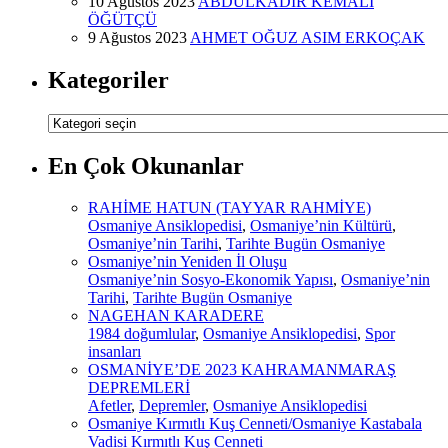
10 Ağustos 2023
ABDÜLKADİR KEMALİ
ÖĞÜTÇÜ
9 Ağustos 2023
AHMET OĞUZ ASIM ERKOÇAK
Kategoriler
Kategoriler
En Çok Okunanlar
RAHİME HATUN (TAYYAR RAHMİYE)
Osmaniye Ansiklopedisi
,
Osmaniye’nin Kültürü
,
Osmaniye’nin Tarihi
,
Tarihte Bugün Osmaniye
Osmaniye’nin Yeniden İl Oluşu
Osmaniye’nin Sosyo-Ekonomik Yapısı
,
Osmaniye’nin
Tarihi
,
Tarihte Bugün Osmaniye
NAGEHAN KARADERE
1984 doğumlular
,
Osmaniye Ansiklopedisi
,
Spor
insanları
OSMANİYE’DE 2023 KAHRAMANMARAŞ
DEPREMLERİ
Afetler
,
Depremler
,
Osmaniye Ansiklopedisi
Osmaniye Kırmıtlı Kuş Cenneti/Osmaniye Kastabala
Vadisi Kırmıtlı Kuş Cenneti