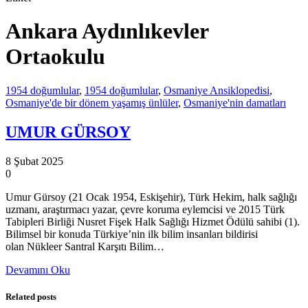
Ankara Aydınlıkevler
Ortaokulu
1954 doğumlular
,
1954 doğumlular
,
Osmaniye Ansiklopedisi
,
Osmaniye'de bir dönem yaşamış ünlüler
,
Osmaniye'nin damatları
UMUR GÜRSOY
8 Şubat 2025
0
Umur Gürsoy (21 Ocak 1954, Eskişehir), Türk Hekim, halk sağlığı
uzmanı, araştırmacı yazar, çevre koruma eylemcisi ve 2015 Türk
Tabipleri Birliği Nusret Fişek Halk Sağlığı Hizmet Ödülü sahibi (1).
Bilimsel bir konuda Türkiye’nin ilk bilim insanları bildirisi
olan Nükleer Santral Karşıtı Bilim…
Devamını Oku
Related posts