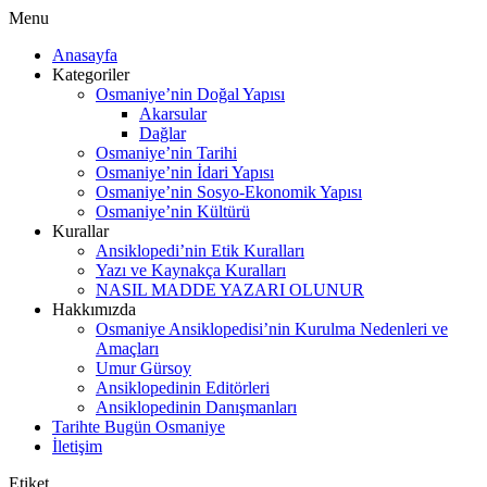
Menu
Anasayfa
Kategoriler
Osmaniye’nin Doğal Yapısı
Akarsular
Dağlar
Osmaniye’nin Tarihi
Osmaniye’nin İdari Yapısı
Osmaniye’nin Sosyo-Ekonomik Yapısı
Osmaniye’nin Kültürü
Kurallar
Ansiklopedi’nin Etik Kuralları
Yazı ve Kaynakça Kuralları
NASIL MADDE YAZARI OLUNUR
Hakkımızda
Osmaniye Ansiklopedisi’nin Kurulma Nedenleri ve
Amaçları
Umur Gürsoy
Ansiklopedinin Editörleri
Ansiklopedinin Danışmanları
Tarihte Bugün Osmaniye
İletişim
Etiket