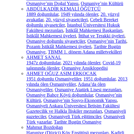
Osmaniye’nin Doğal Yapısı
,
Osmaniye’nin Kültürü
ABDÜLKADİR KEMALİ ÖĞÜTÇÜ
1889 doğumlular
,
1949 yılında ölenler
,
20. yüzyıl
avukatlar
,
20. yüzyıl siyasetçileri
,
Cebeli Bereket
doğumlu siyasetçiler
,
İstanbul Üniversitesi Hukuk
Fakültesi mezunları
,
İstiklâl Mahkemesi Başkanları
,
İstiklâl Mahkemesi üyeleri
,
İttihat ve Terakki üyeleri
,
Osmaniye doğumlu siyasetçiler
,
Osmaniye’nin Tarihi
,
Pozantı İstiklâl Mahkemesi üyeleri
,
Tarihte Bugün
Osmaniye
,
TBMM 1. dönem Adana milletvekilleri
AHMET ŞANAL
1947z doğumlular
,
2021 yılında ölenler
,
Covid-19
salgınında ölenler
,
Osmaniye Ansiklopedisi
AHMET OĞUZ ASIM ERKOÇAK
1951 doğumlu Osmaniyeliler
,
1951 doğumlular
,
2013
yılında ölen Osmaniyeliler
,
Adana’da ölen
Osmaniyeliler
,
Osmaniye Atatürk Lisesi mezunları
,
Osmaniye Bahçe Köyü doğumlular
,
Osmaniye’nin
Kültürü
,
Osmaniye’nin Sosyo-Ekonomik Yapısı
,
Osmaniyeli Ankara Üniversitesi İletişim Fakültesi
Gazetecilik ve Halkla İlişkiler mezunları
,
Osmaniyeli
gazeteciler
,
Osmaniyeli Türk eğitimciler
,
Osmaniyeli
Türk yazarlar
,
Tarihte Bugün Osmaniye
Mahmut Bozdoğan
Haruniye (Düziçi) Köy Enstitüsü mezunları
,
Kadirli