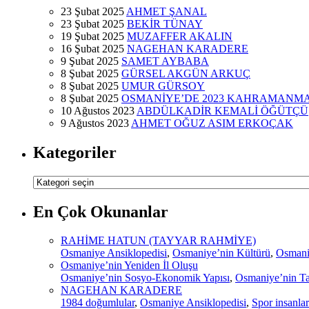
23 Şubat 2025
AHMET ŞANAL
23 Şubat 2025
BEKİR TÜNAY
19 Şubat 2025
MUZAFFER AKALIN
16 Şubat 2025
NAGEHAN KARADERE
9 Şubat 2025
SAMET AYBABA
8 Şubat 2025
GÜRSEL AKGÜN ARKUÇ
8 Şubat 2025
UMUR GÜRSOY
8 Şubat 2025
OSMANİYE’DE 2023 KAHRAMANM
10 Ağustos 2023
ABDÜLKADİR KEMALİ ÖĞÜTÇÜ
9 Ağustos 2023
AHMET OĞUZ ASIM ERKOÇAK
Kategoriler
Kategoriler
En Çok Okunanlar
RAHİME HATUN (TAYYAR RAHMİYE)
Osmaniye Ansiklopedisi
,
Osmaniye’nin Kültürü
,
Osmaniy
Osmaniye’nin Yeniden İl Oluşu
Osmaniye’nin Sosyo-Ekonomik Yapısı
,
Osmaniye’nin Ta
NAGEHAN KARADERE
1984 doğumlular
,
Osmaniye Ansiklopedisi
,
Spor insanlar