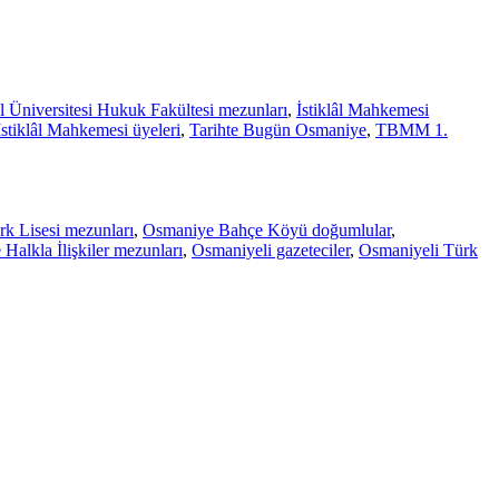
l Üniversitesi Hukuk Fakültesi mezunları
,
İstiklâl Mahkemesi
İstiklâl Mahkemesi üyeleri
,
Tarihte Bugün Osmaniye
,
TBMM 1.
k Lisesi mezunları
,
Osmaniye Bahçe Köyü doğumlular
,
 Halkla İlişkiler mezunları
,
Osmaniyeli gazeteciler
,
Osmaniyeli Türk