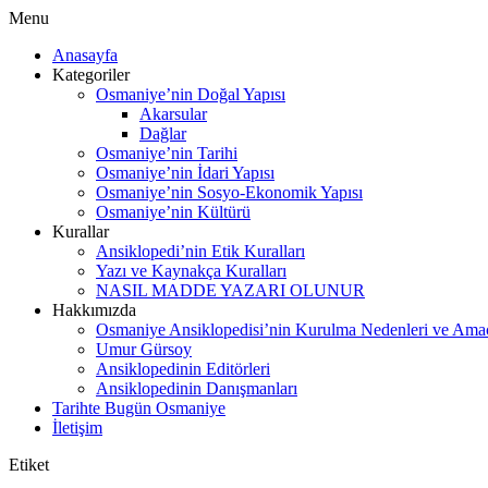
Menu
Anasayfa
Kategoriler
Osmaniye’nin Doğal Yapısı
Akarsular
Dağlar
Osmaniye’nin Tarihi
Osmaniye’nin İdari Yapısı
Osmaniye’nin Sosyo-Ekonomik Yapısı
Osmaniye’nin Kültürü
Kurallar
Ansiklopedi’nin Etik Kuralları
Yazı ve Kaynakça Kuralları
NASIL MADDE YAZARI OLUNUR
Hakkımızda
Osmaniye Ansiklopedisi’nin Kurulma Nedenleri ve Amaç
Umur Gürsoy
Ansiklopedinin Editörleri
Ansiklopedinin Danışmanları
Tarihte Bugün Osmaniye
İletişim
Etiket