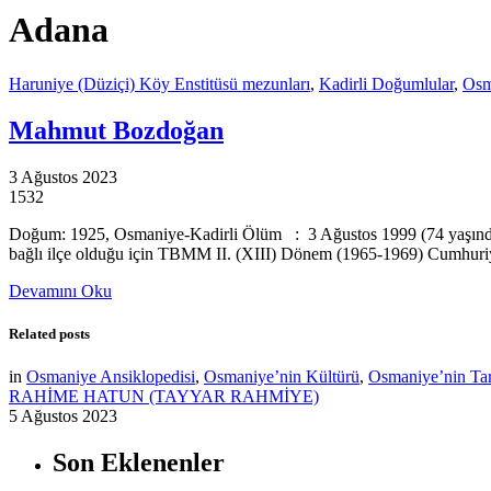
Adana
Haruniye (Düziçi) Köy Enstitüsü mezunları
,
Kadirli Doğumlular
,
Osm
Mahmut Bozdoğan
3 Ağustos 2023
1532
Doğum: 1925, Osmaniye-Kadirli Ölüm : 3 Ağustos 1999 (74 yaşında) 
bağlı ilçe olduğu için TBMM II. (XIII) Dönem (1965-1969) Cumhuriye
Devamını Oku
Related posts
in
Osmaniye Ansiklopedisi
,
Osmaniye’nin Kültürü
,
Osmaniye’nin Tar
RAHİME HATUN (TAYYAR RAHMİYE)
5 Ağustos 2023
Son Eklenenler