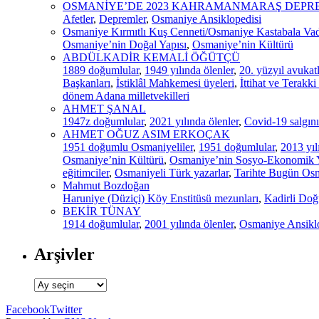
OSMANİYE’DE 2023 KAHRAMANMARAŞ DEPR
Afetler
,
Depremler
,
Osmaniye Ansiklopedisi
Osmaniye Kırmıtlı Kuş Cenneti/Osmaniye Kastabala Vadi
Osmaniye’nin Doğal Yapısı
,
Osmaniye’nin Kültürü
ABDÜLKADİR KEMALİ ÖĞÜTÇÜ
1889 doğumlular
,
1949 yılında ölenler
,
20. yüzyıl avukatl
Başkanları
,
İstiklâl Mahkemesi üyeleri
,
İttihat ve Terakki
dönem Adana milletvekilleri
AHMET ŞANAL
1947z doğumlular
,
2021 yılında ölenler
,
Covid-19 salgını
AHMET OĞUZ ASIM ERKOÇAK
1951 doğumlu Osmaniyeliler
,
1951 doğumlular
,
2013 yıl
Osmaniye’nin Kültürü
,
Osmaniye’nin Sosyo-Ekonomik Y
eğitimciler
,
Osmaniyeli Türk yazarlar
,
Tarihte Bugün Os
Mahmut Bozdoğan
Haruniye (Düziçi) Köy Enstitüsü mezunları
,
Kadirli Doğ
BEKİR TÜNAY
1914 doğumlular
,
2001 yılında ölenler
,
Osmaniye Ansiklo
Arşivler
Arşivler
Facebook
Twitter