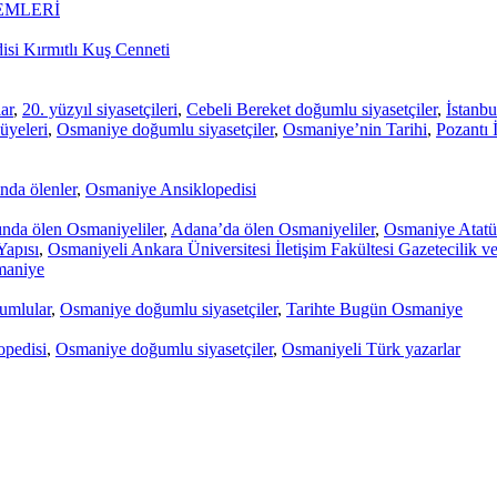
EMLERİ
si Kırmıtlı Kuş Cenneti
ar
,
20. yüzyıl siyasetçileri
,
Cebeli Bereket doğumlu siyasetçiler
,
İstanbu
 üyeleri
,
Osmaniye doğumlu siyasetçiler
,
Osmaniye’nin Tarihi
,
Pozantı 
nda ölenler
,
Osmaniye Ansiklopedisi
ında ölen Osmaniyeliler
,
Adana’da ölen Osmaniyeliler
,
Osmaniye Atatür
apısı
,
Osmaniyeli Ankara Üniversitesi İletişim Fakültesi Gazetecilik ve
maniye
umlular
,
Osmaniye doğumlu siyasetçiler
,
Tarihte Bugün Osmaniye
pedisi
,
Osmaniye doğumlu siyasetçiler
,
Osmaniyeli Türk yazarlar