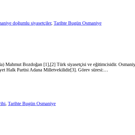
aniye doğumlu siyasetçiler
,
Tarihte Bugün Osmaniye
Mahmut Bozdoğan [1],[2] Türk siyasetçisi ve eğitimcisidir. Osmaniye
t Halk Partisi Adana Milletvekilidir[3]. Görev süresi:…
ihi
,
Tarihte Bugün Osmaniye